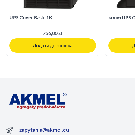
UPS Cover Basic 1K
копія UPS C
756,00 zł
Додати до кошика
Д
zapytania@akmel.eu