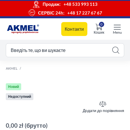
Продаж:
+48 533 993 113
СЕРВІС 24h:
+48 17 227 67 67
0
Контакти
Кошик
Menu
ш кошик
Введіть те, що ви шукаєте
AKMEL
Новий
Недоступний
Додати до порівняння
0,00 zł
(брутто)