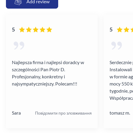
Add review
5
5
Najlepsza firma i najlepsi doradcy w
Serdecznie 
szczególności Pan Piotr D.
Instalowali
Profesjonalny, konkretny i
w formie a
najsympatyczniejszy. Polecam!!!
mocy 550 kV
tygodnie, p
Współpraca
poziomie.
Sara
tomasz m.
Повідомити про зловживання