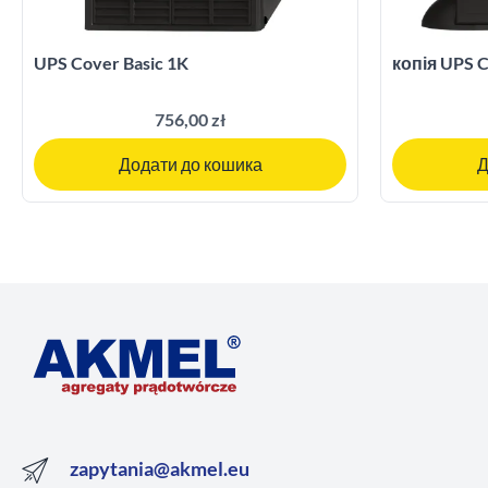
UPS Cover Basic 1K
копія UPS C
756,00 zł
Додати до кошика
Д
zapytania@akmel.eu