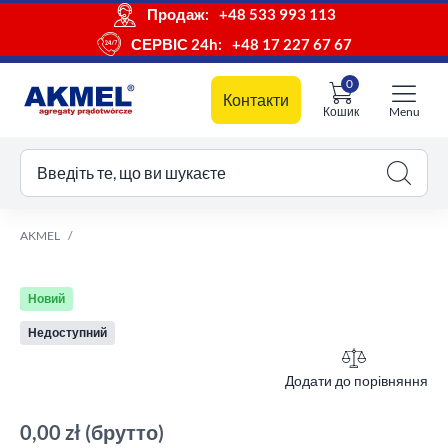
Продаж:
+48 533 993 113
СЕРВІС 24h:
+48 17 227 67 67
0
Контакти
Кошик
Menu
ш кошик
Введіть те, що ви шукаєте
AKMEL
Новий
Недоступний
Додати до порівняння
0,00 zł
(брутто)