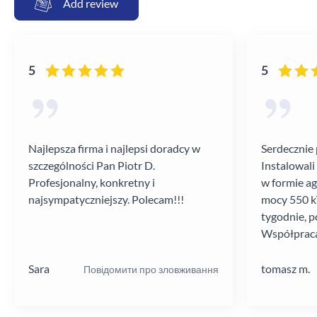
Add review
5
5
Najlepsza firma i najlepsi doradcy w
Serdecznie 
szczególności Pan Piotr D.
Instalowali
Profesjonalny, konkretny i
w formie a
najsympatyczniejszy. Polecam!!!
mocy 550 kV
tygodnie, p
Współpraca
poziomie.
Sara
tomasz m.
Повідомити про зловживання