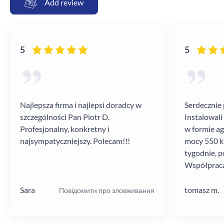
Add review
5
5
Najlepsza firma i najlepsi doradcy w
Serdecznie 
szczególności Pan Piotr D.
Instalowali
Profesjonalny, konkretny i
w formie a
najsympatyczniejszy. Polecam!!!
mocy 550 kV
tygodnie, p
Współpraca
poziomie.
Sara
tomasz m.
Повідомити про зловживання