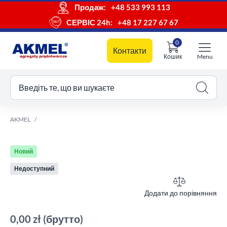
Продаж:
+48 533 993 113
СЕРВІС 24h:
+48 17 227 67 67
0
Контакти
Кошик
Menu
ш кошик
Введіть те, що ви шукаєте
AKMEL
Новий
Недоступний
Додати до порівняння
0,00 zł
(брутто)