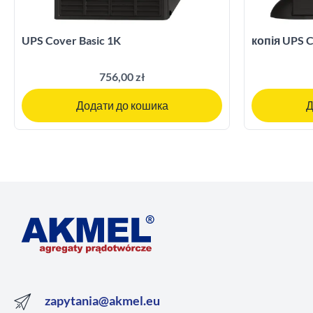
UPS Cover Basic 1K
копія UPS C
756,00 zł
Додати до кошика
Д
zapytania@akmel.eu