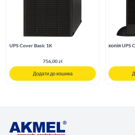
UPS Cover Basic 1K
копія UPS C
756,00 zł
Додати до кошика
Д