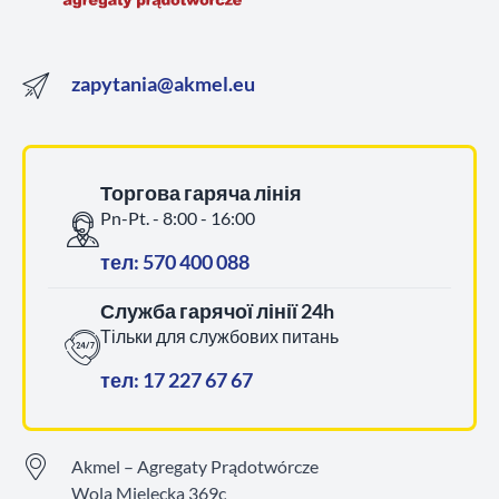
zapytania@akmel.eu
Торгова гаряча лінія
Pn-Pt. - 8:00 - 16:00
тел: 570 400 088
Служба гарячої лінії 24h
Тільки для службових питань
тел: 17 227 67 67
Akmel – Agregaty Prądotwórcze
Wola Mielecka 369c