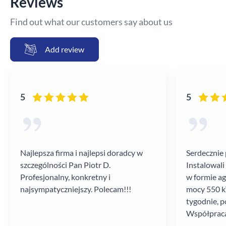
Reviews
Find out what our customers say about us
Add review
5
5
Najlepsza firma i najlepsi doradcy w
Serdecznie 
szczególności Pan Piotr D.
Instalowali
Profesjonalny, konkretny i
w formie a
najsympatyczniejszy. Polecam!!!
mocy 550 kV
tygodnie, p
Współpraca
poziomie.