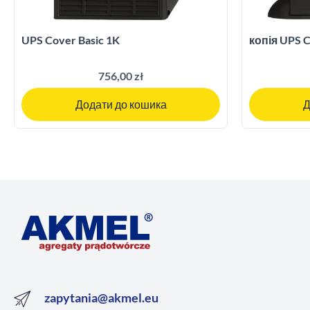
UPS Cover Basic 1K
копія UPS C
756,00 zł
Додати до кошика
Д
zapytania@akmel.eu