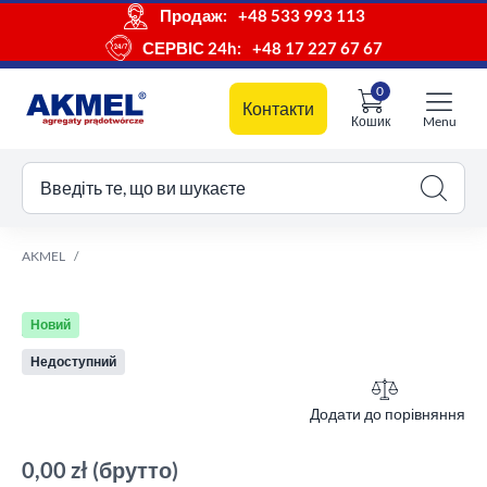
Продаж:
+48 533 993 113
СЕРВІС 24h:
+48 17 227 67 67
0
Контакти
Кошик
Menu
ш кошик
Введіть те, що ви шукаєте
AKMEL
Новий
Недоступний
Додати до порівняння
0,00 zł
(брутто)