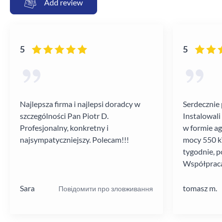
Add review
5
5
Najlepsza firma i najlepsi doradcy w
Serdecznie 
szczególności Pan Piotr D.
Instalowali
Profesjonalny, konkretny i
w formie a
najsympatyczniejszy. Polecam!!!
mocy 550 kV
tygodnie, p
Współpraca
poziomie.
Sara
tomasz m.
Повідомити про зловживання