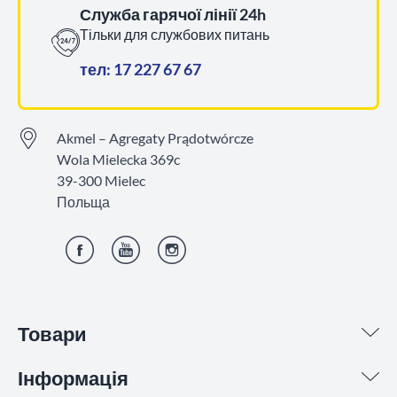
Служба гарячої лінії 24h
Тільки для службових питань
тел: 17 227 67 67
Akmel – Agregaty Prądotwórcze
Wola Mielecka 369c
39-300 Mielec
Польща
Фейсбук
YouTube
Інстаграм
Товари
Інформація