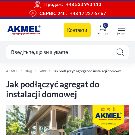
Продаж:
+48 533 993 113
СЕРВІС 24h:
+48 17 227 67 67
0
Контакти
Кошик
Menu
ш кошик
Введіть те, що ви шукаєте
AKMEL
Blog
Блог
Jak podłączyć agregat do instalacji domowej
Jak podłączyć agregat do
instalacji domowej