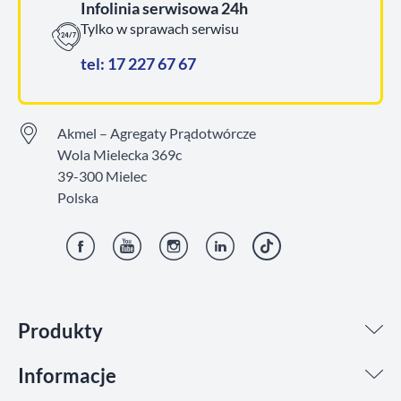
Infolinia serwisowa 24h
Tylko w sprawach serwisu
tel: 17 227 67 67
Akmel – Agregaty Prądotwórcze
Wola Mielecka 369c
39-300 Mielec
Polska
Facebook
YouTube
Instagram
LinkedIn
TikTok
Produkty
Informacje