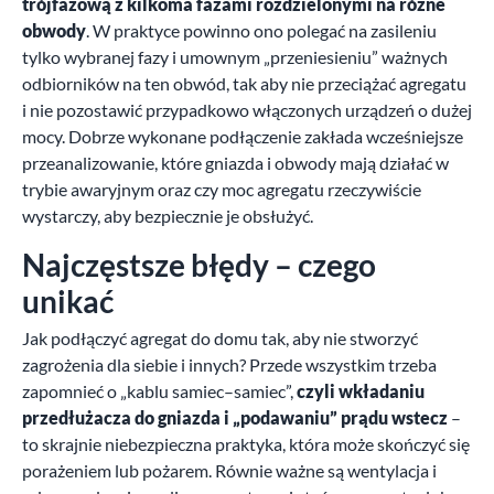
trójfazową z kilkoma fazami rozdzielonymi na różne
obwody
. W praktyce powinno ono polegać na zasileniu
tylko wybranej fazy i umownym „przeniesieniu” ważnych
odbiorników na ten obwód, tak aby nie przeciążać agregatu
i nie pozostawić przypadkowo włączonych urządzeń o dużej
mocy. Dobrze wykonane podłączenie zakłada wcześniejsze
przeanalizowanie, które gniazda i obwody mają działać w
trybie awaryjnym oraz czy moc agregatu rzeczywiście
wystarczy, aby bezpiecznie je obsłużyć.
Najczęstsze błędy – czego
unikać
Jak podłączyć agregat do domu tak, aby nie stworzyć
zagrożenia dla siebie i innych? Przede wszystkim trzeba
zapomnieć o „kablu samiec–samiec”,
czyli wkładaniu
przedłużacza do gniazda i „podawaniu” prądu wstecz
–
to skrajnie niebezpieczna praktyka, która może skończyć się
porażeniem lub pożarem. Równie ważne są wentylacja i