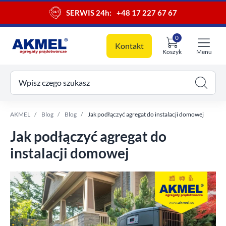
SERWIS 24h:
+48 17 227 67 67
0
Kontakt
Koszyk
Menu
ój koszyk
Wpisz czego szukasz
AKMEL
Blog
Blog
Jak podłączyć agregat do instalacji domowej
Jak podłączyć agregat do
instalacji domowej