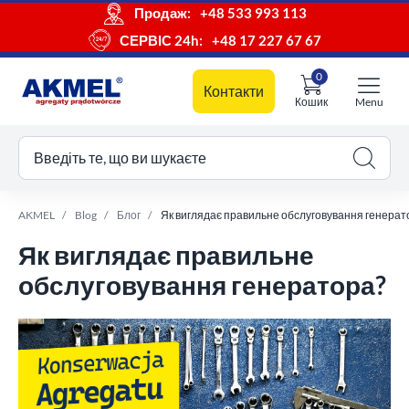
Продаж:
+48 533 993 113
СЕРВІС 24h:
+48 17 227 67 67
0
Контакти
Кошик
Menu
ш кошик
Введіть те, що ви шукаєте
AKMEL
Blog
Блог
Як виглядає правильне обслуговування генерат
Як виглядає правильне
обслуговування генератора?