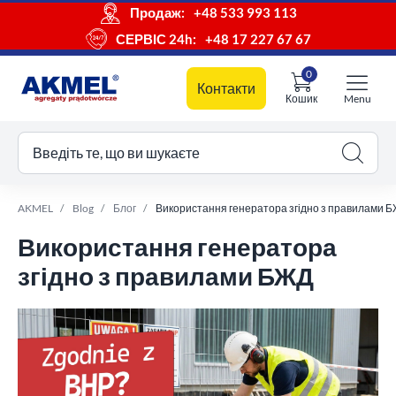
Продаж:
+48 533 993 113
СЕРВІС 24h:
+48 17 227 67 67
0
Контакти
Кошик
Menu
ш кошик
Введіть те, що ви шукаєте
AKMEL
Blog
Блог
Використання генератора згідно з правилами 
Використання генератора
згідно з правилами БЖД