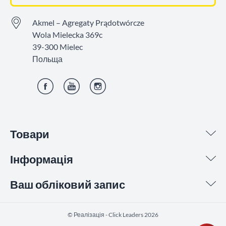
Akmel – Agregaty Prądotwórcze
Wola Mielecka 369c
39-300 Mielec
Польща
Фейсбук
YouTube
Інстаграм
Товари
Інформація
Ваш обліковий запис
©️ Реалізація - Click Leaders 2026