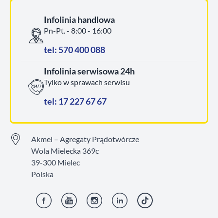
Infolinia handlowa
Pn-Pt. - 8:00 - 16:00
tel: 570 400 088
Infolinia serwisowa 24h
Tylko w sprawach serwisu
tel: 17 227 67 67
Akmel – Agregaty Prądotwórcze
Wola Mielecka 369c
39-300 Mielec
Polska
Facebook
YouTube
Instagram
LinkedIn
TikTok