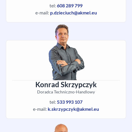
tel:
608 289 799
e-mail:
p.dzieciuch@akmel.eu
Konrad Skrzypczyk
Doradca Techniczno-Handlowy
tel:
533 993 107
e-mail:
k.skrzypczyk@akmel.eu