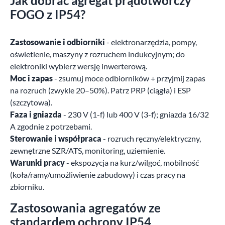
Jak dobrać agregat prądotwórczy
FOGO z IP54?
Zastosowanie i odbiorniki
- elektronarzędzia, pompy,
oświetlenie, maszyny z rozruchem indukcyjnym; do
elektroniki wybierz wersję inwerterową.
Moc i zapas
- zsumuj moce odbiorników + przyjmij zapas
na rozruch (zwykle 20–50%). Patrz PRP (ciągła) i ESP
(szczytowa).
Faza i gniazda
- 230 V (1-f) lub 400 V (3-f); gniazda 16/32
A zgodnie z potrzebami.
Sterowanie i współpraca
- rozruch ręczny/elektryczny,
zewnętrzne SZR/ATS, monitoring, uziemienie.
Warunki pracy
- ekspozycja na kurz/wilgoć, mobilność
(koła/ramy/umożliwienie zabudowy) i czas pracy na
zbiorniku.
Zastosowania agregatów ze
standardem ochrony IP54