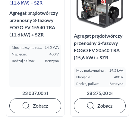
Agregat prądotwórczy
przenośny 3-fazowy
FOGO FV 15540 TRA
(11,6 kW) + SZR
Agregat prądotwórczy
przenośny 3-fazowy
Moc maksymalna
14,5 kVA
FOGO FV 20540 TRA
E.S.P. kVA:
Napięcie :
400 V
(15,6 kW) + SZR
Rodzaj paliwa:
Benzyna
Moc maksymalna
19,5 kVA
E.S.P. kVA:
Napięcie :
400 V
Rodzaj paliwa:
Benzyna
23 037,00 zł
28 275,00 zł
Zobacz
Zobacz