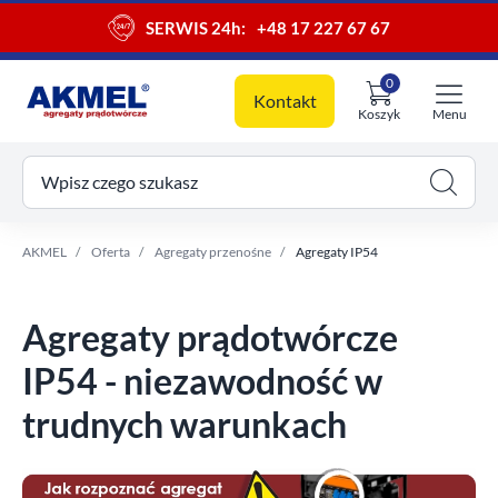
SERWIS 24h:
+48 17 227 67 67
0
Kontakt
Koszyk
Menu
ój koszyk
Wpisz czego szukasz
AKMEL
Oferta
Agregaty przenośne
Agregaty IP54
Agregaty prądotwórcze
IP54 - niezawodność w
trudnych warunkach