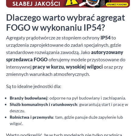
Dlaczego warto wybrać agregat
FOGO w wykonaniu IP54?
Agregaty prądotwórcze ze stopniem ochrony
IP54
to
urządzenia zaprojektowane do zadań specjalnych, gdzie
standardowe rozwiązania zawodzą. Jako
autoryzowany
sprzedawca FOGO
oferujemy modele przystosowane do
intensywnej
pracy w kurzu, wysokiej wilgoci
oraz przy
zmiennych warunkach atmosferycznych.
Są to idealne jednostki dla:
Branży budowlanej
: odporne na pył budowlany i zachlapania.
Służb komunalnych i ratunkowych
: gwarantują start i pracę w
deszczu.
Rolnictwa i przemysłu
: tam, gdzie panuje duże zapylenie lub
wilgoć.
Warto podkreślić, że w tych modelach nie tylko prądnica