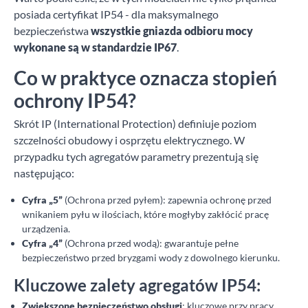
posiada certyfikat IP54 - dla maksymalnego
bezpieczeństwa
wszystkie gniazda odbioru mocy
wykonane są w standardzie IP67
.
Co w praktyce oznacza stopień
ochrony IP54?
Skrót IP (International Protection) definiuje poziom
szczelności obudowy i osprzętu elektrycznego. W
przypadku tych agregatów parametry prezentują się
następująco:
Cyfra „5”
(Ochrona przed pyłem): zapewnia ochronę przed
wnikaniem pyłu w ilościach, które mogłyby zakłócić pracę
urządzenia.
Cyfra „4”
(Ochrona przed wodą): gwarantuje pełne
bezpieczeństwo przed bryzgami wody z dowolnego kierunku.
Kluczowe zalety agregatów IP54:
Zwiększone bezpieczeństwo obsługi
: kluczowe przy pracy