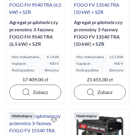
Agregat prądotwórczy
Agregat prądotwórczy
przenośny 3-fazowy
przenośny 3-fazowy
FOGO FH 9540 TRA
FOGO FV 13540 TRA
(6,5 kW) + SZR
(10 kW) + SZR
Moc maksymalna
8,1 kVA
Moc maksymalna
12,5 kVA
E.S.P. kVA:
E.S.P. kVA:
Napięcie :
400 V
Napięcie :
400 V
Rodzaj paliwa:
Benzyna
Rodzaj paliwa:
Benzyna
17 409,00 zł
21 655,00 zł
Zobacz
Zobacz
Niedostępny
Niedostępny