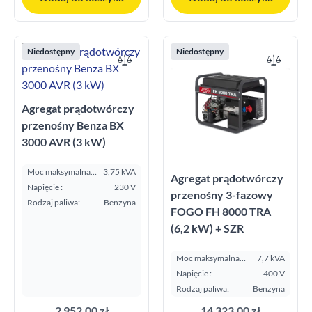
Niedostępny
Niedostępny
Agregat prądotwórczy
przenośny Benza BX
3000 AVR (3 kW)
Moc maksymalna
3,75 kVA
Agregat prądotwórczy
E.S.P. kVA:
Napięcie :
230 V
przenośny 3-fazowy
Rodzaj paliwa:
Benzyna
FOGO FH 8000 TRA
(6,2 kW) + SZR
Moc maksymalna
7,7 kVA
E.S.P. kVA:
Napięcie :
400 V
Rodzaj paliwa:
Benzyna
2 952,00 zł
14 323,00 zł