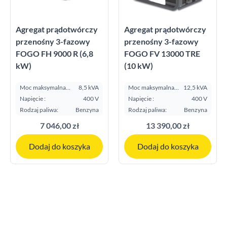
Agregat prądotwórczy
Agregat prądotwórczy
przenośny 3-fazowy
przenośny 3-fazowy
FOGO FH 9000 R (6,8
FOGO FV 13000 TRE
kW)
(10 kW)
Moc maksymalna
8,5 kVA
Moc maksymalna
12,5 kVA
E.S.P. kVA:
E.S.P. kVA:
Napięcie :
400 V
Napięcie :
400 V
Rodzaj paliwa:
Benzyna
Rodzaj paliwa:
Benzyna
7 046,00 zł
13 390,00 zł
Dodaj do koszyka
Dodaj do koszyka
Masz pytania?