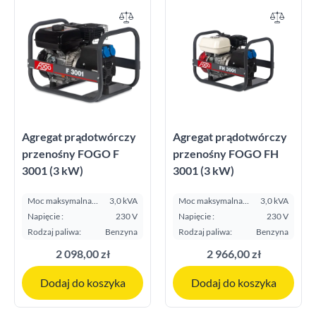
-
A
A
Wykonanie
Otwarty
30
Agregat prądotwórczy
Agregat prądotwórczy
Otwarty IP54
4
przenośny FOGO F
przenośny FOGO FH
3001 (3 kW)
3001 (3 kW)
Z modułem spawalniczym
3
Moc maksymalna
Zabudowany
3,0 kVA
6
Moc maksymalna
3,0 kVA
E.S.P. kVA:
E.S.P. kVA:
Napięcie :
230 V
Napięcie :
230 V
Rodzaj paliwa:
Benzyna
Rodzaj paliwa:
Benzyna
Napięcie
2 098,00 zł
2 966,00 zł
Dodaj do koszyka
Dodaj do koszyka
230 V
27