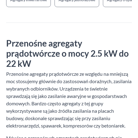
Inwerterowa
2
Kompoudacyjna
7
Transformatorowa
1
Przenośne agregaty
Zastosowanie
prądotwórcze o mocy 2.5 kW do
22 kW
Dom
38
Przenośne agregaty prądotwórcze ze względu na mniejszą
Rolnictwo
4
moc stosujemy głównie do zastosowań doraźnych, zasilania
wybranych odbiorników. Urządzenia te świetnie
sprawdzają się jako zasilanie awaryjne w gospodarstwach
Silnik
domowych. Bardzo często agregaty z tej grupy
wykorzystywane są jako źródła zasilania na placach
budowy, doskonale sprawdzając się przy zasilaniu
Atlas Copco
4
elektronarzędzi, spawarek, kompresorów czy betoniarek.
Bernards
1
Mówiąc o przenośnych agregatach prądotwórczych nie