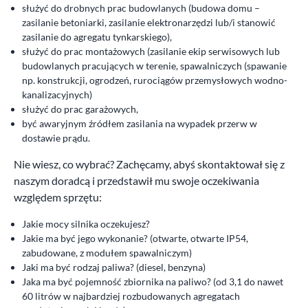
służyć do drobnych prac budowlanych (budowa domu –
zasilanie betoniarki, zasilanie elektronarzędzi lub/i stanowić
zasilanie do agregatu tynkarskiego),
służyć do prac montażowych (zasilanie ekip serwisowych lub
budowlanych pracujących w terenie, spawalniczych (spawanie
np. konstrukcji, ogrodzeń, rurociągów przemysłowych wodno-
kanalizacyjnych)
służyć do prac garażowych,
być awaryjnym źródłem zasilania na wypadek przerw w
dostawie prądu.
Nie wiesz, co wybrać? Zachęcamy, abyś skontaktował się z
naszym doradcą i przedstawił mu swoje oczekiwania
względem sprzętu:
Jakie mocy silnika oczekujesz?
Jakie ma być jego wykonanie? (otwarte, otwarte IP54,
zabudowane, z modułem spawalniczym)
Jaki ma być rodzaj paliwa? (diesel, benzyna)
Jaka ma być pojemność zbiornika na paliwo? (od 3,1 do nawet
60 litrów w najbardziej rozbudowanych agregatach