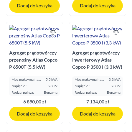
Dodaj do koszyka
Dodaj do koszyka
Agregat prądotwórczy
Agregat prądotwórczy
przenośny Atlas Copco
inwerterowy Atlas
P 6500T (5,5 kW)
Copco P 3500 I (3,3 kW)
Moc maksymalna
5,5 kVA
Moc maksymalna
3,3 kVA
E.S.P. kVA:
E.S.P. kVA:
Napięcie :
230 V
Napięcie :
230 V
Rodzaj paliwa:
Benzyna
Rodzaj paliwa:
Benzyna
6 890,00 zł
7 134,00 zł
Dodaj do koszyka
Dodaj do koszyka