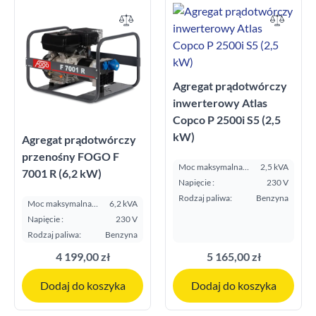
Agregat prądotwórczy
inwerterowy Atlas
Copco P 2500i S5 (2,5
kW)
Agregat prądotwórczy
przenośny FOGO F
Moc maksymalna
2,5 kVA
7001 R (6,2 kW)
E.S.P. kVA:
Napięcie :
230 V
Rodzaj paliwa:
Benzyna
Moc maksymalna
6,2 kVA
E.S.P. kVA:
Napięcie :
230 V
Rodzaj paliwa:
Benzyna
4 199,00 zł
5 165,00 zł
Dodaj do koszyka
Dodaj do koszyka