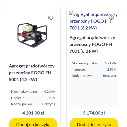
-
l/h
l/h
Zbiornik na paliwo
Agregat prądotwórczy
-
l
l
przenośny FOGO FH
7001 (6,2 kW)
Moc maksymalna
6,2 kVA
Agregat prądotwórczy
E.S.P. kVA:
Napięcie :
230 V
przenośny FOGO FH
Rodzaj paliwa:
Benzyna
5001 (4,2 kW)
Moc maksymalna
4,2 kVA
E.S.P. kVA:
Napięcie :
230 V
Rodzaj paliwa:
Benzyna
4 201,00 zł
5 174,00 zł
Dodaj do koszyka
Dodaj do koszyka