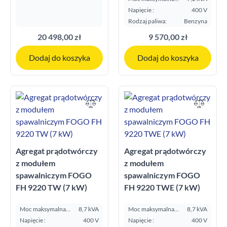
E.S.P. kVA:
Napięcie :
400 V
Rodzaj paliwa:
Benzyna
20 498,00 zł
9 570,00 zł
Dodaj do koszyka
Dodaj do koszyka
Agregat prądotwórczy
Agregat prądotwórczy
z modułem
z modułem
spawalniczym FOGO
spawalniczym FOGO
FH 9220 TW (7 kW)
FH 9220 TWE (7 kW)
Moc maksymalna
8,7 kVA
Moc maksymalna
8,7 kVA
E.S.P. kVA:
E.S.P. kVA:
Napięcie :
400 V
Napięcie :
400 V