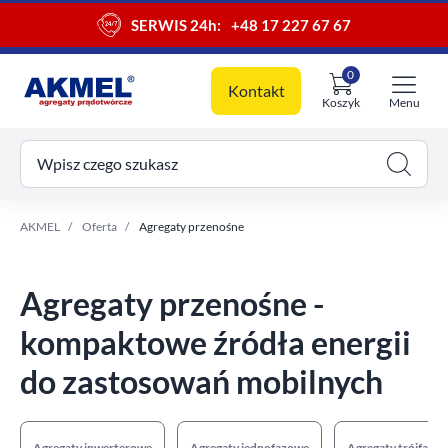
SERWIS 24h:
+48 17 227 67 67
0
Kontakt
Koszyk
Menu
ój koszyk
Wpisz czego szukasz
AKMEL
Oferta
Agregaty przenośne
Agregaty przenośne -
Filtry
kompaktowe źródła energii
Regulacja napięcia
do zastosowań mobilnych
AVR
37
Agregaty inwerterowe
Agregaty jednofazowe
Agregaty trójfazo