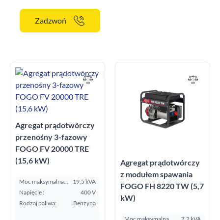
Zadzwoń
Agregat prądotwórczy
przenośny 3-fazowy
FOGO FV 20000 TRE
(15,6 kW)
Agregat prądotwórczy
z modułem spawania
Moc maksymalna
19,5 kVA
FOGO FH 8220 TW (5,7
E.S.P. kVA:
Napięcie :
400 V
kW)
Rodzaj paliwa:
Benzyna
Moc maksymalna
7,2 kVA