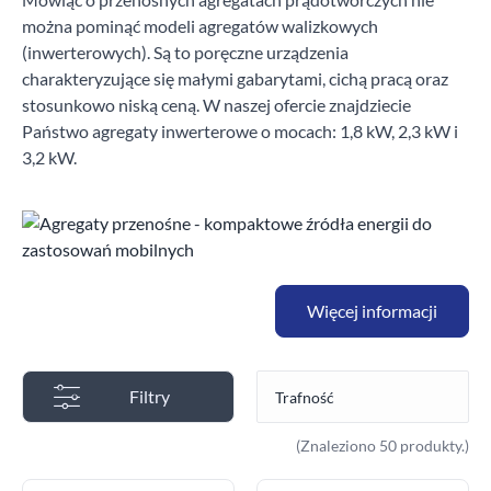
Honda
15
można pominąć modeli agregatów walizkowych
(inwerterowych). Są to poręczne urządzenia
Rato
12
charakteryzujące się małymi gabarytami, cichą pracą oraz
stosunkowo niską ceną. W naszej ofercie znajdziecie
Vanguard
14
Państwo agregaty inwerterowe o mocach: 1,8 kW, 2,3 kW i
3,2 kW.
Moc maksymalna E.S.P. kVA
-
kVA
kVA
Więcej informacji
Moc znamionowa P.R.P. kVA
Filtry
-
kVA
kVA
(Znaleziono 50 produkty.)
Prąd znamionowy