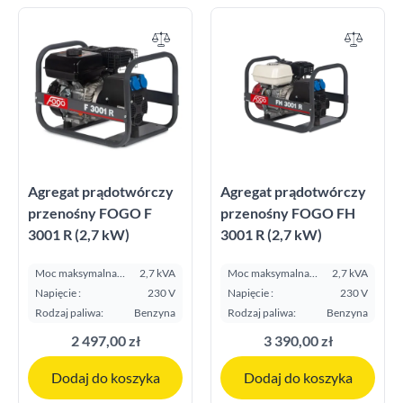
400 V
23
Częstotliwość
50 Hz
50
Rodzaj paliwa
Agregat prądotwórczy
Agregat prądotwórczy
przenośny FOGO F
przenośny FOGO FH
Benzyna
43
3001 R (2,7 kW)
3001 R (2,7 kW)
Benzyna / Gaz LPG
1
Moc maksymalna
2,7 kVA
Moc maksymalna
2,7 kVA
E.S.P. kVA:
E.S.P. kVA:
Napięcie :
230 V
Napięcie :
230 V
Diesel
1
Rodzaj paliwa:
Benzyna
Rodzaj paliwa:
Benzyna
2 497,00 zł
3 390,00 zł
Zużycie paliwa 100% l/h
Dodaj do koszyka
Dodaj do koszyka