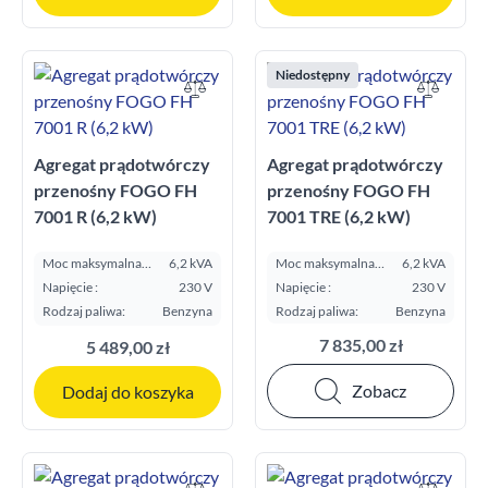
Niedostępny
Agregat prądotwórczy
Agregat prądotwórczy
przenośny FOGO FH
przenośny FOGO FH
7001 R (6,2 kW)
7001 TRE (6,2 kW)
Moc maksymalna
6,2 kVA
Moc maksymalna
6,2 kVA
E.S.P. kVA:
E.S.P. kVA:
Napięcie :
230 V
Napięcie :
230 V
Rodzaj paliwa:
Benzyna
Rodzaj paliwa:
Benzyna
7 835,00 zł
5 489,00 zł
Zobacz
Dodaj do koszyka