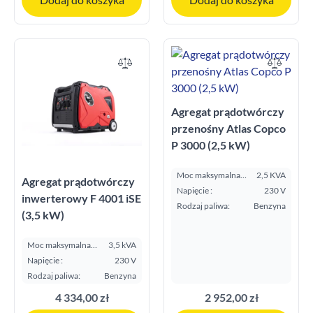
Agregat prądotwórczy
przenośny Atlas Copco
P 3000 (2,5 kW)
Moc maksymalna
2,5 KVA
Agregat prądotwórczy
E.S.P. kVA:
Napięcie :
230 V
inwerterowy F 4001 iSE
Rodzaj paliwa:
Benzyna
(3,5 kW)
Moc maksymalna
3,5 kVA
E.S.P. kVA:
Napięcie :
230 V
Rodzaj paliwa:
Benzyna
4 334,00 zł
2 952,00 zł