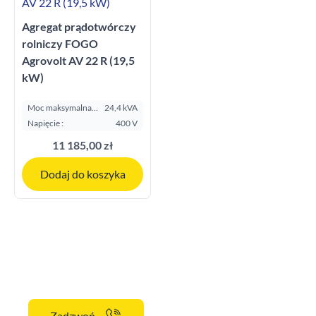
Agregat prądotwórczy
rolniczy FOGO
Agrovolt AV 22 R (19,5
kW)
Moc maksymalna
24,4 kVA
E.S.P. kVA:
Napięcie :
400 V
11 185,00 zł
Dodaj do koszyka
Masz pytania?
Zadzwoń