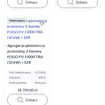
Zobacz
Zobacz
Niedostępny
Agregat prądotwórczy
przenośny 3-fazowy
FOGO FV 13000 TRA
(10 kW) + SZR
Moc maksymalna
12,5 kVA
E.S.P. kVA:
Napięcie :
400 V
Rodzaj paliwa:
Benzyna
18 709,00 zł
Zobacz