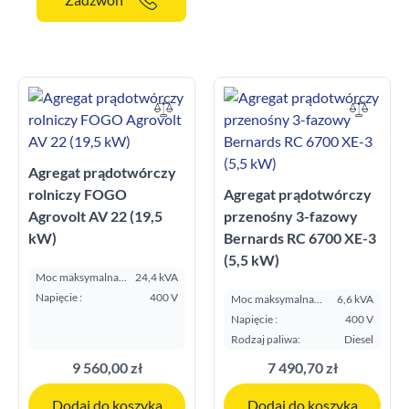
Agregat prądotwórczy
rolniczy FOGO
Agregat prądotwórczy
Agrovolt AV 22 (19,5
przenośny 3-fazowy
kW)
Bernards RC 6700 XE-3
(5,5 kW)
Moc maksymalna
24,4 kVA
E.S.P. kVA:
Napięcie :
400 V
Moc maksymalna
6,6 kVA
E.S.P. kVA:
Napięcie :
400 V
Rodzaj paliwa:
Diesel
9 560,00 zł
7 490,70 zł
Dodaj do koszyka
Dodaj do koszyka