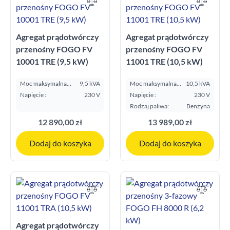
Agregat prądotwórczy
Agregat prądotwórczy
przenośny FOGO FV
przenośny FOGO FV
10001 TRE (9,5 kW)
11001 TRE (10,5 kW)
Moc maksymalna
9,5 kVA
Moc maksymalna
10,5 kVA
E.S.P. kVA:
E.S.P. kVA:
Napięcie :
230 V
Napięcie :
230 V
Rodzaj paliwa:
Benzyna
12 890,00 zł
13 989,00 zł
Dodaj do koszyka
Dodaj do koszyka
Agregat prądotwórczy