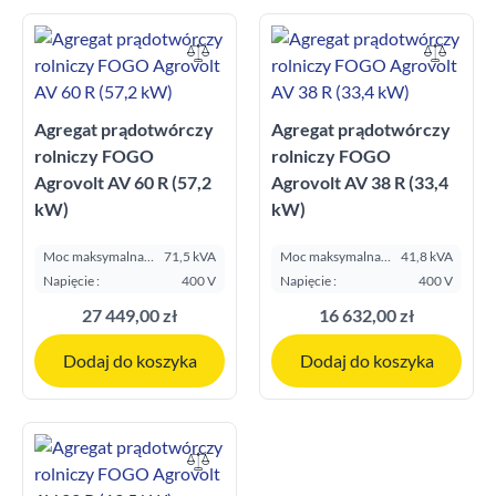
Agregat prądotwórczy
Agregat prądotwórczy
rolniczy FOGO
rolniczy FOGO
Agrovolt AV 60 R (57,2
Agrovolt AV 38 R (33,4
kW)
kW)
Moc maksymalna
71,5 kVA
Moc maksymalna
41,8 kVA
E.S.P. kVA:
E.S.P. kVA:
Napięcie :
400 V
Napięcie :
400 V
27 449,00 zł
16 632,00 zł
Dodaj do koszyka
Dodaj do koszyka