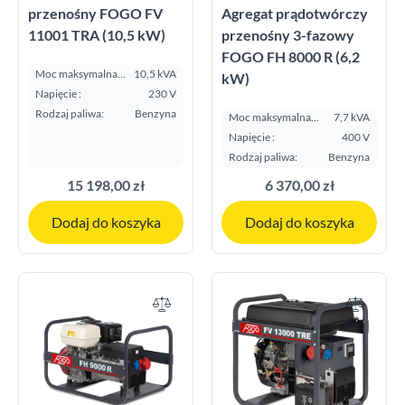
przenośny FOGO FV
Agregat prądotwórczy
11001 TRA (10,5 kW)
przenośny 3-fazowy
FOGO FH 8000 R (6,2
Moc maksymalna
10,5 kVA
kW)
E.S.P. kVA:
Napięcie :
230 V
Rodzaj paliwa:
Benzyna
Moc maksymalna
7,7 kVA
E.S.P. kVA:
Napięcie :
400 V
Rodzaj paliwa:
Benzyna
15 198,00 zł
6 370,00 zł
Dodaj do koszyka
Dodaj do koszyka