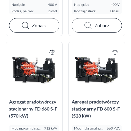
E.S.P. kVA:
E.S.P. kVA:
Napięcie :
400 V
Napięcie :
400 V
Rodzaj paliwa:
Diesel
Rodzaj paliwa:
Diesel
Zobacz
Zobacz
Agregat prądotwórczy
Agregat prądotwórczy
stacjonarny FD 660 S-F
stacjonarny FD 600 S-F
(570 kW)
(528 kW)
Moc maksymalna
712 kVA
Moc maksymalna
660 kVA