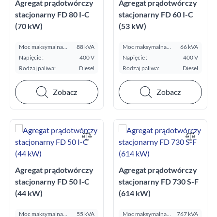
Agregat prądotwórczy
Agregat prądotwórczy
stacjonarny FD 80 I-C
stacjonarny FD 60 I-C
(70 kW)
(53 kW)
Moc maksymalna
88 kVA
Moc maksymalna
66 kVA
E.S.P. kVA:
E.S.P. kVA:
Napięcie :
400 V
Napięcie :
400 V
Rodzaj paliwa:
Diesel
Rodzaj paliwa:
Diesel
Zobacz
Zobacz
Agregat prądotwórczy
Agregat prądotwórczy
stacjonarny FD 50 I-C
stacjonarny FD 730 S-F
(44 kW)
(614 kW)
Moc maksymalna
55 kVA
Moc maksymalna
767 kVA