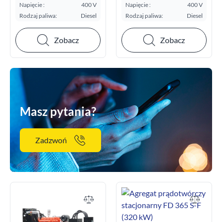
E.S.P. kVA:
E.S.P. kVA:
Napięcie :
400 V
Napięcie :
400 V
Rodzaj paliwa:
Diesel
Rodzaj paliwa:
Diesel
Zobacz
Zobacz
Masz pytania?
Zadzwoń