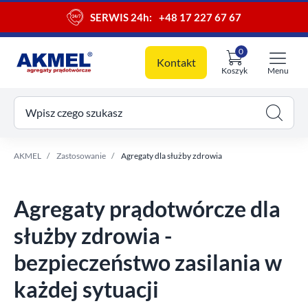
SERWIS 24h:
+48 17 227 67 67
0
Kontakt
Koszyk
Menu
ój koszyk
Wpisz czego szukasz
AKMEL
Zastosowanie
Agregaty dla służby zdrowia
Agregaty prądotwórcze dla
służby zdrowia -
bezpieczeństwo zasilania w
każdej sytuacji