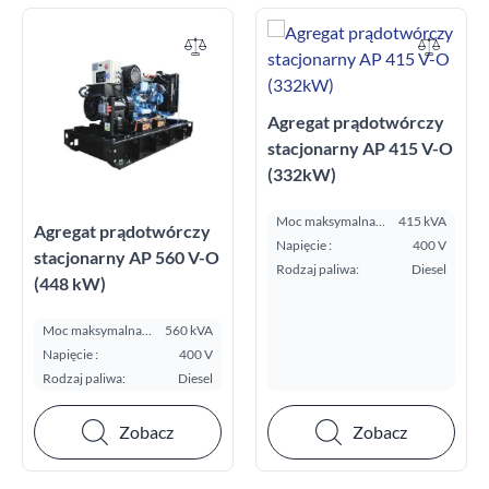
Agregat prądotwórczy
stacjonarny AP 415 V-O
(332kW)
Moc maksymalna
415 kVA
Agregat prądotwórczy
E.S.P. kVA:
Napięcie :
400 V
stacjonarny AP 560 V-O
Rodzaj paliwa:
Diesel
(448 kW)
Moc maksymalna
560 kVA
E.S.P. kVA:
Napięcie :
400 V
Rodzaj paliwa:
Diesel
Zobacz
Zobacz