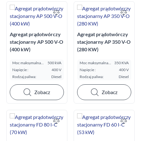
Agregat prądotwórczy
Agregat prądotwórczy
stacjonarny AP 500 V-O
stacjonarny AP 350 V-O
(400 kW)
(280 KW)
Moc maksymalna
500 kVA
Moc maksymalna
350 KVA
E.S.P. kVA:
E.S.P. kVA:
Napięcie :
400 V
Napięcie :
400 V
Rodzaj paliwa:
Diesel
Rodzaj paliwa:
Diesel
Zobacz
Zobacz