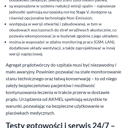
są wyposażone w systemy redukcji emisji spalin – najnowsze
jednostki spełniają europejską normę Stage V, dostępne są
również opcjonalne technologie Non-Emission;
występują w wersji otwartej i zabudowanej, w tym w
obudowach wyciszonych do stref wrażliwych akustycznie, co
pozwala wkomponować je w budynek zgodnie z jego układem;
można je wyposażyć w zdalny monitoring pracy (GSM, LAN),
dodatkowe układy wentylacji, a także zaprojektować w innej
wersji napięciowej.
Agregat prądotwórczy do szpitala musi być niezawodny i
mało awaryjny. Powinien pozwalać na stałe monitorowanie
stanu technicznego oraz łatwą konserwację – to od niego
zależy bezpieczeństwo pacjentów i możliwość
kontynuowania leczenia w trakcie przerw w dostawie
prądu. Urządzenia od AKMEL spełniają wszystkie te
warunki, pozwalając na bezpieczne użytkowanie w
placówkach medycznych.
Testy gotowości i serwis 24/7 –