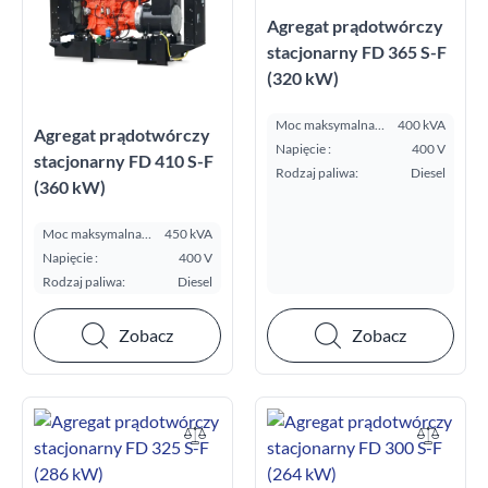
Agregat prądotwórczy
stacjonarny FD 365 S-F
(320 kW)
Moc maksymalna
400 kVA
Agregat prądotwórczy
E.S.P. kVA:
Napięcie :
400 V
stacjonarny FD 410 S-F
Rodzaj paliwa:
Diesel
(360 kW)
Moc maksymalna
450 kVA
E.S.P. kVA:
Napięcie :
400 V
Rodzaj paliwa:
Diesel
Zobacz
Zobacz