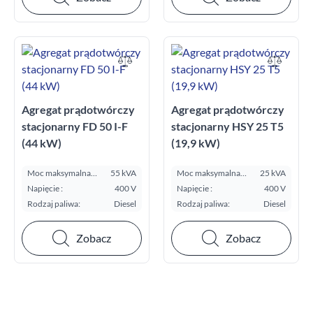
Agregat prądotwórczy
Agregat prądotwórczy
stacjonarny FD 50 I-F
stacjonarny HSY 25 T5
(44 kW)
(19,9 kW)
Moc maksymalna
55 kVA
Moc maksymalna
25 kVA
E.S.P. kVA:
E.S.P. kVA:
Napięcie :
400 V
Napięcie :
400 V
Rodzaj paliwa:
Diesel
Rodzaj paliwa:
Diesel
Zobacz
Zobacz