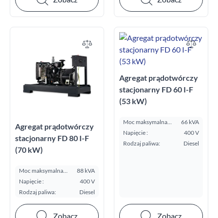
Agregat prądotwórczy
stacjonarny FD 60 I-F
(53 kW)
Moc maksymalna
66 kVA
Agregat prądotwórczy
E.S.P. kVA:
Napięcie :
400 V
stacjonarny FD 80 I-F
Rodzaj paliwa:
Diesel
(70 kW)
Moc maksymalna
88 kVA
E.S.P. kVA:
Napięcie :
400 V
Rodzaj paliwa:
Diesel
Zobacz
Zobacz