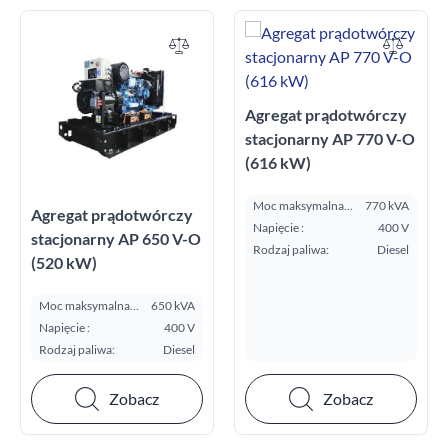
Agregat prądotwórczy
stacjonarny AP 770 V-O
(616 kW)
Moc maksymalna
770 kVA
Agregat prądotwórczy
E.S.P. kVA:
Napięcie :
400 V
stacjonarny AP 650 V-O
Rodzaj paliwa:
Diesel
(520 kW)
Moc maksymalna
650 kVA
E.S.P. kVA:
Napięcie :
400 V
Rodzaj paliwa:
Diesel
Zobacz
Zobacz