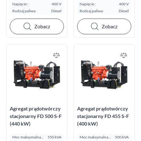
E.S.P. kVA:
E.S.P. kVA:
Napięcie :
400 V
Napięcie :
400 V
Rodzaj paliwa:
Diesel
Rodzaj paliwa:
Diesel
Zobacz
Zobacz
Agregat prądotwórczy
Agregat prądotwórczy
stacjonarny FD 500 S-F
stacjonarny FD 455 S-F
(440 kW)
(400 kW)
Moc maksymalna
550 kVA
Moc maksymalna
500 kVA