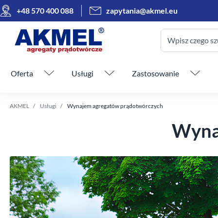
+48 570 400 088
zapytania@akmel.eu
Wpisz czego sz
Pomiń menu
Oferta
Usługi
Zastosowanie
AKMEL
Usługi
Wynajem agregatów prądotwórczych
Wyna