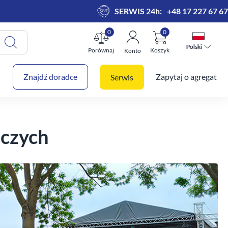
SERWIS 24h:
+48 17 227 67 67
0
0
Polski
Polski
Porównaj
Koszyk
Konto
 koszyk
Znajdź doradce
Zapytaj o agregat
Serwis
czych