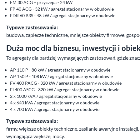
FM 30 ACG + przyczepa - 24 kW
FP 40 ACG - 32 kW / agregat stacjonarny w obudowie
FDR 60 B3S - 48 kW / agregat stacjonarny w obudowie
Typowe zastosowania:
budowa, zaplecze techniczne, mniejsze obiekty firmowe, gospod
Duża moc dla biznesu, inwestycji i obi
To agregaty dla bardziej wymagających zastosowań, gdzie znacz
AP 110 P - 80 kW / agregat stacjonarny w obudowie
AP 150 P - 108 kW / agregat stacjonarny w obudowie
FV 400 PACG - 320 kW / agregat stacjonarny w obudowie
FI 400 ASCG - 320 kW / agregat stacjonarny w obudowie
2 x 1000 kVA / agregat stacjonarny w obudowie
4 x 640 kVA / agregat stacjonarny w obudowie
4 x 700 kVA / agregat stacjonarny w obudowie
Typowe zastosowania:
firmy, większe obiekty techniczne, zasilanie awaryjne instalacji
wymagająca większej mocy.