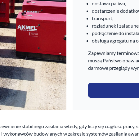
dostawa paliwa,
dostarczenie dodatkow
transport,
rozładunek i załadunek
podłączenie do instalac
obsługa agregatu na o
Zapewniamy terminową 
muszą Państwo obawiać 
darmowe przeglądy wy
enie stabilnego zasilania wtedy, gdy liczy się ciągłość pracy, s
e i wykonawców budowlanych w zakresie systemów zasilania awary