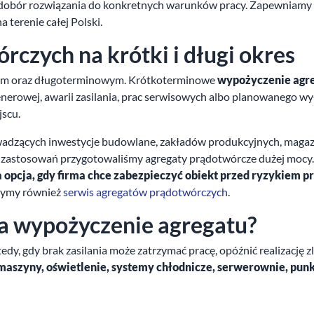
y dobór rozwiązania do konkretnych warunków pracy. Zapewniamy 
terenie całej Polski.
zych na krótki i długi okres
ym oraz długoterminowym. Krótkoterminowe
wypożyczenie agreg
enerowej, awarii zasilania, prac serwisowych albo planowanego wyłą
scu.
dzących inwestycje budowlane, zakładów produkcyjnych, magazy
kich zastosowań przygotowaliśmy agregaty prądotwórcze dużej moc
 opcja, gdy firma chce zabezpieczyć obiekt przed ryzykiem 
czymy również
serwis agregatów prądotwórczych
.
a wypożyczenie agregatu?
 gdy brak zasilania może zatrzymać pracę, opóźnić realizację zle
maszyny, oświetlenie, systemy chłodnicze, serwerownie, pun