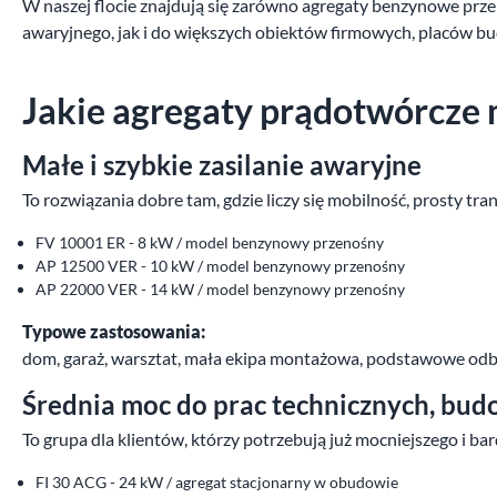
W naszej flocie znajdują się zarówno agregaty benzynowe prze
awaryjnego, jak i do większych obiektów firmowych, placów b
Jakie agregaty prądotwórcze 
Małe i szybkie zasilanie awaryjne
To rozwiązania dobre tam, gdzie liczy się mobilność, prosty tra
FV 10001 ER - 8 kW / model benzynowy przenośny
AP 12500 VER - 10 kW / model benzynowy przenośny
AP 22000 VER - 14 kW / model benzynowy przenośny
Typowe zastosowania:
dom, garaż, warsztat, mała ekipa montażowa, podstawowe odbio
Średnia moc do prac technicznych, bud
To grupa dla klientów, którzy potrzebują już mocniejszego i bard
FI 30 ACG - 24 kW / agregat stacjonarny w obudowie