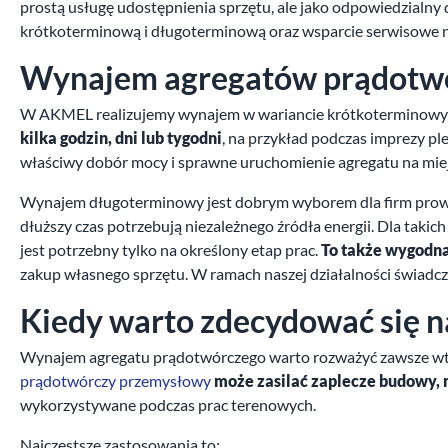
prostą usługę udostępnienia sprzętu, ale jako odpowiedzialn
krótkoterminową i długoterminową oraz wsparcie serwisowe na 
Wynajem agregatów prądotwórc
W AKMEL realizujemy wynajem w wariancie krótkoterminow
kilka godzin, dni lub tygodni
, na przykład podczas imprezy pl
właściwy dobór mocy i sprawne uruchomienie agregatu na miej
Wynajem długoterminowy jest dobrym wyborem dla firm prowa
dłuższy czas potrzebują niezależnego źródła energii. Dla ta
jest potrzebny tylko na określony etap prac.
To także wygodna
zakup własnego sprzętu. W ramach naszej działalności świad
Kiedy warto zdecydować się n
Wynajem agregatu prądotwórczego warto rozważyć zawsze wtedy,
prądotwórczy przemysłowy
może zasilać zaplecze budowy, 
wykorzystywane podczas prac terenowych.
Najczęstsze zastosowania to: