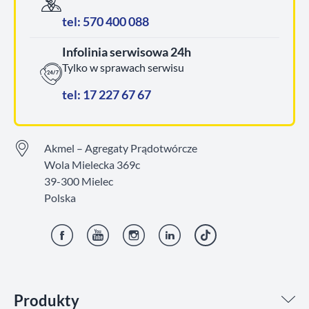
tel: 570 400 088
Infolinia serwisowa 24h
Tylko w sprawach serwisu
tel: 17 227 67 67
Akmel – Agregaty Prądotwórcze
Wola Mielecka 369c
39-300 Mielec
Polska
Facebook
YouTube
Instagram
LinkedIn
TikTok
Produkty