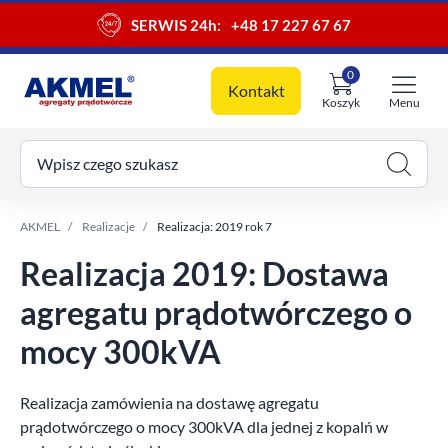
SERWIS 24h:
+48 17 227 67 67
0
Kontakt
Koszyk
Menu
ój koszyk
Wpisz czego szukasz
AKMEL
Realizacje
Realizacja: 2019 rok 7
Realizacja 2019: Dostawa
agregatu prądotwórczego o
mocy 300kVA
Realizacja zamówienia na dostawę agregatu
prądotwórczego o mocy 300kVA dla jednej z kopalń w