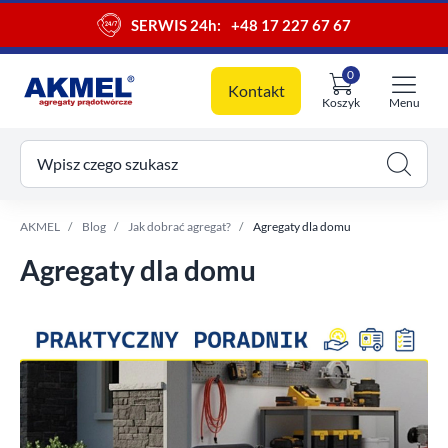
SERWIS 24h:
+48 17 227 67 67
0
Kontakt
Koszyk
Menu
ój koszyk
Wpisz czego szukasz
AKMEL
Blog
Jak dobrać agregat?
Agregaty dla domu
Agregaty dla domu