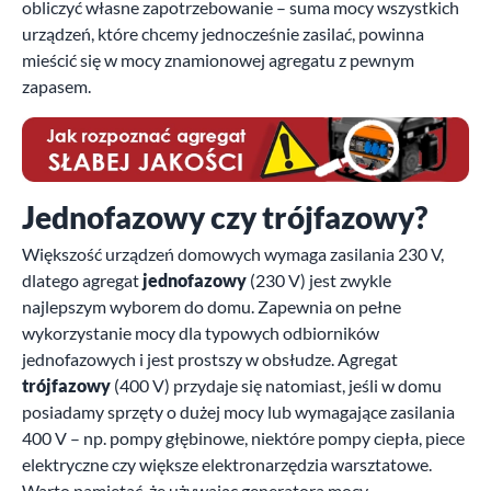
obliczyć własne zapotrzebowanie – suma mocy wszystkich
urządzeń, które chcemy jednocześnie zasilać, powinna
mieścić się w mocy znamionowej agregatu z pewnym
zapasem.
Jednofazowy czy trójfazowy?
Większość urządzeń domowych wymaga zasilania 230 V,
dlatego agregat
jednofazowy
(230 V) jest zwykle
najlepszym wyborem do domu. Zapewnia on pełne
wykorzystanie mocy dla typowych odbiorników
jednofazowych i jest prostszy w obsłudze. Agregat
trójfazowy
(400 V) przydaje się natomiast, jeśli w domu
posiadamy sprzęty o dużej mocy lub wymagające zasilania
400 V – np. pompy głębinowe, niektóre pompy ciepła, piece
elektryczne czy większe elektronarzędzia warsztatowe.
Warto pamiętać, że używając generatora mocy