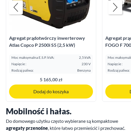
Agregat prądotwórczy inwerterowy
Agregat pr
Atlas Copco P 2500i S5 (2,5 kW)
FOGO F 7001
Moc maksymalna E.S.P. kVA:
2,5 kVA
Moc maksymalna
Napięcie :
230 V
Napięcie :
Rodzaj paliwa:
Benzyna
Rodzaj paliwa:
5 165,00 zł
Dodaj do koszyka
Mobilność i hałas.
Do domowego użytku często wybierane są kompaktowe
agregaty przenośne
, które łatwo przemieścić i przechować.