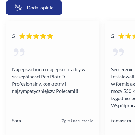
Dodaj opinię
5
5
Najlepsza firma i najlepsi doradcy w
Serdecznie 
szczególności Pan Piotr D.
Instalowali
Profesjonalny, konkretny i
w formie a
najsympatyczniejszy. Polecam!!!
mocy 550 kV
tygodnie, p
Współpraca
poziomie.
Sara
tomasz m.
Zgłoś naruszenie