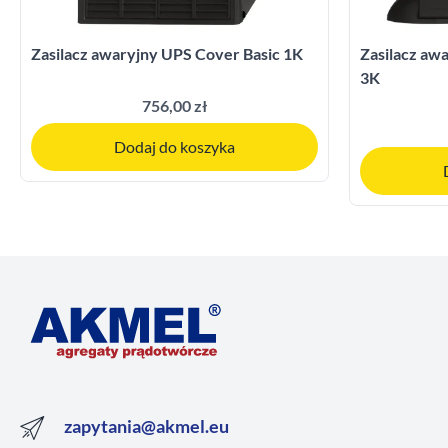
Zasilacz awaryjny UPS Cover Basic 1K
Zasilacz a
3K
756,00 zł
Dodaj do koszyka
zapytania@akmel.eu