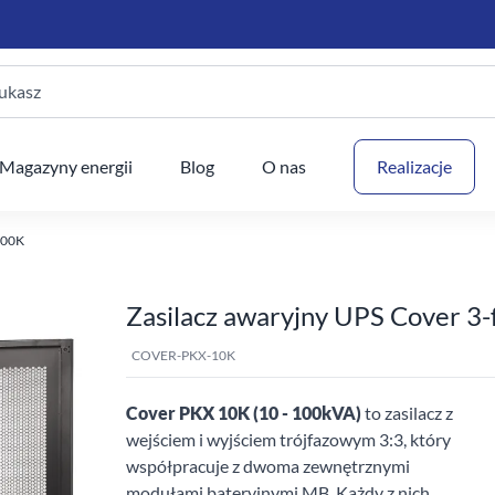
ukasz
Twój
Magazyny energii
Blog
O nas
Realizacje
100K
Zasilacz awaryjny UPS Cover 3
COVER-PKX-10K
Cover PKX 10K (10 - 100kVA)
to zasilacz z
wejściem i wyjściem trójfazowym 3:3, który
współpracuje z dwoma zewnętrznymi
modułami bateryjnymi MB. Każdy z nich