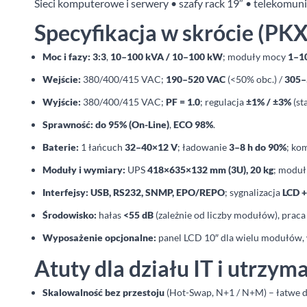
Sieci komputerowe i serwery • szafy rack 19″ • telekomuni
Specyfikacja w skrócie (PK
Moc i fazy:
3:3
,
10–100 kVA / 10–100 kW
; moduły mocy
1–1
Wejście:
380/400/415 VAC;
190–520 VAC
(<50% obc.) /
305–
Wyjście:
380/400/415 VAC;
PF = 1.0
; regulacja
±1% / ±3%
(sta
Sprawność:
do 95% (On-Line)
,
ECO 98%
.
Baterie:
1 łańcuch
32–40×12 V
; ładowanie
3–8 h do 90%
; ko
Moduły i wymiary:
UPS
418×635×132 mm (3U), 20 kg
; moduł
Interfejsy:
USB, RS232, SNMP, EPO/REPO
; sygnalizacja
LCD +
Środowisko:
hałas
<55 dB
(zależnie od liczby modułów), prac
Wyposażenie opcjonalne:
panel LCD 10″ dla wielu modułów, 
Atuty dla działu IT i utrzym
Skalowalność bez przestoju
(Hot-Swap, N+1 / N+M) – łatwe d