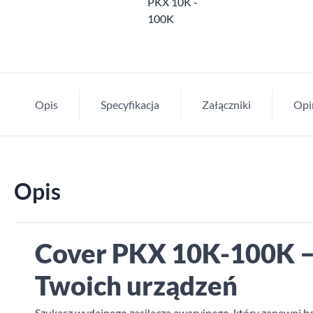
Opis
Specyfikacja
Załączniki
Opi
Opis
Cover PKX 10K-100K – 
Twoich urządzeń
Szukasz wydajnego zasilacza awaryjnego, który zapewni b