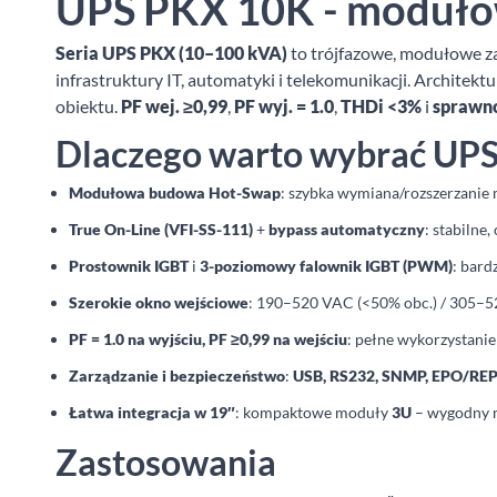
UPS PKX 10K - modułow
Seria UPS PKX (10–100 kVA)
to trójfazowe, modułowe z
infrastruktury IT, automatyki i telekomunikacji. Architekt
obiektu.
PF wej. ≥0,99
,
PF wyj. = 1.0
,
THDi <3%
i
sprawno
Dlaczego warto wybrać UP
Modułowa budowa Hot-Swap
: szybka wymiana/rozszerzanie
True On-Line (VFI-SS-111)
+
bypass automatyczny
: stabilne
Prostownik IGBT
i
3-poziomowy falownik IGBT (PWM)
: bard
Szerokie okno wejściowe
: 190–520 VAC (<50% obc.) / 305–5
PF = 1.0 na wyjściu, PF ≥0,99 na wejściu
: pełne wykorzystanie
Zarządzanie i bezpieczeństwo
:
USB, RS232, SNMP, EPO/RE
Łatwa integracja w 19″
: kompaktowe moduły
3U
– wygodny m
Zastosowania