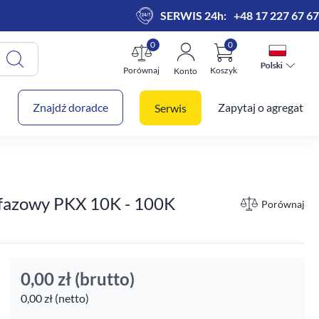
SERWIS 24h:
+48 17 227 67 67
0
0
Polski
Polski
Porównaj
Koszyk
Konto
 koszyk
Znajdź doradce
Zapytaj o agregat
Serwis
-fazowy PKX 10K - 100K
Porównaj
0,00 zł
(brutto)
0,00 zł (netto)