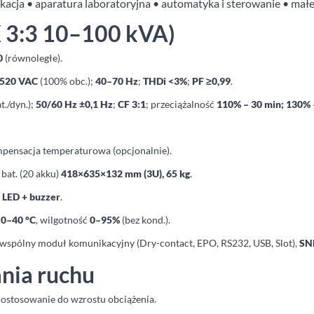
kacja • aparatura laboratoryjna • automatyka i sterowanie • małe 
X 3:3 10–100 kVA)
0
(równoległe).
520 VAC
(100% obc.);
40–70 Hz
;
THDi <3%
;
PF ≥0,99
.
t./dyn.);
50/60 Hz ±0,1 Hz
;
CF 3:1
; przeciążalność
110% – 30 min; 130% –
mpensacja temperaturowa (opcjonalnie).
 bat. (20 akku)
418×635×132 mm (3U), 65 kg
.
 LED + buzzer
.
a
0–40 °C
, wilgotność
0–95%
(bez kond.).
wspólny moduł komunikacyjny (Dry-contact, EPO, RS232, USB, Slot),
SN
ania ruchu
ostosowanie do wzrostu obciążenia.