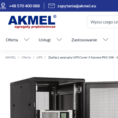
+48 570 400 088
zapytania@akmel.eu
Wpisz czego sz
Pomiń menu
Oferta
Usługi
Zastosowanie
AKMEL
Oferta
UPS
Zasilacz awaryjny UPS Cover 3-fazowy PKX 10K - 