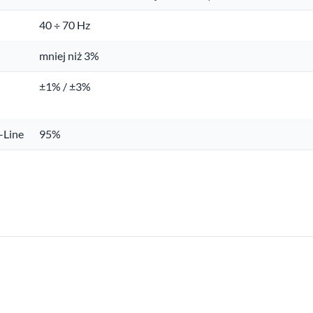
40 ÷ 70 Hz
mniej niż 3%
±1% / ±3%
-Line
95%