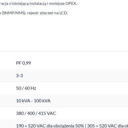
racja z istniejącą instalacją i mniejsze OPEX.
na (SNMP/NMS), rejestr zdarzeń na LCD.
PF 0,99
3-3
50 / 60 Hz
10 kVA - 100 kVA
380 / 400 / 415 VAC
190 ÷ 520 VAC dla obciążenia 50% | 305 ÷ 520 VAC dla 