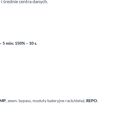
i średnie centra danych.
 5 min; 150% – 10 s
.
MP
, zewn. bypass, moduły bateryjne rack/stelaż,
REPO
.