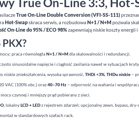
y True On-Line 3:3, Hot-S
asilacze
True On-Line Double Conversion (VFI-SS-111)
przeznac
ura
Hot-Swap
skraca serwis, a rozbudowa
N+1 / N+M
pozwala ska
ść On-Line do 95% / ECO 98%
zapewniają niskie koszty energii i
S PKX?
 mocy; praca równoległa
N+1 / N+M
dla skalowalności i redundancji.
, czysto sinusoidalne napięcie i ciągłość zasilania nawet w sytuacjach kryt
zo niskie zniekształcenia, wysoka sprawność,
THDi <3%
,
THDu niskie
– pr
20 VAC (100% obc.) oraz
40–70 Hz
– odporność na wahania i współpraca
 mocy czynnej i mniejszy prąd pobierany z sieci.
PO
, lokalny
LCD + LED
z rejestrem zdarzeń; opcjonalny zewn. bypass, dry
ontaż w standardowych szafach rack.