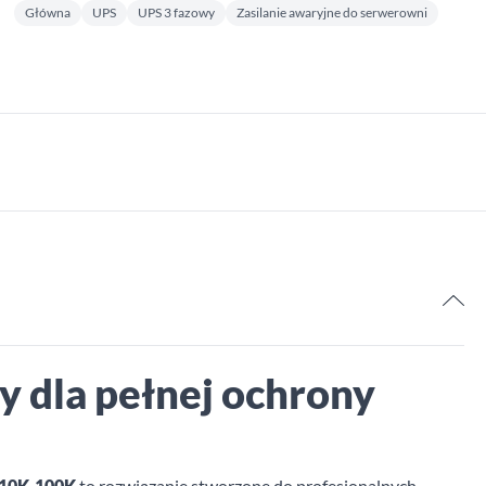
Główna
UPS
UPS 3 fazowy
Zasilanie awaryjne do serwerowni
0,
 dla pełnej ochrony
 10K-100K
to rozwiązanie stworzone do profesjonalnych