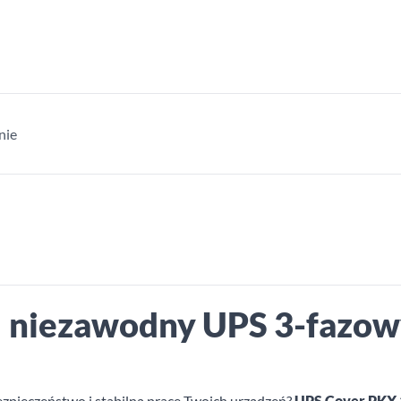
nie
niezawodny UPS 3-fazowy
ezpieczeństwo i stabilną pracę Twoich urządzeń?
UPS Cover PKX