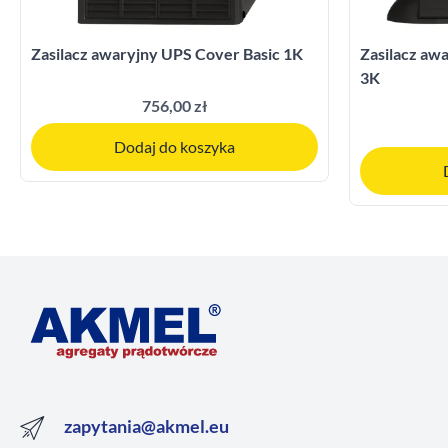
Zasilacz awaryjny UPS Cover Basic 1K
Zasilacz a
3K
756,00 zł
Dodaj do koszyka
zapytania@akmel.eu