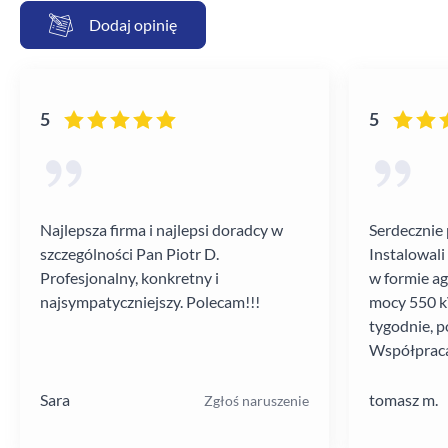
Dodaj opinię
5
5
Najlepsza firma i najlepsi doradcy w
Serdecznie 
szczególności Pan Piotr D.
Instalowali
Profesjonalny, konkretny i
w formie a
najsympatyczniejszy. Polecam!!!
mocy 550 kV
tygodnie, p
Współpraca
poziomie.
Sara
tomasz m.
Zgłoś naruszenie