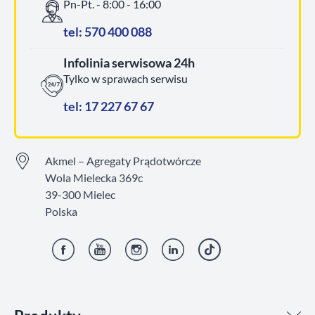
Pn-Pt. - 8:00 - 16:00
tel: 570 400 088
Infolinia serwisowa 24h
Tylko w sprawach serwisu
tel: 17 227 67 67
Akmel – Agregaty Prądotwórcze
Wola Mielecka 369c
39-300 Mielec
Polska
Facebook
YouTube
Instagram
LinkedIn
TikTok