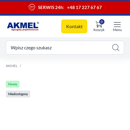
SERWIS 24h:
+48 17 227 67 67
0
Kontakt
Koszyk
Menu
ój koszyk
Wpisz czego szukasz
AKMEL
Nowy
Niedostępny