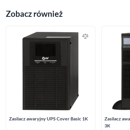
Zobacz również
Zasilacz awaryjny UPS Cover Basic 1K
Zasilacz a
3K