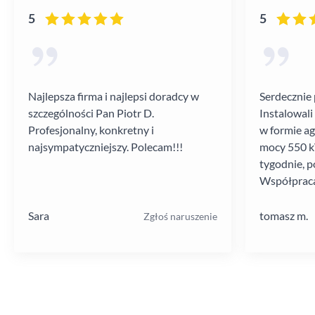
5
5
Najlepsza firma i najlepsi doradcy w
Serdecznie 
szczególności Pan Piotr D.
Instalowali
Profesjonalny, konkretny i
w formie a
najsympatyczniejszy. Polecam!!!
mocy 550 kV
tygodnie, p
Współpraca
poziomie.
Sara
tomasz m.
Zgłoś naruszenie