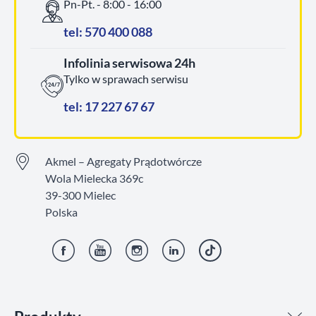
Pn-Pt. - 8:00 - 16:00
tel: 570 400 088
Infolinia serwisowa 24h
Tylko w sprawach serwisu
tel: 17 227 67 67
Akmel – Agregaty Prądotwórcze
Wola Mielecka 369c
39-300 Mielec
Polska
Facebook
YouTube
Instagram
LinkedIn
TikTok