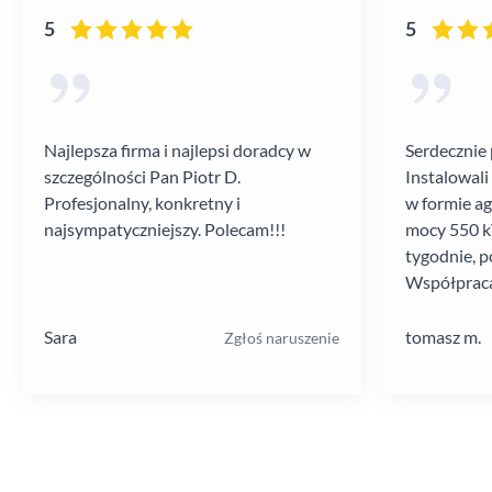
5
5
Najlepsza firma i najlepsi doradcy w
Serdecznie 
szczególności Pan Piotr D.
Instalowali
Profesjonalny, konkretny i
w formie a
najsympatyczniejszy. Polecam!!!
mocy 550 kV
tygodnie, p
Współpraca
poziomie.
Sara
tomasz m.
Zgłoś naruszenie