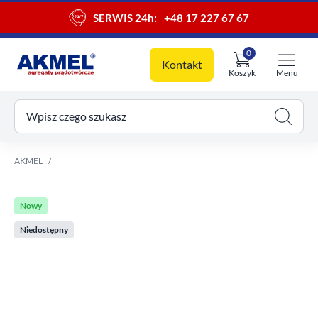
SERWIS 24h:
+48 17 227 67 67
0
Kontakt
Koszyk
Menu
ój koszyk
Wpisz czego szukasz
AKMEL
Nowy
Niedostępny