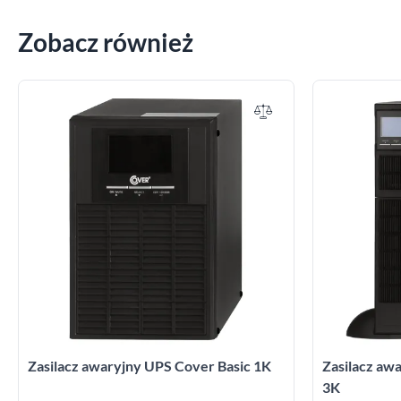
Zobacz również
Zasilacz awaryjny UPS Cover Basic 1K
Zasilacz a
3K