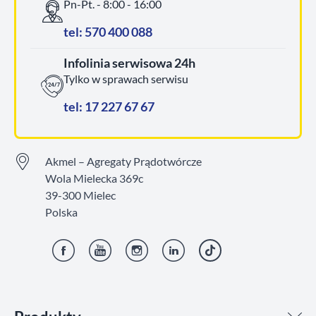
Pn-Pt. - 8:00 - 16:00
tel: 570 400 088
Infolinia serwisowa 24h
Tylko w sprawach serwisu
tel: 17 227 67 67
Akmel – Agregaty Prądotwórcze
Wola Mielecka 369c
39-300 Mielec
Polska
Facebook
YouTube
Instagram
LinkedIn
TikTok