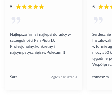
5
5
Najlepsza firma i najlepsi doradcy w
Serdecznie 
szczególności Pan Piotr D.
Instalowali
Profesjonalny, konkretny i
w formie a
najsympatyczniejszy. Polecam!!!
mocy 550 kV
tygodnie, p
Współpraca
poziomie.
Sara
tomasz m.
Zgłoś naruszenie