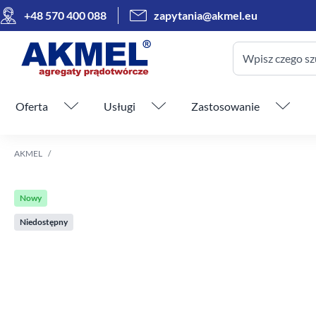
+48 570 400 088
zapytania@akmel.eu
Wpisz czego sz
Pomiń menu
Oferta
Usługi
Zastosowanie
AKMEL
Nowy
Niedostępny