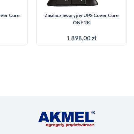
over Core
Zasilacz awaryjny UPS Cover Core
ONE 2K
1 898,00 zł
yka
Dodaj do koszyka