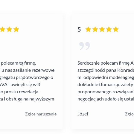
5
 polecam tą firmę.
Serdecznie polecam firmę 
i u nas zasilanie rezerwowe
szczególności pana Konrada
gregatu prądotwórczego o
mi odpowiedni model agre
VA i uwinęli się w 3
dokładnie tłumacząc zalety
po prostu rewelacja.
proponowanego rozwiązania
a i obsługa na najwyższym
negocjacjach udało się ustal
atrakcyjną cenę. Montaż pr
szybko i schludnie. Wysoka
Józef
Zgłoś naruszenie
Zgło
pracowników. Solidna firma