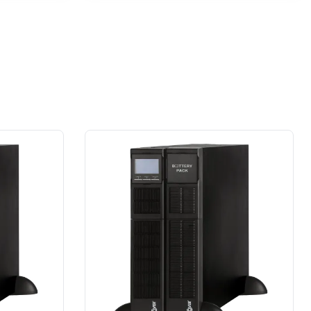
przypadku prace wykonane na rzecz
dużej firmy z sektora przemysłu
spożywczego.