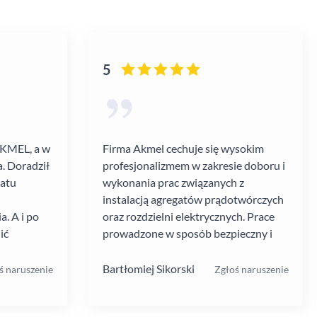
5
AKMEL, a w
Firma Akmel cechuje się wysokim
. Doradził
profesjonalizmem w zakresie doboru i
gatu
wykonania prac związanych z
instalacją agregatów prądotwórczych
. A i po
oraz rozdzielni elektrycznych. Prace
ić
prowadzone w sposób bezpieczny i
zebiegł
zgodny z ustalanym harmonogramem.
 kultura
Jakość i rodzaj stosowanych
Bartłomiej Sikorski
ś naruszenie
Zgłoś naruszenie
.
materiałów i rozwiązań w mojej opinii
na wysokim poziomie. W moim