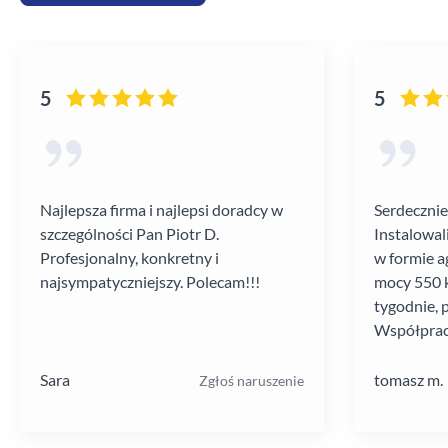
5
5
Najlepsza firma i najlepsi doradcy w
Serdecznie
szczególności Pan Piotr D.
Instalowal
Profesjonalny, konkretny i
w formie a
najsympatyczniejszy. Polecam!!!
mocy 550 k
tygodnie, 
Współprac
poziomie.
Sara
tomasz m.
Zgłoś naruszenie