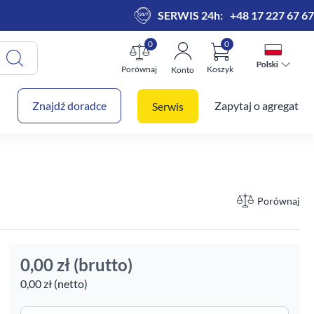
SERWIS 24h:
+48 17 227 67 67
0
0
Polski
Polski
Porównaj
Koszyk
Konto
 koszyk
Znajdź doradce
Zapytaj o agregat
Serwis
Porównaj
0,00 zł
(brutto)
0,00 zł (netto)