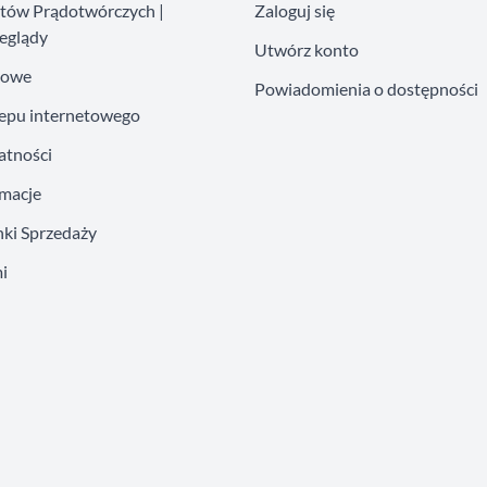
atów Prądotwórczych |
Zaloguj się
eglądy
Utwórz konto
kowe
Powiadomienia o dostępności
lepu internetowego
atności
amacje
ki Sprzedaży
i