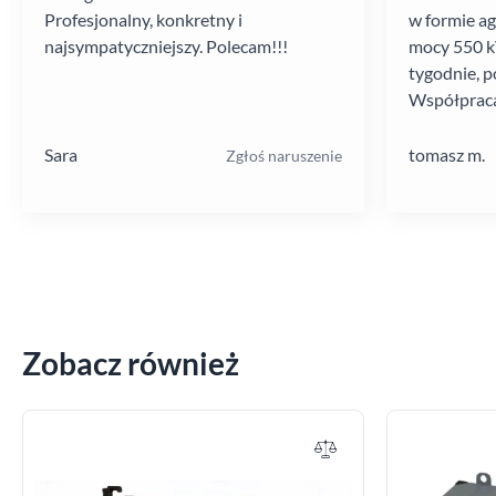
Profesjonalny, konkretny i
w formie a
najsympatyczniejszy. Polecam!!!
mocy 550 kV
tygodnie, p
Współpraca
poziomie.
Sara
tomasz m.
Zgłoś naruszenie
Zobacz również