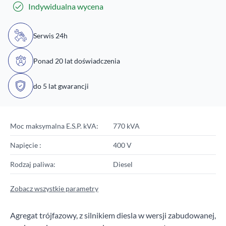
Indywidualna wycena
Serwis 24h
Ponad 20 lat doświadczenia
do 5 lat gwarancji
Moc maksymalna E.S.P. kVA:
770 kVA
Napięcie :
400 V
Rodzaj paliwa:
Diesel
Zobacz wszystkie parametry
Agregat trójfazowy, z silnikiem diesla w wersji zabudowanej,