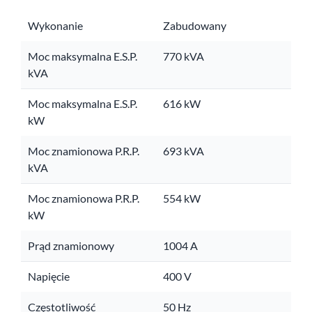
Wykonanie
Zabudowany
Moc maksymalna E.S.P.
770 kVA
kVA
Moc maksymalna E.S.P.
616 kW
kW
Moc znamionowa P.R.P.
693 kVA
kVA
Moc znamionowa P.R.P.
554 kW
kW
Prąd znamionowy
1004 A
Napięcie
400 V
Częstotliwość
50 Hz