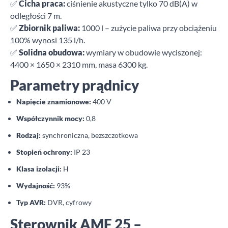
✅
Cicha praca:
ciśnienie akustyczne tylko 70 dB(A) w
odległości 7 m.
✅
Zbiornik paliwa:
1000 l – zużycie paliwa przy obciążeniu
100% wynosi 135 l/h.
✅
Solidna obudowa:
wymiary w obudowie wyciszonej:
4400 × 1650 × 2310 mm, masa 6300 kg.
Parametry prądnicy
Napięcie znamionowe:
400 V
Współczynnik mocy:
0,8
Rodzaj:
synchroniczna, bezszczotkowa
Stopień ochrony:
IP 23
Klasa izolacji:
H
Wydajność:
93%
Typ AVR:
DVR, cyfrowy
Sterownik AMF 25 –