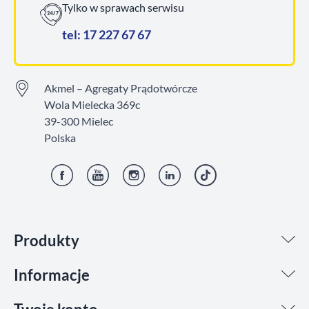
Tylko w sprawach serwisu
tel: 17 227 67 67
Akmel – Agregaty Prądotwórcze
Wola Mielecka 369c
39-300 Mielec
Polska
Facebook
YouTube
Instagram
LinkedIn
TikTok
Produkty
Informacje