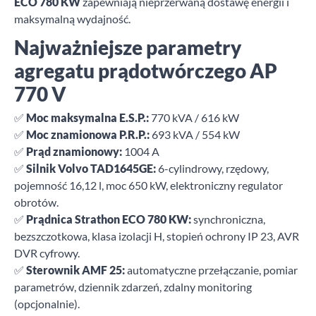
ECO 780 KW
zapewniają nieprzerwaną dostawę energii i
maksymalną wydajność.
Najważniejsze parametry
agregatu prądotwórczego AP
770 V
✅
Moc maksymalna E.S.P.:
770 kVA / 616 kW
✅
Moc znamionowa P.R.P.:
693 kVA / 554 kW
✅
Prąd znamionowy:
1004 A
✅
Silnik Volvo TAD1645GE:
6-cylindrowy, rzędowy,
pojemność 16,12 l, moc 650 kW, elektroniczny regulator
obrotów.
✅
Prądnica Strathon ECO 780 KW:
synchroniczna,
bezszczotkowa, klasa izolacji H, stopień ochrony IP 23, AVR
DVR cyfrowy.
✅
Sterownik AMF 25:
automatyczne przełączanie, pomiar
parametrów, dziennik zdarzeń, zdalny monitoring
(opcjonalnie).