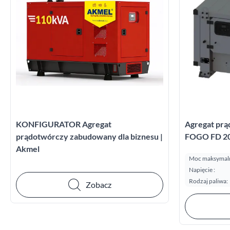
KONFIGURATOR Agregat
Agregat prą
prądotwórczy zabudowany dla biznesu |
FOGO FD 20 
Akmel
Moc maksymalna
Napięcie :
Rodzaj paliwa:
Zobacz