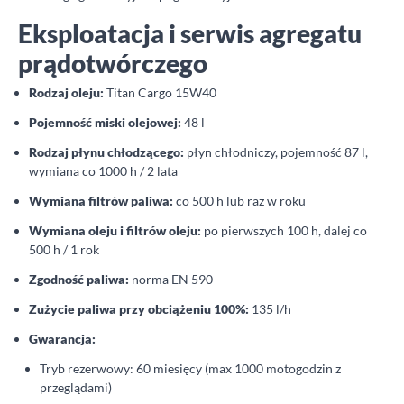
Eksploatacja i serwis agregatu
prądotwórczego
Rodzaj oleju:
Titan Cargo 15W40
Pojemność miski olejowej:
48 l
Rodzaj płynu chłodzącego:
płyn chłodniczy, pojemność 87 l,
wymiana co 1000 h / 2 lata
Wymiana filtrów paliwa:
co 500 h lub raz w roku
Wymiana oleju i filtrów oleju:
po pierwszych 100 h, dalej co
500 h / 1 rok
Zgodność paliwa:
norma EN 590
Zużycie paliwa przy obciążeniu 100%:
135 l/h
Gwarancja:
Tryb rezerwowy: 60 miesięcy (max 1000 motogodzin z
przeglądami)