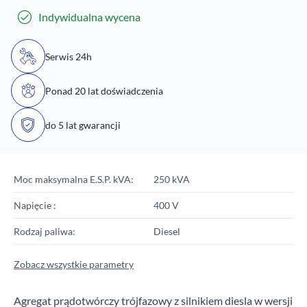
Indywidualna wycena
Serwis 24h
Ponad 20 lat doświadczenia
do 5 lat gwarancji
Moc maksymalna E.S.P. kVA:
250 kVA
Napięcie :
400 V
Rodzaj paliwa:
Diesel
Zobacz wszystkie parametry
Agregat prądotwórczy trójfazowy z silnikiem diesla w wersji