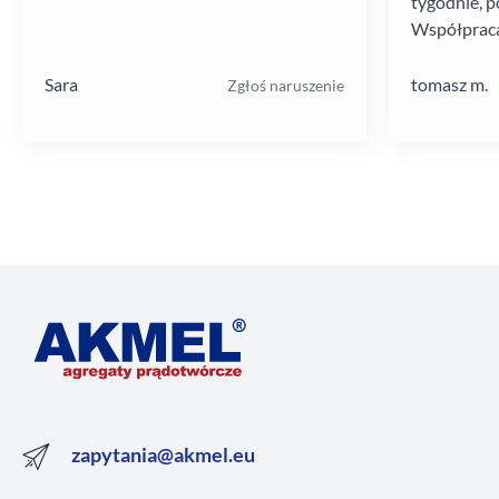
tygodnie, p
Współpraca
poziomie.
Sara
tomasz m.
Zgłoś naruszenie
zapytania@akmel.eu