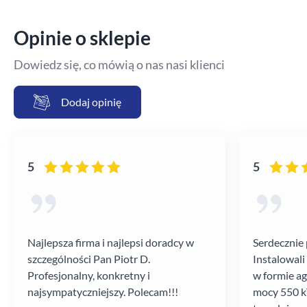
Opinie o sklepie
Dowiedz się, co mówią o nas nasi klienci
Dodaj opinię
5
5
Najlepsza firma i najlepsi doradcy w
Serdecznie 
szczególności Pan Piotr D.
Instalowali
Profesjonalny, konkretny i
w formie a
najsympatyczniejszy. Polecam!!!
mocy 550 kV