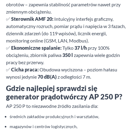
obrotów – zapewnia stabilność parametrów nawet przy
zmiennym obciążeniu.
✅
Sterownik AMF 20:
Intuicyjny interfejs graficzny,
automatyczny rozruch, pomiar prądu i napięcia w 3 fazach,
dziennik zdarzeń (do 119 wpisów), licznik energii,
monitoring online (GSM, LAN, Modbus).
✅
Ekonomiczne spalanie:
Tylko
37 l/h
przy 100%
obciążeniu, zbiornik paliwa
350 l
zapewnia wiele godzin
pracy bez przerwy.
✅
Cicha praca:
Obudowa wyciszona – poziom hałasu
wynosi jedynie
70 dB(A)
z odległości 7 m.
Gdzie najlepiej sprawdzi się
generator prądotwórczy AP 250 P?
AP 250 P to niezawodne źródło zasilania dla:
średnich zakładów produkcyjnych i warsztatów,
magazynów i centrów logistycznych,