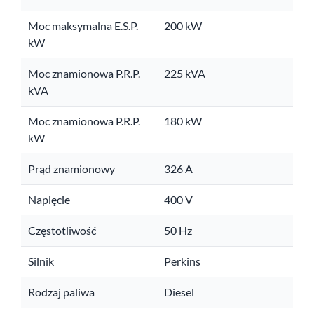
Moc maksymalna E.S.P.
200 kW
kW
Moc znamionowa P.R.P.
225 kVA
kVA
Moc znamionowa P.R.P.
180 kW
kW
Prąd znamionowy
326 A
Napięcie
400 V
Częstotliwość
50 Hz
Silnik
Perkins
Rodzaj paliwa
Diesel