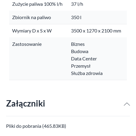
Zużycie paliwa 100% l/h
37 l/h
Zbiornik na paliwo
350 l
Wymiary D x S x W
3500 x 1270 x 2100 mm
Zastosowanie
Biznes
Budowa
Data Center
Przemysł
Służba zdrowia
Załączniki
Pliki do pobrania (465.83KB)