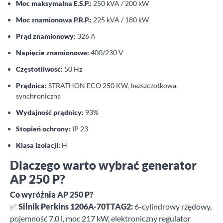
Moc maksymalna E.S.P.:
250 kVA / 200 kW
Moc znamionowa P.R.P.:
225 kVA / 180 kW
Prąd znamionowy:
326 A
Napięcie znamionowe:
400/230 V
Częstotliwość:
50 Hz
Prądnica:
STRATHON ECO 250 KW, bezszczotkowa,
synchroniczna
Wydajność prądnicy:
93%
Stopień ochrony:
IP 23
Klasa izolacji:
H
Dlaczego warto wybrać generator
AP 250 P?
Co wyróżnia AP 250 P?
✅
Silnik Perkins 1206A-70TTAG2:
6-cylindrowy rzędowy,
pojemność 7,0 l, moc 217 kW, elektroniczny regulator