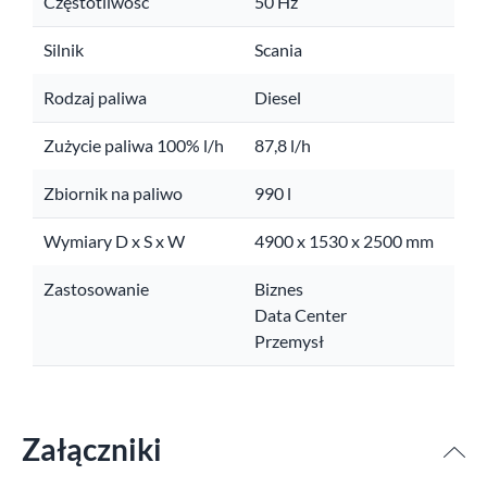
Częstotliwość
50 Hz
Silnik
Scania
Rodzaj paliwa
Diesel
Zużycie paliwa 100% l/h
87,8 l/h
Zbiornik na paliwo
990 l
Wymiary D x S x W
4900 x 1530 x 2500 mm
Zastosowanie
Biznes
Data Center
Przemysł
Załączniki