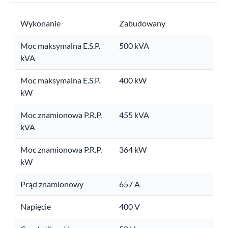
Wykonanie
Zabudowany
Moc maksymalna E.S.P.
500 kVA
kVA
Moc maksymalna E.S.P.
400 kW
kW
Moc znamionowa P.R.P.
455 kVA
kVA
Moc znamionowa P.R.P.
364 kW
kW
Prąd znamionowy
657 A
Napięcie
400 V