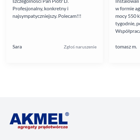
szczególności Pan Piotr D.
Instalowali
Profesjonalny, konkretny i
w formie a
najsympatyczniejszy. Polecam!!!
mocy 550 kV
tygodnie, p
Współpraca
poziomie.
Sara
tomasz m.
Zgłoś naruszenie