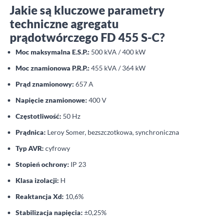
Jakie są kluczowe parametry
techniczne agregatu
prądotwórczego FD 455 S-C?
Moc maksymalna E.S.P.:
500 kVA / 400 kW
Moc znamionowa P.R.P.:
455 kVA / 364 kW
Prąd znamionowy:
657 A
Napięcie znamionowe:
400 V
Częstotliwość:
50 Hz
Prądnica:
Leroy Somer, bezszczotkowa, synchroniczna
Typ AVR:
cyfrowy
Stopień ochrony:
IP 23
Klasa izolacji:
H
Reaktancja Xd:
10,6%
Stabilizacja napięcia:
±0,25%