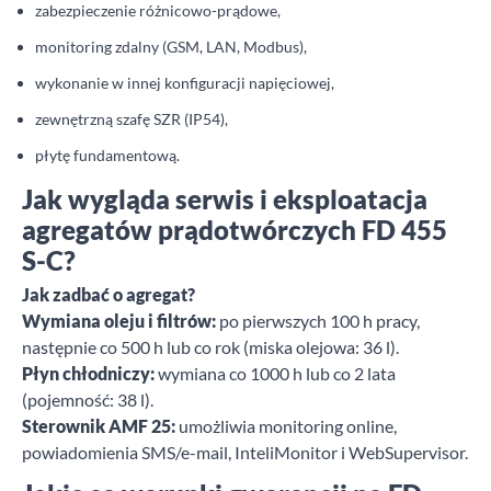
zabezpieczenie różnicowo-prądowe,
monitoring zdalny (GSM, LAN, Modbus),
wykonanie w innej konfiguracji napięciowej,
zewnętrzną szafę SZR (IP54),
płytę fundamentową.
Jak wygląda serwis i eksploatacja
agregatów prądotwórczych FD 455
S-C?
Jak zadbać o agregat?
Wymiana oleju i filtrów:
po pierwszych 100 h pracy,
następnie co 500 h lub co rok (miska olejowa: 36 l).
Płyn chłodniczy:
wymiana co 1000 h lub co 2 lata
(pojemność: 38 l).
Sterownik AMF 25:
umożliwia monitoring online,
powiadomienia SMS/e-mail, InteliMonitor i WebSupervisor.