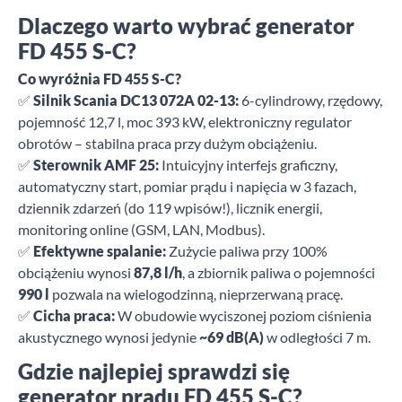
Dlaczego warto wybrać generator
FD 455 S-C?
Co wyróżnia FD 455 S-C?
✅
Silnik Scania DC13 072A 02-13:
6-cylindrowy, rzędowy,
pojemność 12,7 l, moc 393 kW, elektroniczny regulator
obrotów – stabilna praca przy dużym obciążeniu.
✅
Sterownik AMF 25:
Intuicyjny interfejs graficzny,
automatyczny start, pomiar prądu i napięcia w 3 fazach,
dziennik zdarzeń (do 119 wpisów!), licznik energii,
monitoring online (GSM, LAN, Modbus).
✅
Efektywne spalanie:
Zużycie paliwa przy 100%
obciążeniu wynosi
87,8 l/h
, a zbiornik paliwa o pojemności
990 l
pozwala na wielogodzinną, nieprzerwaną pracę.
✅
Cicha praca:
W obudowie wyciszonej poziom ciśnienia
akustycznego wynosi jedynie
~69 dB(A)
w odległości 7 m.
Gdzie najlepiej sprawdzi się
generator prądu FD 455 S-C?