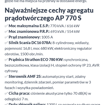
gdzie nie ma miejsca na przerwy w dostawie energii.
Najważniejsze cechy agregatu
prądotwórczego AP 770 S
✅
Moc maksymalna E.S.P.:
770 kVA / 616 kW
✅
Moc znamionowa P.R.P.:
693 kVA / 554 kW
✅
Prąd znamionowy:
1005 A
✅
Silnik Scania DC16 078A:
8-cylindrowy, widlasty,
pojemność 16,8 l, moc 680 kW, elektroniczny regulator
obrotów, 1500 obr./min.
✅
Prądnica Strathon ECO 780 KW:
synchroniczna,
bezszczotkowa, klasa izolacji H, stopień ochrony IP 23, AVR
cyfrowy.
✅
Sterownik AMF 25:
automatyczny start, zdalny
monitoring, dziennik zdarzeń, pomiar parametrów w 3
fazach i wysyłka powiadomień.
✅
Cicha praca:
ciśnienie akustyczne tylko 70 dB(A) w
odległości 7 m.
✅
Duży zbiornik paliwa:
1200 l, co pozwala na długą pracę