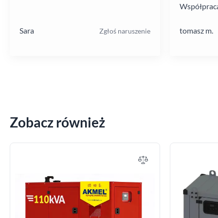
Współpraca
poziomie.
Sara
tomasz m.
Zgłoś naruszenie
Zobacz również