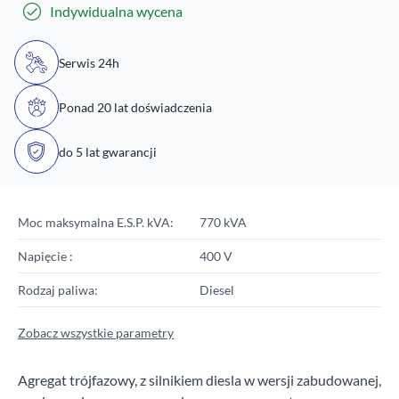
Indywidualna wycena
Serwis 24h
Ponad 20 lat doświadczenia
do 5 lat gwarancji
Moc maksymalna E.S.P. kVA:
770 kVA
Napięcie :
400 V
Rodzaj paliwa:
Diesel
Zobacz wszystkie parametry
Agregat trójfazowy, z silnikiem diesla w wersji zabudowanej,