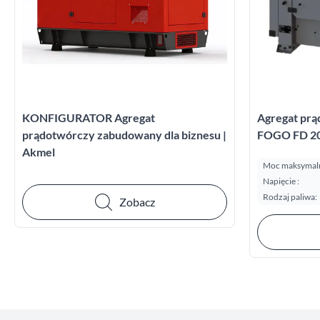
KONFIGURATOR Agregat
Agregat prą
prądotwórczy zabudowany dla biznesu |
FOGO FD 20 
Akmel
Moc maksymalna
Napięcie :
Rodzaj paliwa:
Zobacz