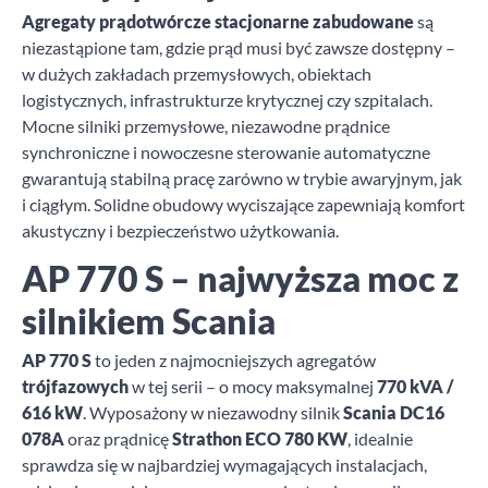
Agregaty prądotwórcze stacjonarne zabudowane
są
niezastąpione tam, gdzie prąd musi być zawsze dostępny –
w dużych zakładach przemysłowych, obiektach
logistycznych, infrastrukturze krytycznej czy szpitalach.
Mocne silniki przemysłowe, niezawodne prądnice
synchroniczne i nowoczesne sterowanie automatyczne
gwarantują stabilną pracę zarówno w trybie awaryjnym, jak
i ciągłym. Solidne obudowy wyciszające zapewniają komfort
akustyczny i bezpieczeństwo użytkowania.
AP 770 S – najwyższa moc z
silnikiem Scania
AP 770 S
to jeden z najmocniejszych agregatów
trójfazowych
w tej serii – o mocy maksymalnej
770 kVA /
616 kW
. Wyposażony w niezawodny silnik
Scania DC16
078A
oraz prądnicę
Strathon ECO 780 KW
, idealnie
sprawdza się w najbardziej wymagających instalacjach,