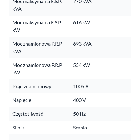
Moc maksymalna E.S.P.
770 kVA
kVA
Moc maksymalna E.S.P.
616 kW
kW
Moc znamionowa P.R.P.
693 kVA
kVA
Moc znamionowa P.R.P.
554 kW
kW
Prąd znamionowy
1005 A
Napięcie
400 V
Częstotliwość
50 Hz
Silnik
Scania