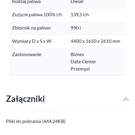
Rodzaj paliwa
Diesel
Zużycie paliwa 100% l/h
139,5 l/h
Zbiornik na paliwo
990 l
Wymiary D x S x W
4400 x 1650 x 2610 mm
Zastosowanie
Biznes
Data Center
Przemysł
Załączniki
Pliki do pobrania (444.24KB)