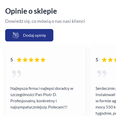
Opinie o sklepie
Dowiedz się, co mówią o nas nasi klienci
Dodaj opinię
5
5
Najlepsza firma i najlepsi doradcy w
Serdecznie 
szczególności Pan Piotr D.
Instalowali
Profesjonalny, konkretny i
w formie a
najsympatyczniejszy. Polecam!!!
mocy 550 kV
tygodnie, p