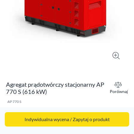
Agregat prądotwórczy stacjonarny AP
770 S (616 kW)
Porównaj
AP 770 S
Indywidualna wycena / Zapytaj o produkt