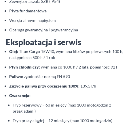
Zewnętrzna szafa SZR (IP54)
Płyta fundamentowa
Wersja z innym napięciem
Obsługa gwarancyjna i pogwarancyjna
Eksploatacja i serwis
Olej:
Titan Cargo 15W40, wymiana filtrów po pierwszych 100 h,
następnie co 500 h / 1 rok
Płyn chłodniczy:
wymiana co 1000 h / 2 lata, pojemność 92 l
Paliwo:
zgodność z normą EN 590
Zużycie paliwa przy obciążeniu 100%:
139,5 l/h
Gwarancja:
Tryb rezerwowy – 60 miesięcy (max 1000 motogodzin z
przeglądami)
Tryb pracy ciągłej – 12 miesięcy (max 1000 motogodzin)