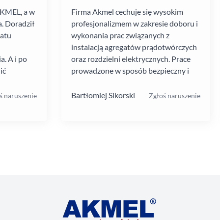
AKMEL, a w
Firma Akmel cechuje się wysokim
. Doradził
profesjonalizmem w zakresie doboru i
gatu
wykonania prac związanych z
instalacją agregatów prądotwórczych
. A i po
oraz rozdzielni elektrycznych. Prace
ić
prowadzone w sposób bezpieczny i
zebiegł
zgodny z ustalanym harmonogramem.
 kultura
Jakość i rodzaj stosowanych
Bartłomiej Sikorski
ś naruszenie
Zgłoś naruszenie
.
materiałów i rozwiązań w mojej opinii
na wysokim poziomie. W moim
przypadku prace wykonane na rzecz
dużej firmy z sektora przemysłu
spożywczego.