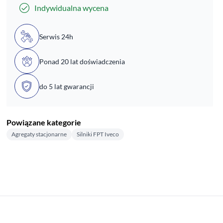
Indywidualna wycena
Serwis 24h
Ponad 20 lat doświadczenia
do 5 lat gwarancji
Powiązane kategorie
Agregaty stacjonarne
Silniki FPT Iveco