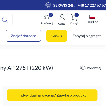
SERWIS 24h:
+48 17 227 67 67
0
0
Polski
Polski
Porównaj
Koszyk
Konto
 koszyk
Znajdź doradce
Zapytaj o agregat
Serwis
rny AP 275 I (220 kW)
Porównaj
Indywidualna wycena / Zapytaj o produkt