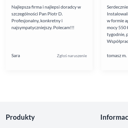
Najlepsza firma i najlepsi doradcy w
Serdecznie
szczególności Pan Piotr D.
Instalowal
Profesjonalny, konkretny i
w formie a
najsympatyczniejszy. Polecam!!!
mocy 550 k
tygodnie, 
Współprac
poziomie.
Sara
tomasz m.
Zgłoś naruszenie
Pomiń sekcje
Produkty
Informac