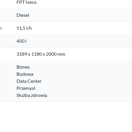
FPT Iveco
Diesel
h
51,5 l/h
450 l
3189 x 1180 x 2000 mm
Biznes
Budowa
Data Center
Przemysł
Służba zdrowia