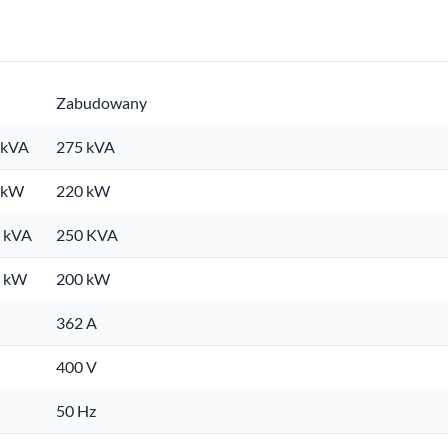
Zabudowany
 kVA
275 kVA
. kW
220 kW
. kVA
250 KVA
. kW
200 kW
362 A
400 V
50 Hz