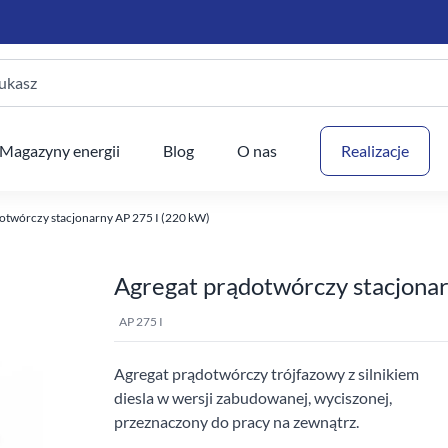
ukasz
Twój
Magazyny energii
Blog
O nas
Realizacje
otwórczy stacjonarny AP 275 I (220 kW)
Agregat prądotwórczy stacjona
AP 275 I
Agregat prądotwórczy trójfazowy z silnikiem
diesla w wersji zabudowanej, wyciszonej,
przeznaczony do pracy na zewnątrz.