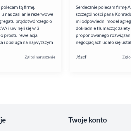
 polecam tą firmę.
Serdecznie polecam firmę 
i u nas zasilanie rezerwowe
szczególności pana Konrada
gregatu prądotwórczego o
mi odpowiedni model agre
VA i uwinęli się w 3
dokładnie tłumacząc zalety
po prostu rewelacja.
proponowanego rozwiązania
a i obsługa na najwyższym
negocjacjach udało się ustal
atrakcyjną cenę. Montaż pr
szybko i schludnie. Wysoka
Józef
Zgłoś naruszenie
Zgło
pracowników. Solidna firma
je
Twoje konto