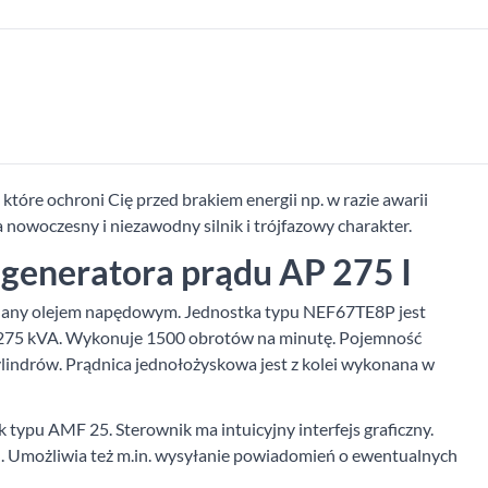
tóre ochroni Cię przed brakiem energii np. w razie awarii
 nowoczesny i niezawodny silnik i trójfazowy charakter.
k generatora prądu AP 275 I
asilany olejem napędowym. Jednostka typu NEF67TE8P jest
75 kVA. Wykonuje 1500 obrotów na minutę. Pojemność
ylindrów. Prądnica jednołożyskowa jest z kolei wykonana w
typu AMF 25. Sterownik ma intuicyjny interfejs graficzny.
u. Umożliwia też m.in. wysyłanie powiadomień o ewentualnych