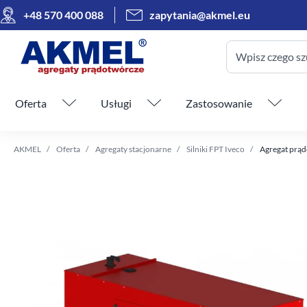
+48 570 400 088
zapytania@akmel.eu
Wpisz czego sz
Pomiń menu
Oferta
Usługi
Zastosowanie
AKMEL
Oferta
Agregaty stacjonarne
Silniki FPT Iveco
Agregat prąd