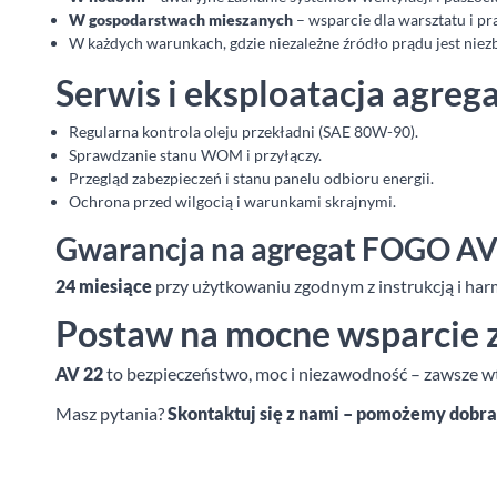
W gospodarstwach mieszanych
– wsparcie dla warsztatu i p
W każdych warunkach, gdzie niezależne źródło prądu jest niez
Serwis i eksploatacja agreg
Regularna kontrola oleju przekładni (SAE 80W-90).
Sprawdzanie stanu WOM i przyłączy.
Przegląd zabezpieczeń i stanu panelu odbioru energii.
Ochrona przed wilgocią i warunkami skrajnymi.
Gwarancja na agregat FOGO AV
24 miesiące
przy użytkowaniu zgodnym z instrukcją i h
Postaw na mocne wsparcie 
AV 22
to bezpieczeństwo, moc i niezawodność – zawsze wte
Masz pytania?
Skontaktuj się z nami – pomożemy dobr