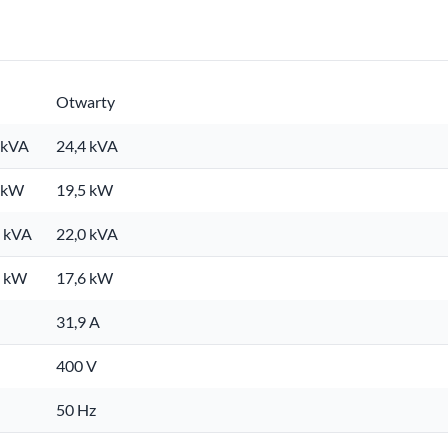
Otwarty
 kVA
24,4 kVA
. kW
19,5 kW
. kVA
22,0 kVA
. kW
17,6 kW
31,9 A
400 V
50 Hz