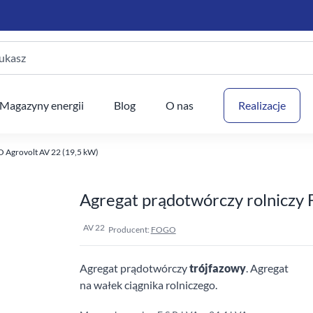
ukasz
Twój
Magazyny energii
Blog
O nas
Realizacje
 Agrovolt AV 22 (19,5 kW)
Agregat prądotwórczy rolniczy
AV 22
Producent:
FOGO
Agregat prądotwórczy
trójfazowy
. Agregat
na wałek ciągnika rolniczego.