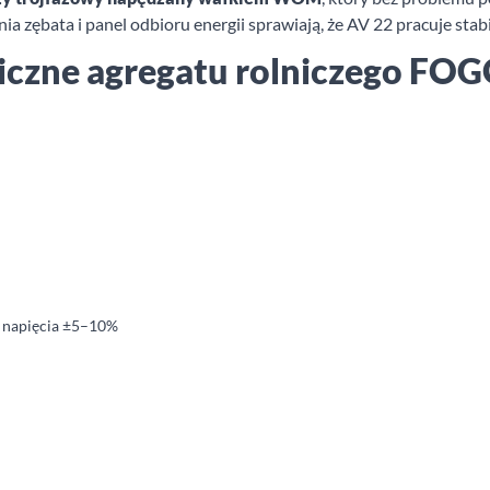
a zębata i panel odbioru energii sprawiają, że AV 22 pracuje sta
iczne agregatu rolniczego FO
a napięcia ±5–10%