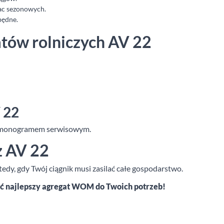
rac sezonowych.
będne.
atów rolniczych AV 22
 22
armonogramem serwisowym.
z AV 22
dy, gdy Twój ciągnik musi zasilać całe gospodarstwo.
ać najlepszy agregat WOM do Twoich potrzeb!