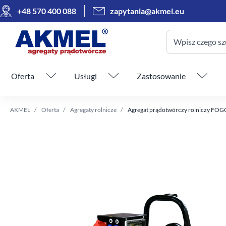
+48 570 400 088
zapytania@akmel.eu
Wpisz czego sz
Pomiń menu
Oferta
Usługi
Zastosowanie
AKMEL
Oferta
Agregaty rolnicze
Agregat prądotwórczy rolniczy FOGO