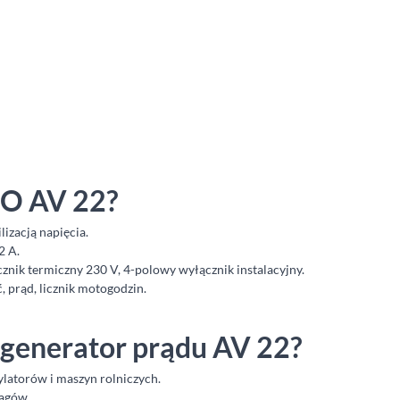
GO AV 22?
izacją napięcia.
2 A.
znik termiczny 230 V, 4-polowy wyłącznik instalacyjny.
 prąd, licznik motogodzin.
ę generator prądu AV 22?
tylatorów i maszyn rolniczych.
iągów.