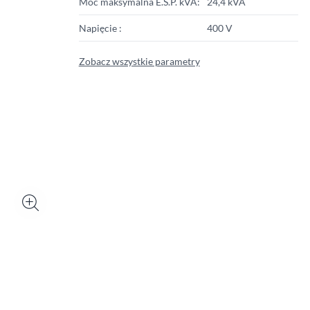
Moc maksymalna E.S.P. kVA:
24,4 kVA
Napięcie :
400 V
Zobacz wszystkie parametry