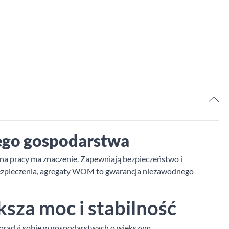
9
ego gospodarstwa
ina pracy ma znaczenie. Zapewniają bezpieczeństwo i
abezpieczenia, agregaty WOM to gwarancja niezawodnego
sza moc i stabilność
poradzi sobie w gospodarstwach o większym