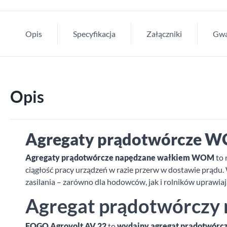
Opis
Specyfikacja
Załączniki
Gwa
Opis
Agregaty prądotwórcze WO
Agregaty prądotwórcze napędzane wałkiem WOM
to 
ciągłość pracy urządzeń w razie przerw w dostawie prądu
zasilania – zarówno dla hodowców, jak i rolników uprawiaj
Agregat prądotwórczy r
FOGO Agrovolt AV 22
to
wydajny agregat prądotwór