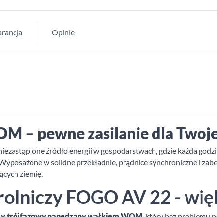
rancja
Opinie
M – pewne zasilanie dla Twoj
niezastąpione źródło energii w gospodarstwach, gdzie każda godz
. Wyposażone w solidne przekładnie, prądnice synchroniczne i z
ących ziemię.
olniczy FOGO AV 22 - więk
czy trójfazowy napędzany wałkiem WOM
, który bez problemu 