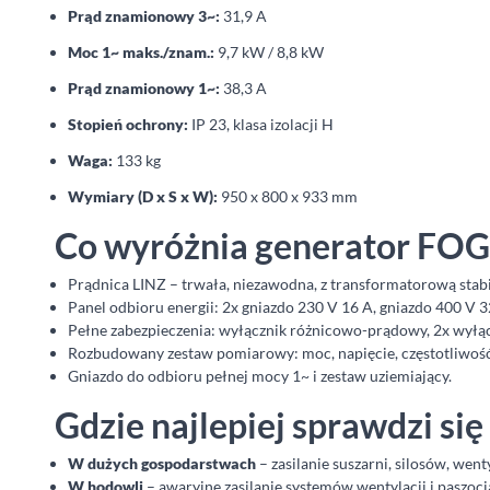
Prąd znamionowy 3~:
31,9 A
Moc 1~ maks./znam.:
9,7 kW / 8,8 kW
Prąd znamionowy 1~:
38,3 A
Stopień ochrony:
IP 23, klasa izolacji H
Waga:
133 kg
Wymiary (D x S x W):
950 x 800 x 933 mm
Co wyróżnia generator FO
Prądnica LINZ – trwała, niezawodna, z transformatorową stabil
Panel odbioru energii: 2x gniazdo 230 V 16 A, gniazdo 400 V 3
Pełne zabezpieczenia: wyłącznik różnicowo-prądowy, 2x wyłąc
Rozbudowany zestaw pomiarowy: moc, napięcie, częstotliwość,
Gniazdo do odbioru pełnej mocy 1~ i zestaw uziemiający.
Gdzie najlepiej sprawdzi si
W dużych gospodarstwach
– zasilanie suszarni, silosów, wen
W hodowli
– awaryjne zasilanie systemów wentylacji i paszoc