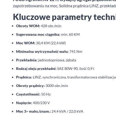
zapotrzebowaniu na moc. Solidna prądnica LINZ, przekładni
Kluczowe parametry techn
Obroty WOM:
428 obr./min
Sugerowana moc ciągnika:
min. 60 KM
Moc WOM:
30,4 KM (22,4 kW)
Minimalna wytrzymałość wału:
741 Nm
Przekładnia:
jednostopniowa, zębata
Rodzaj oleju przekładni:
SAE 80W-90, ilość 0,9 l
Prądnica:
LINZ, synchroniczna, transformatorowa stabilizacj
Obroty prądnicy:
3000 obr./min
Częstotliwość:
50 Hz
Napięcie:
400/230 V
Moc 3~ maks./znam.:
24,4 kVA / 22,0 kVA