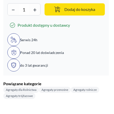
−
+
Dodaj do koszyka
Produkt dostępny u dostawcy
Serwis 24h
Ponad 20 lat doświadczenia
do 3 lat gwarancji
Powiązane kategorie
Agregaty dla Rolnictwa
Agregaty przenośne
Agregaty rolnicze
Agregaty trójfazowe