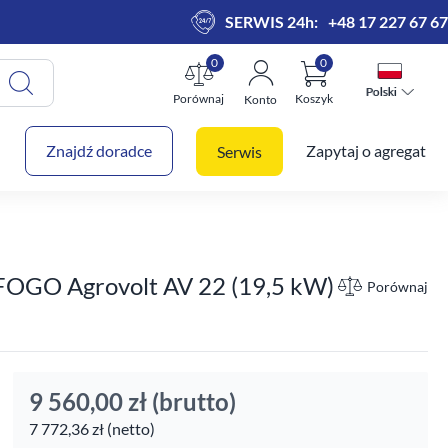
SERWIS 24h:
+48 17 227 67 67
0
0
Polski
Polski
Porównaj
Koszyk
Konto
 koszyk
Znajdź doradce
Zapytaj o agregat
Serwis
 FOGO Agrovolt AV 22 (19,5 kW)
Porównaj
9 560,00 zł
(brutto)
7 772,36 zł (netto)