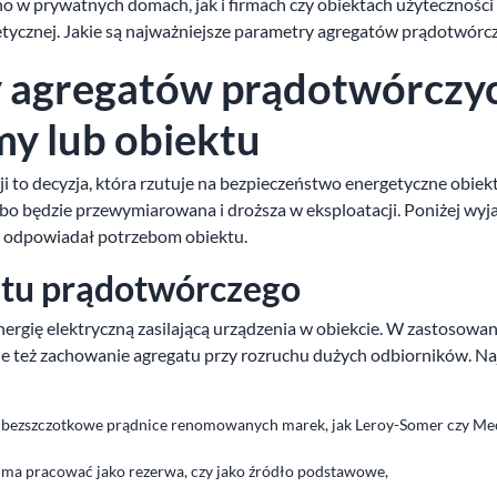
w prywatnych domach, jak i firmach czy obiektach użyteczności 
rgetycznej. Jakie są najważniejsze parametry agregatów prądotwórc
y agregatów prądotwórczy
my lub obiektu
i to decyzja, która rzutuje na bezpieczeństwo energetyczne obiekt
lbo będzie przewymiarowana i droższa w eksploatacji. Poniżej wyj
ie odpowiadał potrzebom obiektu.
atu prądotwórczego
ergię elektryczną zasilającą urządzenia w obiekcie. W zastosowa
le też zachowanie agregatu przy rozruchu dużych odbiorników. Na
ą bezszczotkowe prądnice renomowanych marek, jak Leroy-Somer czy Mec
t ma pracować jako rezerwa, czy jako źródło podstawowe,