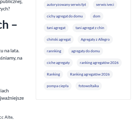
publicznej,
autoryzowany serwis fpt
serwis iveci
zych?
cichy agregat do domu
dom
ch –
tani agregat
tani agregat z chin
chiński agregat
Agregaty z Allegro
u na lata.
rannking
agregaty do domu
aśniamy, na
ciche agregaty
ranking agregatów 2026
Ranking
Ranking agregatów 2026
pompa ciepła
fotowoltaika
niach
jważniejsze
c Alte,