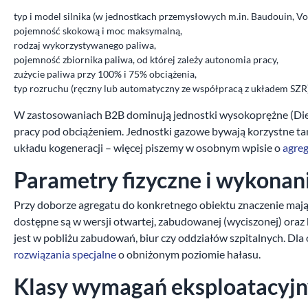
typ i model silnika (w jednostkach przemysłowych m.in. Baudouin, Vol
pojemność skokową i moc maksymalną,
rodzaj wykorzystywanego paliwa,
pojemność zbiornika paliwa, od której zależy autonomia pracy,
zużycie paliwa przy 100% i 75% obciążenia,
typ rozruchu (ręczny lub automatyczny ze współpracą z układem SZR)
W zastosowaniach B2B dominują jednostki wysokoprężne (Diese
pracy pod obciążeniem. Jednostki gazowe bywają korzystne tam,
układu kogeneracji – więcej piszemy w osobnym wpisie o
agre
Parametry fizyczne i wykona
Przy doborze agregatu do konkretnego obiektu znaczenie mają
dostępne są w wersji otwartej, zabudowanej (wyciszonej) oraz
jest w pobliżu zabudowań, biur czy oddziałów szpitalnych. D
rozwiązania specjalne
o obniżonym poziomie hałasu.
Klasy wymagań eksploatacyj