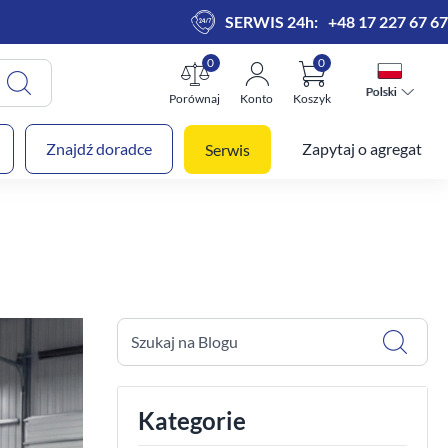
SERWIS 24h:
+48 17 227 67 67
0
0
Polski
Polski
Porównaj
Konto
Koszyk
 koszyk
Znajdź doradce
Zapytaj o agregat
Serwis
Szukaj na Blogu
Kategorie