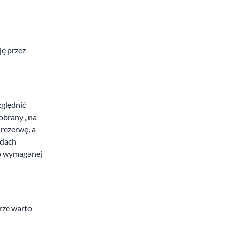
ję przez
zględnić
dobrany „na
rezerwę, a
adach
do wymaganej
rze warto