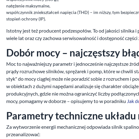
natężenie maksymalne,
współczynnik zniekształceń napięcia (THD) – im niższy, tym bezpieczni
stopień ochrony (IP).
Istotny jest też producent podzespołów. To od jakości silnika i
wiele lat oraz czy zachowa serwisowalność i dostępność częśc
Dobór mocy – najczęstszy bł
Moc to najważniejszy parametr i jednocześnie najczęstsze źr
prądy rozruchowe silników, sprężarek i pomp, które w chwili 
styk" do mocy ciągłej może nie poradzić sobie z rozruchem i p
w obiektach z dużymi napędami analizuje się charakter obciąż
produkcyjnych, gdzie nie można ograniczyć liczby podłączonyc
mocy, pomagamy w doborze – opisujemy to w poradniku
Jak d
Parametry techniczne układ
Za wytworzenie energii mechanicznej odpowiada silnik spali
przeanalizować: