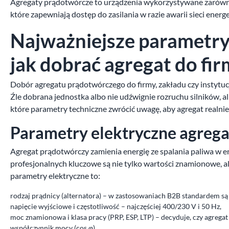
Agregaty prądotwórcze to urządzenia wykorzystywane zarówno 
które zapewniają dostęp do zasilania w razie awarii sieci ene
Najważniejsze parametr
jak dobrać agregat do fir
Dobór agregatu prądotwórczego do firmy, zakładu czy instytucj
Źle dobrana jednostka albo nie udźwignie rozruchu silników, a
które parametry techniczne zwrócić uwagę, aby agregat realn
Parametry elektryczne agreg
Agregat prądotwórczy zamienia energię ze spalania paliwa w en
profesjonalnych kluczowe są nie tylko wartości znamionowe, a
parametry elektryczne to:
rodzaj prądnicy (alternatora) – w zastosowaniach B2B standardem s
napięcie wyjściowe i częstotliwość – najczęściej 400/230 V i 50 Hz,
moc znamionowa i klasa pracy (PRP, ESP, LTP) – decyduje, czy agrega
współczynnik mocy (cos φ),