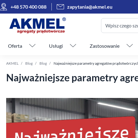
+48 570 400 088
zapytania@akmel.eu
Wpisz czego sz
Pomiń menu
Oferta
Usługi
Zastosowanie
AKMEL
Blog
Blog
Najważniejsze parametry agregatów prądotwórczyc
Najważniejsze parametry agr