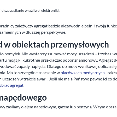
ejsze zasilanie wrażliwej elektroniki,
 prądnicy zależy, czy agregat będzie niezawodnie pełnił swoją funkc
i zamiennych w dłuższej perspektywie.
ąd w obiektach przemysłowych
ódło pomyłek. Nie wystarczy zsumować mocy urządzeń – trzeba uw
startu mogą kilkukrotnie przekraczać pobór znamionowy. Agregat 
owodować zapady napięcia. Dlatego do mocy wynikowej dolicza się 
enia. Ma to szczególne znaczenie w
placówkach medycznych
i zakł
h urządzeń w trakcie awarii. Jeśli nie mają Państwo pewności co 
obrać agregat
.
u napędowego
nowy zasilany olejem napędowym, gazem lub benzyną. W tym obsza