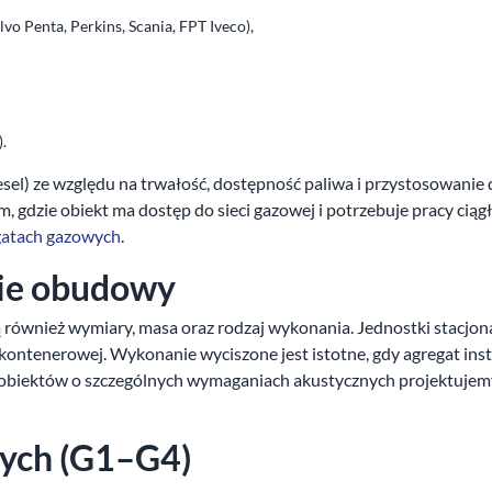
vo Penta, Perkins, Scania, FPT Iveco),
.
l) ze względu na trwałość, dostępność paliwa i przystosowanie d
 gdzie obiekt ma dostęp do sieci gazowej i potrzebuje pracy ciągł
gatach gazowych
.
nie obudowy
 również wymiary, masa oraz rodzaj wykonania. Jednostki stacjon
 kontenerowej. Wykonanie wyciszone jest istotne, gdy agregat in
la obiektów o szczególnych wymaganiach akustycznych projektujem
nych (G1–G4)