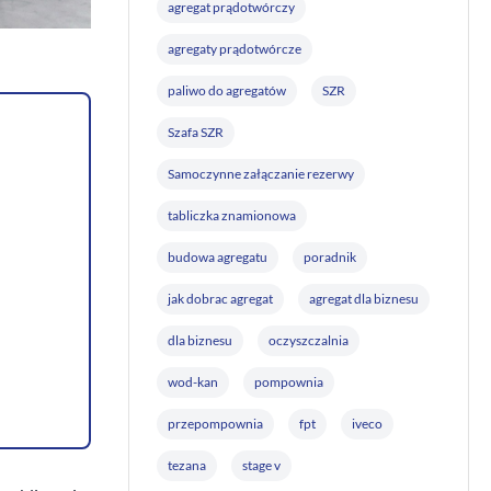
agregat prądotwórczy
agregaty prądotwórcze
paliwo do agregatów
SZR
Szafa SZR
Samoczynne załączanie rezerwy
tabliczka znamionowa
budowa agregatu
poradnik
jak dobrac agregat
agregat dla biznesu
dla biznesu
oczyszczalnia
wod-kan
pompownia
przepompownia
fpt
iveco
tezana
stage v