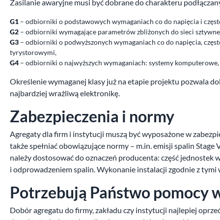
Zasilanie awaryjne musi być dobrane do charakteru podłączany
G1
– odbiorniki o podstawowych wymaganiach co do napięcia i częstot
G2
– odbiorniki wymagające parametrów zbliżonych do sieci sztywnej:
G3
– odbiorniki o podwyższonych wymaganiach co do napięcia, częstot
tyrystorowymi,
G4
– odbiorniki o najwyższych wymaganiach: systemy komputerowe,
Określenie wymaganej klasy już na etapie projektu pozwala dob
najbardziej wrażliwą elektronikę.
Zabezpieczenia i normy
Agregaty dla firm i instytucji muszą być wyposażone w zabezpi
także spełniać obowiązujące normy – m.in. emisji spalin Stage
należy dostosować do oznaczeń producenta: część jednoste
i odprowadzeniem spalin. Wykonanie instalacji zgodnie z tym
Potrzebują Państwo pomocy w
Dobór agregatu do firmy, zakładu czy instytucji najlepiej oprz