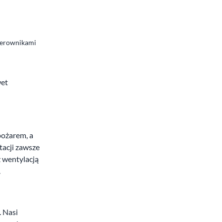
sterownikami
wet
pożarem, a
tacji zawsze
 wentylacją
.
. Nasi