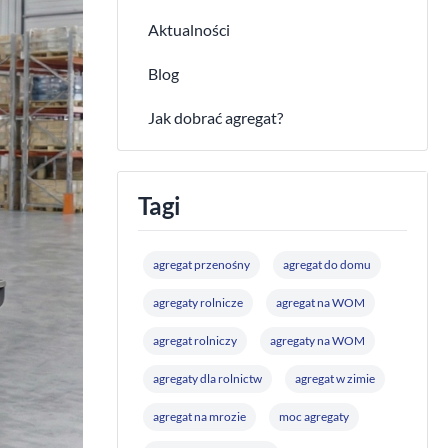
Aktualności
Blog
Jak dobrać agregat?
Tagi
agregat przenośny
agregat do domu
agregaty rolnicze
agregat na WOM
agregat rolniczy
agregaty na WOM
agregaty dla rolnictw
agregat w zimie
agregat na mrozie
moc agregaty