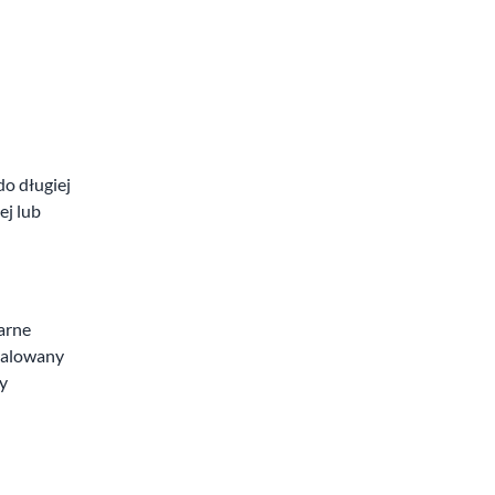
o długiej
ej lub
arne
stalowany
y