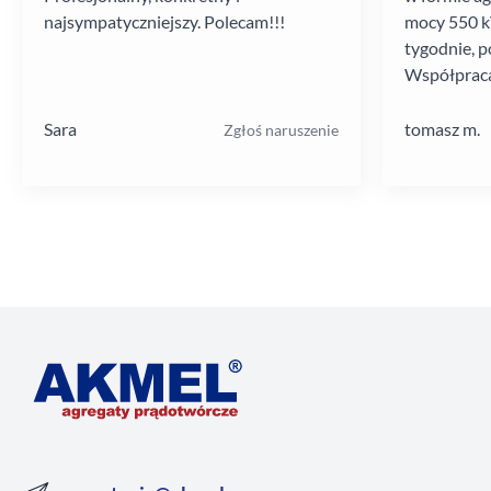
najsympatyczniejszy. Polecam!!!
mocy 550 kV
tygodnie, p
Współpraca
poziomie.
Sara
tomasz m.
Zgłoś naruszenie