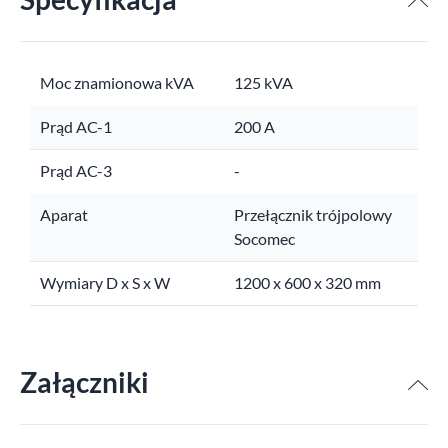
Moc znamionowa kVA
125 kVA
Prąd AC-1
200 A
Prąd AC-3
-
Aparat
Przełącznik trójpolowy
Socomec
Wymiary D x S x W
1200 x 600 x 320 mm
Załączniki