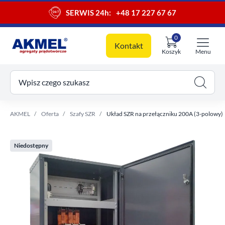
SERWIS 24h:
+48 17 227 67 67
0
Kontakt
Koszyk
Menu
ój koszyk
Wpisz czego szukasz
AKMEL
Oferta
Szafy SZR
Układ SZR na przełączniku 200A (3-polowy)
Niedostępny