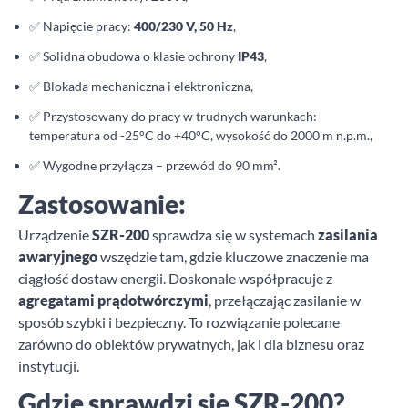
✅ Napięcie pracy:
400/230 V, 50 Hz
,
✅ Solidna obudowa o klasie ochrony
IP43
,
✅ Blokada mechaniczna i elektroniczna,
✅ Przystosowany do pracy w trudnych warunkach:
temperatura od -25°C do +40°C, wysokość do 2000 m n.p.m.,
✅ Wygodne przyłącza – przewód do 90 mm².
Zastosowanie:
Urządzenie
SZR-200
sprawdza się w systemach
zasilania
awaryjnego
wszędzie tam, gdzie kluczowe znaczenie ma
ciągłość dostaw energii. Doskonale współpracuje z
agregatami prądotwórczymi
, przełączając zasilanie w
sposób szybki i bezpieczny. To rozwiązanie polecane
zarówno do obiektów prywatnych, jak i dla biznesu oraz
instytucji.
Gdzie sprawdzi się SZR-200?