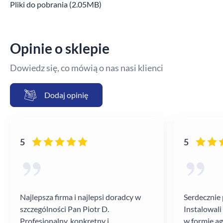
Pliki do pobrania (2.05MB)
Opinie o sklepie
Dowiedz się, co mówią o nas nasi klienci
Dodaj opinię
5
5
Najlepsza firma i najlepsi doradcy w
Serdecznie 
szczególności Pan Piotr D.
Instalowali
Profesjonalny, konkretny i
w formie a