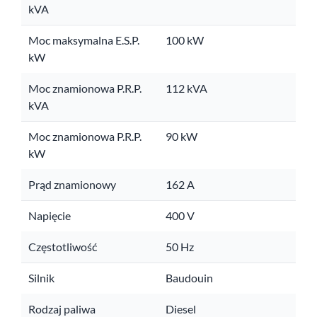
kVA
Moc maksymalna E.S.P.
100 kW
kW
Moc znamionowa P.R.P.
112 kVA
kVA
Moc znamionowa P.R.P.
90 kW
kW
Prąd znamionowy
162 A
Napięcie
400 V
Częstotliwość
50 Hz
Silnik
Baudouin
Rodzaj paliwa
Diesel