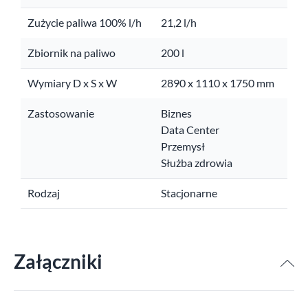
Zużycie paliwa 100% l/h
21,2 l/h
Zbiornik na paliwo
200 l
Wymiary D x S x W
2890 x 1110 x 1750 mm
Zastosowanie
Biznes
Data Center
Przemysł
Służba zdrowia
Rodzaj
Stacjonarne
Załączniki