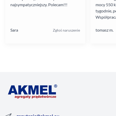
najsympatyczniejszy. Polecam!!!
mocy 550 kV
tygodnie, p
Współpraca
poziomie.
Sara
tomasz m.
Zgłoś naruszenie
zapytania@akmel.eu