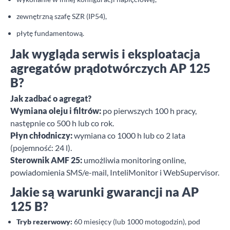
zewnętrzną szafę SZR (IP54),
płytę fundamentową.
Jak wygląda serwis i eksploatacja
agregatów prądotwórczych AP 125
B?
Jak zadbać o agregat?
Wymiana oleju i filtrów:
po pierwszych 100 h pracy,
następnie co 500 h lub co rok.
Płyn chłodniczy:
wymiana co 1000 h lub co 2 lata
(pojemność: 24 l).
Sterownik AMF 25:
umożliwia monitoring online,
powiadomienia SMS/e-mail, InteliMonitor i WebSupervisor.
Jakie są warunki gwarancji na AP
125 B?
Tryb rezerwowy:
60 miesięcy (lub 1000 motogodzin), pod