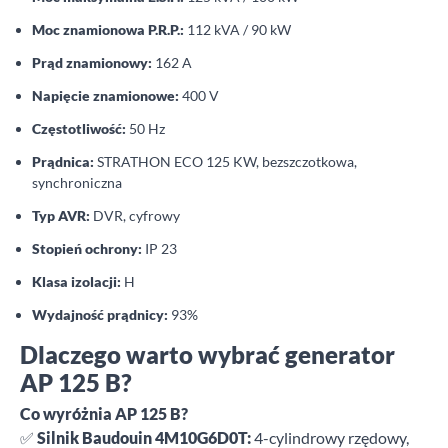
Moc znamionowa P.R.P.:
112 kVA / 90 kW
Prąd znamionowy:
162 A
Napięcie znamionowe:
400 V
Częstotliwość:
50 Hz
Prądnica:
STRATHON ECO 125 KW, bezszczotkowa,
synchroniczna
Typ AVR:
DVR, cyfrowy
Stopień ochrony:
IP 23
Klasa izolacji:
H
Wydajność prądnicy:
93%
Dlaczego warto wybrać generator
AP 125 B?
Co wyróżnia AP 125 B?
✅
Silnik Baudouin 4M10G6D0T:
4-cylindrowy rzędowy,