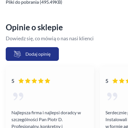
Pliki do pobrania (495.49KB)
Opinie o sklepie
Dowiedz się, co mówią o nas nasi klienci
Dodaj opinię
5
5
Najlepsza firma i najlepsi doradcy w
Serdecznie 
szczególności Pan Piotr D.
Instalowali
Profesjonalny, konkretny i
w formie a