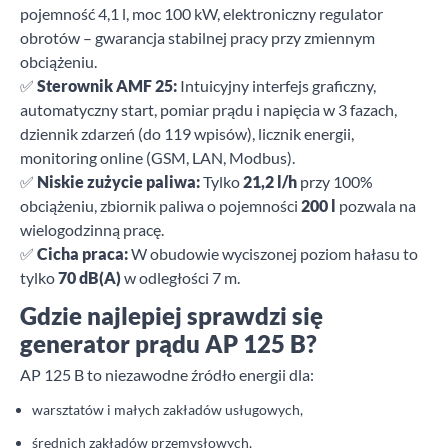
pojemność 4,1 l, moc 100 kW, elektroniczny regulator
obrotów – gwarancja stabilnej pracy przy zmiennym
obciążeniu.
✅
Sterownik AMF 25:
Intuicyjny interfejs graficzny,
automatyczny start, pomiar prądu i napięcia w 3 fazach,
dziennik zdarzeń (do 119 wpisów), licznik energii,
monitoring online (GSM, LAN, Modbus).
✅
Niskie zużycie paliwa:
Tylko
21,2 l/h
przy 100%
obciążeniu, zbiornik paliwa o pojemności
200 l
pozwala na
wielogodzinną pracę.
✅
Cicha praca:
W obudowie wyciszonej poziom hałasu to
tylko
70 dB(A)
w odległości 7 m.
Gdzie najlepiej sprawdzi się
generator prądu AP 125 B?
AP 125 B to niezawodne źródło energii dla:
warsztatów i małych zakładów usługowych,
średnich zakładów przemysłowych,