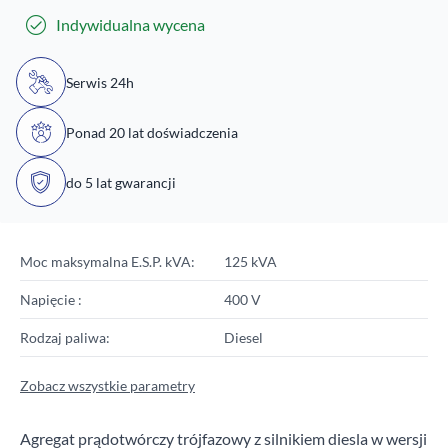
Indywidualna wycena
Serwis 24h
Ponad 20 lat doświadczenia
do 5 lat gwarancji
Moc maksymalna E.S.P. kVA:
125 kVA
Napięcie :
400 V
Rodzaj paliwa:
Diesel
Zobacz wszystkie parametry
Agregat prądotwórczy trójfazowy z silnikiem diesla w wersji