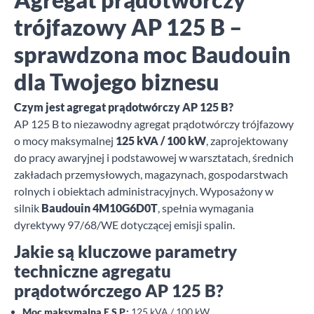
trójfazowy AP 125 B –
sprawdzona moc Baudouin
dla Twojego biznesu
Czym jest agregat prądotwórczy AP 125 B?
AP 125 B to niezawodny agregat prądotwórczy trójfazowy
o mocy maksymalnej
125 kVA / 100 kW
, zaprojektowany
do pracy awaryjnej i podstawowej w warsztatach, średnich
zakładach przemysłowych, magazynach, gospodarstwach
rolnych i obiektach administracyjnych. Wyposażony w
silnik
Baudouin 4M10G6D0T
, spełnia wymagania
dyrektywy 97/68/WE dotyczącej emisji spalin.
Jakie są kluczowe parametry
techniczne agregatu
prądotwórczego AP 125 B?
Moc maksymalna E.S.P.:
125 kVA / 100 kW