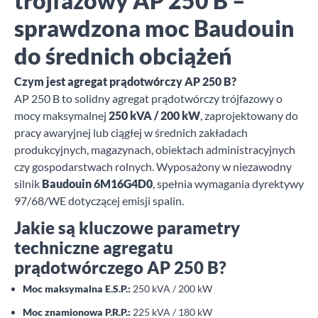
trójfazowy AP 250 B –
sprawdzona moc Baudouin
do średnich obciążeń
Czym jest agregat prądotwórczy AP 250 B?
AP 250 B to solidny agregat prądotwórczy trójfazowy o
mocy maksymalnej
250 kVA / 200 kW
, zaprojektowany do
pracy awaryjnej lub ciągłej w średnich zakładach
produkcyjnych, magazynach, obiektach administracyjnych
czy gospodarstwach rolnych. Wyposażony w niezawodny
silnik
Baudouin 6M16G4D0
, spełnia wymagania dyrektywy
97/68/WE dotyczącej emisji spalin.
Jakie są kluczowe parametry
techniczne agregatu
prądotwórczego AP 250 B?
Moc maksymalna E.S.P.:
250 kVA / 200 kW
Moc znamionowa P.R.P.:
225 kVA / 180 kW