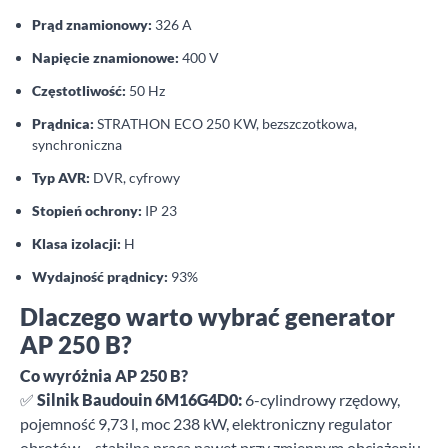
Prąd znamionowy:
326 A
Napięcie znamionowe:
400 V
Częstotliwość:
50 Hz
Prądnica:
STRATHON ECO 250 KW, bezszczotkowa,
synchroniczna
Typ AVR:
DVR, cyfrowy
Stopień ochrony:
IP 23
Klasa izolacji:
H
Wydajność prądnicy:
93%
Dlaczego warto wybrać generator
AP 250 B?
Co wyróżnia AP 250 B?
✅
Silnik Baudouin 6M16G4D0:
6-cylindrowy rzędowy,
pojemność 9,73 l, moc 238 kW, elektroniczny regulator
obrotów – stabilna praca nawet przy zmiennym obciążeniu.