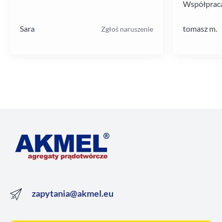
Współpraca
poziomie.
Sara
tomasz m.
Zgłoś naruszenie
zapytania@akmel.eu