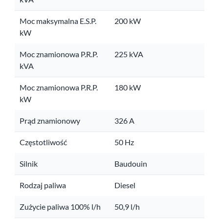
Moc maksymalna E.S.P.
200 kW
kW
Moc znamionowa P.R.P.
225 kVA
kVA
Moc znamionowa P.R.P.
180 kW
kW
Prąd znamionowy
326 A
Częstotliwość
50 Hz
Silnik
Baudouin
Rodzaj paliwa
Diesel
Zużycie paliwa 100% l/h
50,9 l/h