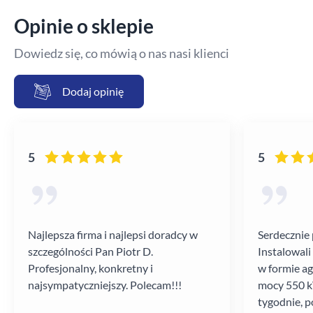
Opinie o sklepie
Dowiedz się, co mówią o nas nasi klienci
Dodaj opinię
5
5
Najlepsza firma i najlepsi doradcy w
Serdecznie 
szczególności Pan Piotr D.
Instalowali
Profesjonalny, konkretny i
w formie a
najsympatyczniejszy. Polecam!!!
mocy 550 kV
tygodnie, p