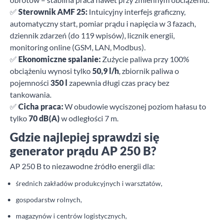
✅
Sterownik AMF 25:
Intuicyjny interfejs graficzny,
automatyczny start, pomiar prądu i napięcia w 3 fazach,
dziennik zdarzeń (do 119 wpisów), licznik energii,
monitoring online (GSM, LAN, Modbus).
✅
Ekonomiczne spalanie:
Zużycie paliwa przy 100%
obciążeniu wynosi tylko
50,9 l/h
, zbiornik paliwa o
pojemności
350 l
zapewnia długi czas pracy bez
tankowania.
✅
Cicha praca:
W obudowie wyciszonej poziom hałasu to
tylko
70 dB(A)
w odległości 7 m.
Gdzie najlepiej sprawdzi się
generator prądu AP 250 B?
AP 250 B to niezawodne źródło energii dla:
średnich zakładów produkcyjnych i warsztatów,
gospodarstw rolnych,
magazynów i centrów logistycznych,