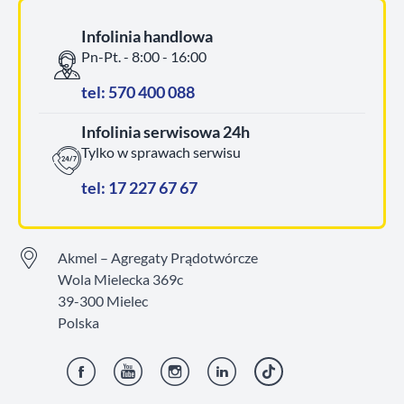
Infolinia handlowa
Pn-Pt. - 8:00 - 16:00
tel: 570 400 088
Infolinia serwisowa 24h
Tylko w sprawach serwisu
tel: 17 227 67 67
Akmel – Agregaty Prądotwórcze
Wola Mielecka 369c
39-300 Mielec
Polska
Facebook
YouTube
Instagram
LinkedIn
TikTok