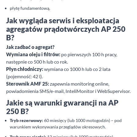
płytę fundamentową.
Jak wygląda serwis i eksploatacja
agregatów prądotwórczych AP 250
B?
Jak zadbać o agregat?
Wymiana oleju i filtrów:
po pierwszych 100 h pracy,
następnie co 500 h lub co rok.
Płyn chłodniczy:
wymiana co 1000 h lub co 2 lata
(pojemność: 42 l).
Sterownik AMF 25:
zapewnia monitoring online,
powiadomienia SMS/e-mail, InteliMonitor i WebSupervisor.
Jakie są warunki gwarancji na AP
250 B?
Tryb rezerwowy:
60 miesięcy (lub 1000 motogodzin) – pod
warunkiem wykonywania przeglądów okresowych.
Tryb pracy ciągłej:
12 miesięcy (lub 1000 motogodzin).