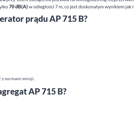
ylko
70 dB(A)
w odległości 7 m, co jest doskonałym wynikiem jak 
nerator prądu AP 715 B?
 z normami emisji.
agregat AP 715 B?