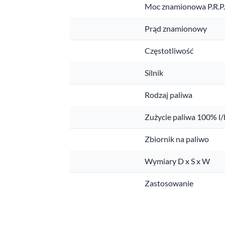
Moc znamionowa P.R.P
Prąd znamionowy
Częstotliwość
Silnik
Rodzaj paliwa
Zużycie paliwa 100% l/
Zbiornik na paliwo
Wymiary D x S x W
Zastosowanie