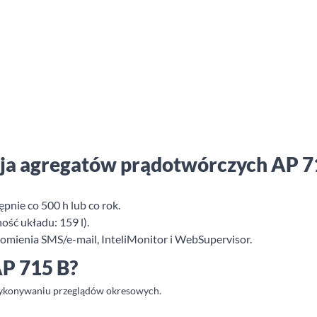
acja agregatów prądotwórczych AP 7
pnie co 500 h lub co rok.
ość układu: 159 l).
omienia SMS/e-mail, InteliMonitor i WebSupervisor.
AP 715 B?
wykonywaniu przeglądów okresowych.