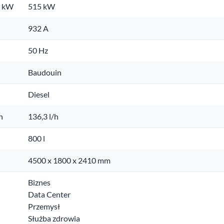
. kW
515 kW
932 A
50 Hz
Baudouin
Diesel
h
136,3 l/h
800 l
4500 x 1800 x 2410 mm
Biznes
Data Center
Przemysł
Służba zdrowia