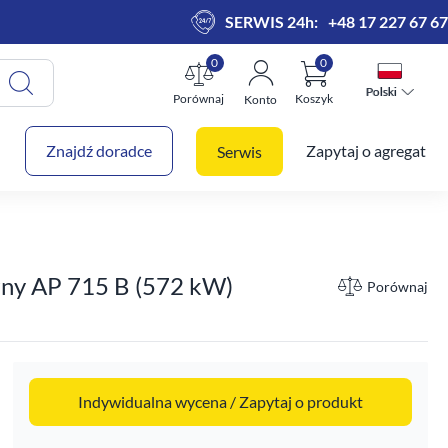
SERWIS 24h:
+48 17 227 67 67
0
0
Polski
Polski
Porównaj
Koszyk
Konto
 koszyk
Znajdź doradce
Zapytaj o agregat
Serwis
rny AP 715 B (572 kW)
Porównaj
Indywidualna wycena / Zapytaj o produkt