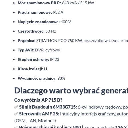
Moc znamionowa P.R.P.:
643 kVA / 515 kW
Prąd znamionowy:
932 A
Napięcie znamionowe:
400 V
Częstotliwość:
50 Hz
Prądnica:
STRATHON ECO 750 KW, bezszczotkowa, synchron
Typ AVR:
DVR, cyfrowy
Stopień ochrony:
IP 23
Klasa izolacji:
H
Wydajność prądnicy:
93%
Dlaczego warto wybrać genera
Co wyróżnia AP 715 B?
✅
Silnik Baudouin 6M33G715:
6-cylindrowy rzędowy, poj
✅
Sterownik AMF 25:
Intuicyjny interfejs graficzny, auto
(GSM, LAN, Modbus).
✅
Pojemny zbiornik paliwa:
800 l
, co przy zużyciu
136,3 