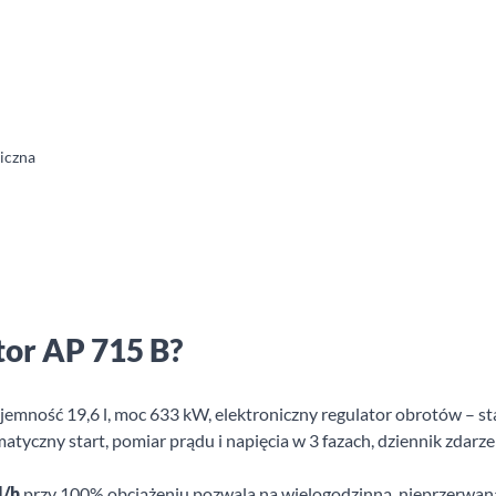
iczna
tor AP 715 B?
emność 19,6 l, moc 633 kW, elektroniczny regulator obrotów – st
matyczny start, pomiar prądu i napięcia w 3 fazach, dziennik zdarze
l/h
przy 100% obciążeniu pozwala na wielogodzinną, nieprzerwaną