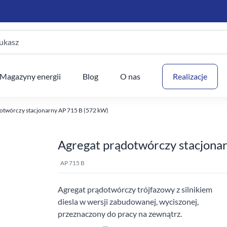
ukasz
Twój
Magazyny energii
Blog
O nas
Realizacje
otwórczy stacjonarny AP 715 B (572 kW)
Agregat prądotwórczy stacjona
AP 715 B
Agregat prądotwórczy trójfazowy z silnikiem
diesla w wersji zabudowanej, wyciszonej,
przeznaczony do pracy na zewnątrz.