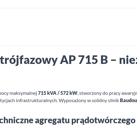
trójfazowy AP 715 B – ni
 mocy maksymalnej
715 kVA / 572 kW
, stworzony do pracy awary
stycjach infrastrukturalnych. Wyposażony w solidny silnik
Baudou
echniczne agregatu prądotwórczego