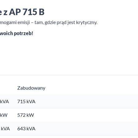
 z AP 715 B
ogami emisji – tam, gdzie prąd jest krytyczny.
Twoich potrzeb!
Zabudowany
 kVA
715 kVA
. kW
572 kW
. kVA
643 kVA