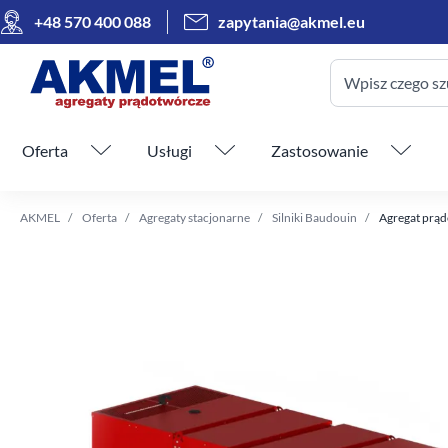
+48 570 400 088
zapytania@akmel.eu
Wpisz czego sz
Pomiń menu
Oferta
Usługi
Zastosowanie
AKMEL
Oferta
Agregaty stacjonarne
Silniki Baudouin
Agregat prąd