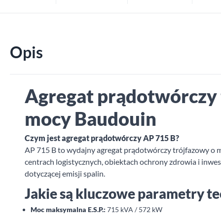
Opis
Agregat prądotwórczy 
mocy Baudouin
Czym jest agregat prądotwórczy AP 715 B?
AP 715 B to wydajny agregat prądotwórczy trójfazowy o
centrach logistycznych, obiektach ochrony zdrowia i inwe
dotyczącej emisji spalin.
Jakie są kluczowe parametry t
Moc maksymalna E.S.P.:
715 kVA / 572 kW