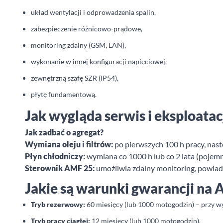
układ wentylacji i odprowadzenia spalin,
zabezpieczenie różnicowo-prądowe,
monitoring zdalny (GSM, LAN),
wykonanie w innej konfiguracji napięciowej,
zewnętrzną szafę SZR (IP54),
płytę fundamentową.
Jak wygląda serwis i eksploat
Jak zadbać o agregat?
Wymiana oleju i filtrów:
po pierwszych 100 h pracy, nastę
Płyn chłodniczy:
wymiana co 1000 h lub co 2 lata (pojemn
Sterownik AMF 25:
umożliwia zdalny monitoring, powiad
Jakie są warunki gwarancji na 
Tryb rezerwowy:
60 miesięcy (lub 1000 motogodzin) – przy 
Tryb pracy ciągłej:
12 miesięcy (lub 1000 motogodzin).