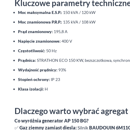
Kluczowe parametry techniczne
Moc maksymalna E.S.P.:
150 kVA / 120 kW
Moc znamionowa P.R.P.:
135 kVA / 108 kW
Prąd znamionowy:
195,8 A
Napięcie znamionowe:
400 V
Częstotliwość:
50 Hz
Prądnica:
STRATHON ECO 150 KW, bezszczotkowa, synchron
Wydajność prądnicy:
93%
Stopień ochrony:
IP 23
Klasa izolacji:
H
Dlaczego warto wybrać agregat
Co wyróżnia generator AP 150 BG?
✅
Gaz ziemny zamiast diesla:
Silnik
BAUDOUIN 6M11