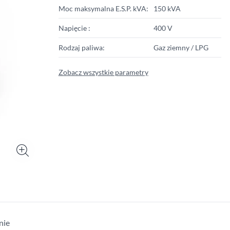
Moc maksymalna E.S.P. kVA:
150 kVA
Napięcie :
400 V
Rodzaj paliwa:
Gaz ziemny / LPG
Zobacz wszystkie parametry
nie