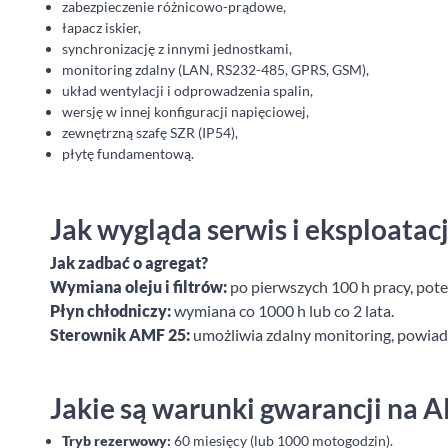
zabezpieczenie różnicowo-prądowe,
łapacz iskier,
synchronizację z innymi jednostkami,
monitoring zdalny (LAN, RS232-485, GPRS, GSM),
układ wentylacji i odprowadzenia spalin,
wersję w innej konfiguracji napięciowej,
zewnętrzną szafę SZR (IP54),
płytę fundamentową.
Jak wygląda serwis i eksploata
Jak zadbać o agregat?
Wymiana oleju i filtrów:
po pierwszych 100 h pracy, pote
Płyn chłodniczy:
wymiana co 1000 h lub co 2 lata.
Sterownik AMF 25:
umożliwia zdalny monitoring, powiado
Jakie są warunki gwarancji na 
Tryb rezerwowy:
60 miesięcy (lub 1000 motogodzin).