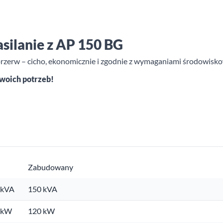
asilanie z AP 150 BG
 przerw – cicho, ekonomicznie i zgodnie z wymaganiami środowisk
Twoich potrzeb!
Zabudowany
 kVA
150 kVA
. kW
120 kW