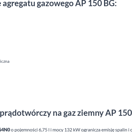
 agregatu gazowego AP 150 BG:
iczna
 prądotwórczy na gaz ziemny AP 15
G4N0
o pojemności 6,75 l i mocy 132 kW ogranicza emisję spalin i 