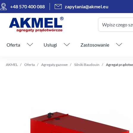
+48 570 400 088
zapytania@akmel.eu
Wpisz czego sz
Pomiń menu
Oferta
Usługi
Zastosowanie
AKMEL
Oferta
Agregaty gazowe
Silniki Baudouin
Agregat prądotw