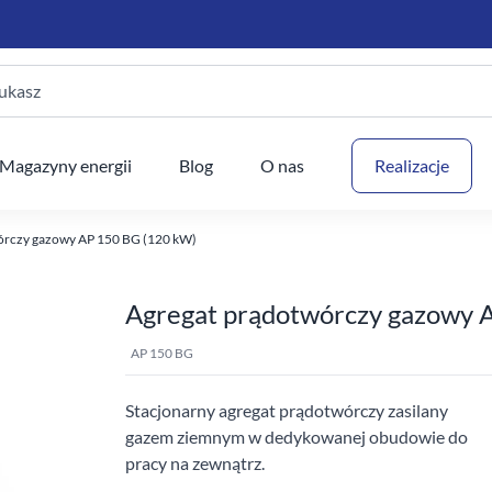
ukasz
Twój
Magazyny energii
Blog
O nas
Realizacje
órczy gazowy AP 150 BG (120 kW)
Agregat prądotwórczy gazowy 
AP 150 BG
Stacjonarny agregat prądotwórczy zasilany
gazem ziemnym w dedykowanej obudowie do
pracy na zewnątrz.