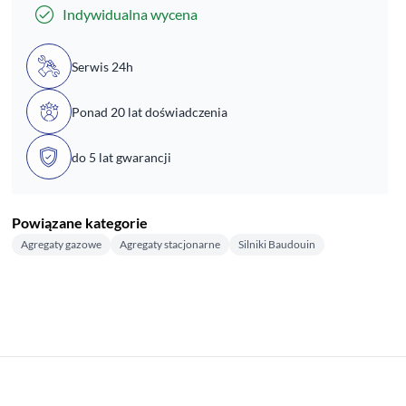
Indywidualna wycena
Serwis 24h
Ponad 20 lat doświadczenia
do 5 lat gwarancji
Powiązane kategorie
Agregaty gazowe
Agregaty stacjonarne
Silniki Baudouin