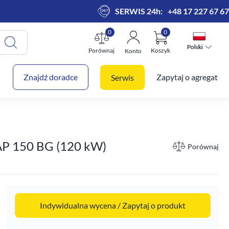
SERWIS 24h:
+48 17 227 67 67
0
0
Polski
Polski
Porównaj
Koszyk
Konto
 koszyk
Znajdź doradce
Zapytaj o agregat
Serwis
AP 150 BG (120 kW)
Porównaj
Indywidualna wycena / Zapytaj o produkt