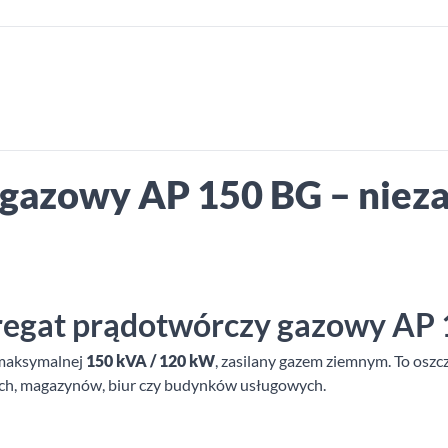
 gazowy AP 150 BG – niez
gregat prądotwórczy gazowy AP
 maksymalnej
150 kVA / 120 kW
, zasilany gazem ziemnym. To oszc
wych, magazynów, biur czy budynków usługowych.