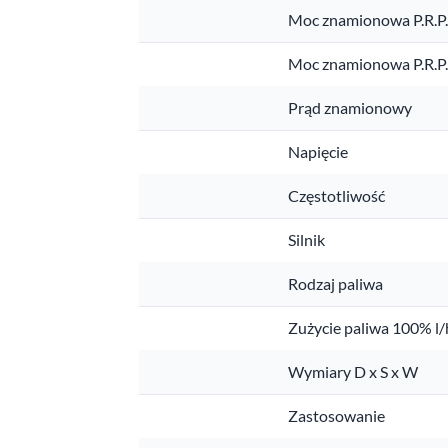
Moc znamionowa P.R.P
Moc znamionowa P.R.P
Prąd znamionowy
Napięcie
Częstotliwość
Silnik
Rodzaj paliwa
Zużycie paliwa 100% l/
Wymiary D x S x W
Zastosowanie