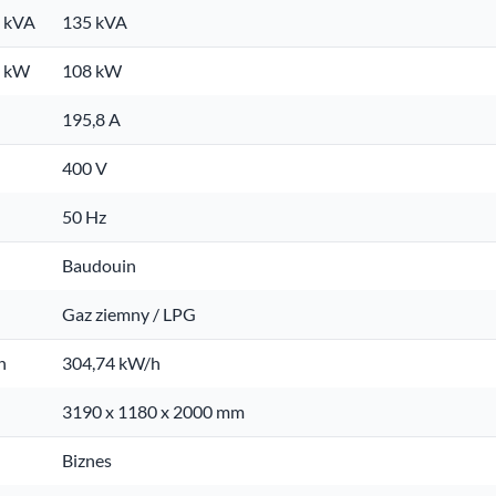
. kVA
135 kVA
. kW
108 kW
195,8 A
400 V
50 Hz
Baudouin
Gaz ziemny / LPG
h
304,74 kW/h
3190 x 1180 x 2000 mm
Biznes