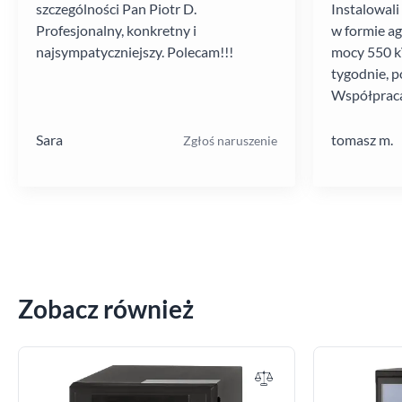
szczególności Pan Piotr D.
Instalowali
Profesjonalny, konkretny i
w formie a
najsympatyczniejszy. Polecam!!!
mocy 550 kV
tygodnie, p
Współpraca
poziomie.
Sara
tomasz m.
Zgłoś naruszenie
Zobacz również