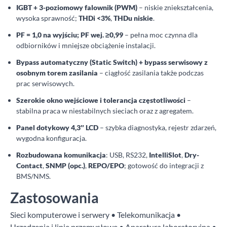
IGBT + 3-poziomowy falownik (PWM)
– niskie zniekształcenia,
wysoka sprawność;
THDi <3%
,
THDu niskie
.
PF = 1,0 na wyjściu; PF wej. ≥0,99
– pełna moc czynna dla
odbiorników i mniejsze obciążenie instalacji.
Bypass automatyczny (Static Switch) + bypass serwisowy z
osobnym torem zasilania
– ciągłość zasilania także podczas
prac serwisowych.
Szerokie okno wejściowe i tolerancja częstotliwości
–
stabilna praca w niestabilnych sieciach oraz z agregatem.
Panel dotykowy 4,3″ LCD
– szybka diagnostyka, rejestr zdarzeń,
wygodna konfiguracja.
Rozbudowana komunikacja
: USB, RS232,
IntelliSlot
,
Dry-
Contact
,
SNMP (opc.)
,
REPO/EPO
; gotowość do integracji z
BMS/NMS.
Zastosowania
Sieci komputerowe i serwery • Telekomunikacja •
Urządzenia i linie przemysłowe • Aparatura laboratoryjna •