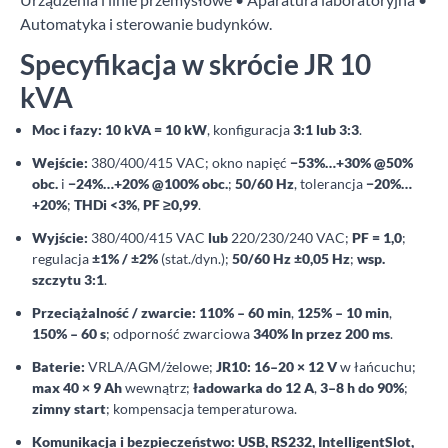
Automatyka i sterowanie budynków.
Specyfikacja w skrócie JR 10
kVA
Moc i fazy:
10 kVA = 10 kW
, konfiguracja
3:1 lub 3:3
.
Wejście:
380/400/415 VAC; okno napięć
−53%…+30% @50%
obc.
i
−24%…+20% @100% obc.
;
50/60 Hz
, tolerancja
−20%…
+20%
;
THDi <3%
,
PF ≥0,99
.
Wyjście:
380/400/415 VAC
lub
220/230/240 VAC;
PF = 1,0
;
regulacja
±1% / ±2%
(stat./dyn.);
50/60 Hz ±0,05 Hz
;
wsp.
szczytu 3:1
.
Przeciążalność / zwarcie:
110% – 60 min
,
125% – 10 min
,
150% – 60 s
; odporność zwarciowa
340% In przez 200 ms
.
Baterie:
VRLA/AGM/żelowe;
JR10: 16–20 × 12 V
w łańcuchu;
max 40 × 9 Ah
wewnątrz;
ładowarka do 12 A
,
3–8 h do 90%
;
zimny start
; kompensacja temperaturowa.
Komunikacja i bezpieczeństwo:
USB, RS232, IntelligentSlot,