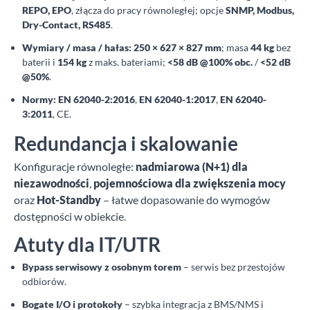
REPO, EPO
, złącza do pracy równoległej; opcje
SNMP, Modbus,
Dry-Contact, RS485
.
Wymiary / masa / hałas:
250 × 627 × 827 mm
; masa
44 kg
bez
baterii i
154 kg
z maks. bateriami;
<58 dB @100% obc.
/
<52 dB
@50%
.
Normy:
EN 62040-2:2016
,
EN 62040-1:2017
,
EN 62040-
3:2011
, CE.
Redundancja i skalowanie
Konfiguracje równoległe:
nadmiarowa (N+1) dla
niezawodności
,
pojemnościowa dla zwiększenia mocy
oraz
Hot-Standby
– łatwe dopasowanie do wymogów
dostępności w obiekcie.
Atuty dla IT/UTR
Bypass serwisowy z osobnym torem
– serwis bez przestojów
odbiorów.
Bogate I/O i protokoły
– szybka integracja z BMS/NMS i