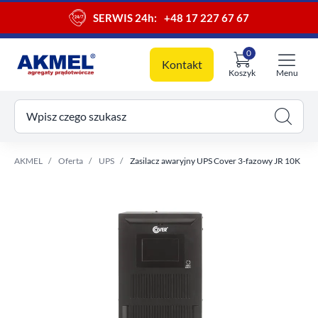
SERWIS 24h:
+48 17 227 67 67
0
Kontakt
Koszyk
Menu
ój koszyk
Wpisz czego szukasz
AKMEL
Oferta
UPS
Zasilacz awaryjny UPS Cover 3-fazowy JR 10K