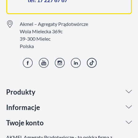
tel: 17 227 67 67
Akmel – Agregaty Prądotwórcze
Wola Mielecka 369c
39-300 Mielec
Polska
Facebook
YouTube
Instagram
LinkedIn
TikTok
Produkty
Informacje
Twoje konto
AKMEL Agregaty Prądotwórcze - to polska firma z