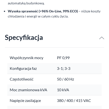
automatyką budynkową.
Wysoka sprawność (>96% On-Line, 99% ECO)
– niższe koszty
chłodzenia i energii w całym cyklu życia.
Specyfikacja
Współczynnik mocy
PF 0,99
Konfiguracja faz
3-1; 3-3
Częstotliwość
50 / 60 Hz
Moc znamionowa kVA
10 kVA
Napięcie zasilające
380 / 400 / 415 VAC