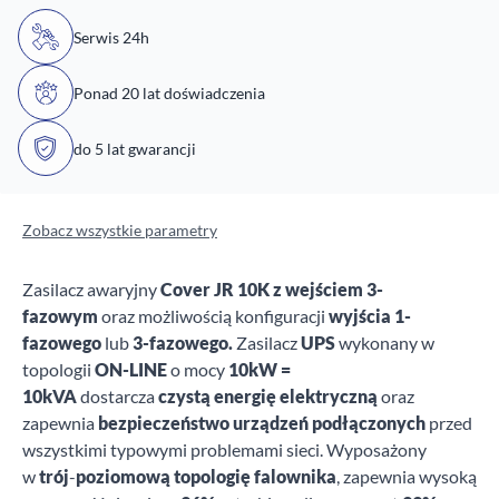
Serwis 24h
Ponad 20 lat doświadczenia
do 5 lat gwarancji
Zobacz wszystkie parametry
Zasilacz awaryjny
Cover JR 10K z wejściem 3-
fazowym
oraz możliwością konfiguracji
wyjścia 1-
fazowego
lub
3-fazowego.
Zasilacz
UPS
wykonany w
topologii
ON-LINE
o mocy
10kW =
10kVA
dostarcza
czystą energię elektryczną
oraz
zapewnia
bezpieczeństwo urządzeń
podłączonych
przed
wszystkimi typowymi problemami sieci. Wyposażony
w
trój
-
poziomową
topologię
falownika
, zapewnia wysoką