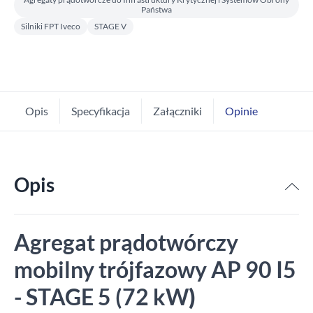
Państwa
Silniki FPT Iveco
STAGE V
Opis
Specyfikacja
Załączniki
Opinie
Opis
Agregat prądotwórczy
mobilny trójfazowy AP 90 I5
- STAGE 5 (72 kW
)