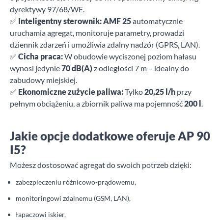
dyrektywy 97/68/WE.
✅
Inteligentny sterownik:
AMF 25
automatycznie
uruchamia agregat, monitoruje parametry, prowadzi
dziennik zdarzeń i umożliwia zdalny nadzór (GPRS, LAN).
✅
Cicha praca:
W obudowie wyciszonej poziom hałasu
wynosi jedynie
70 dB(A)
z odległości 7 m – idealny do
zabudowy miejskiej.
✅
Ekonomiczne zużycie paliwa:
Tylko
20,25 l/h
przy
pełnym obciążeniu, a zbiornik paliwa ma pojemność
200 l
.
Jakie opcje dodatkowe oferuje AP 90
I5?
Możesz dostosować agregat do swoich potrzeb dzięki:
zabezpieczeniu różnicowo-prądowemu,
monitoringowi zdalnemu (GSM, LAN),
łapaczowi iskier,