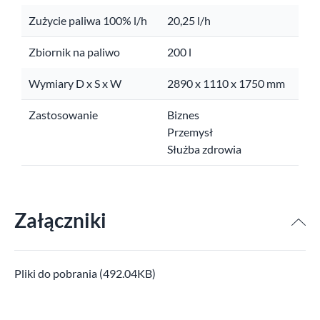
Zużycie paliwa 100% l/h
20,25 l/h
Zbiornik na paliwo
200 l
Wymiary D x S x W
2890 x 1110 x 1750 mm
Zastosowanie
Biznes
Przemysł
Służba zdrowia
Załączniki
Pliki do pobrania (492.04KB)