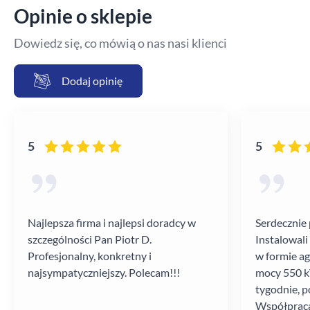
Opinie o sklepie
Dowiedz się, co mówią o nas nasi klienci
Dodaj opinię
5
5
Najlepsza firma i najlepsi doradcy w
Serdecznie 
szczególności Pan Piotr D.
Instalowali
Profesjonalny, konkretny i
w formie a
najsympatyczniejszy. Polecam!!!
mocy 550 kV
tygodnie, p
Współpraca