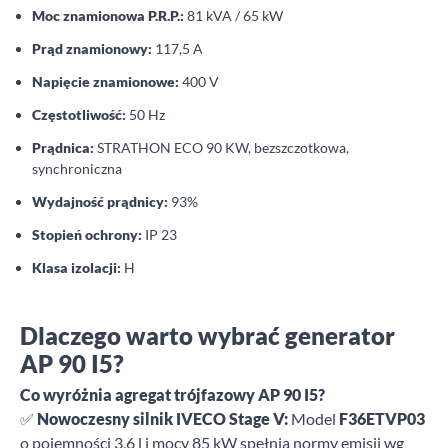
Moc znamionowa P.R.P.:
81 kVA / 65 kW
Prąd znamionowy:
117,5 A
Napięcie znamionowe:
400 V
Częstotliwość:
50 Hz
Prądnica:
STRATHON ECO 90 KW, bezszczotkowa,
synchroniczna
Wydajność prądnicy:
93%
Stopień ochrony:
IP 23
Klasa izolacji:
H
Dlaczego warto wybrać generator
AP 90 I5?
Co wyróżnia agregat trójfazowy AP 90 I5?
✅
Nowoczesny silnik IVECO Stage V:
Model
F36ETVP03
o pojemności 3,6 l i mocy 85 kW spełnia normy emisji wg