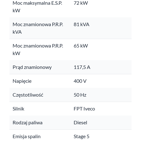
Moc maksymalna E.S.P.
72 kW
kW
Moc znamionowa P.R.P.
81 kVA
kVA
Moc znamionowa P.R.P.
65 kW
kW
Prąd znamionowy
117,5 A
Napięcie
400 V
Częstotliwość
50 Hz
Silnik
FPT Iveco
Rodzaj paliwa
Diesel
Emisja spalin
Stage 5