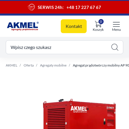
SERWIS 24h:
+48 17 227 67 67
0
Kontakt
Koszyk
Menu
ój koszyk
Wpisz czego szukasz
AKMEL
Oferta
Agregaty mobilne
Agregat prądotwórczy mobilny AP 90 