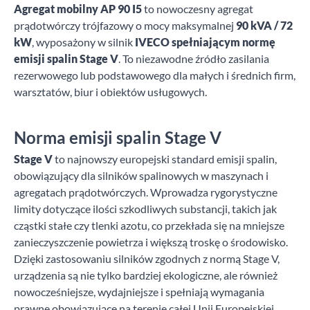
Agregat mobilny AP 90 I5
to nowoczesny agregat
prądotwórczy trójfazowy o mocy maksymalnej
90 kVA / 72
kW
, wyposażony w silnik
IVECO
spełniającym normę
emisji spalin Stage V
. To niezawodne źródło zasilania
rezerwowego lub podstawowego dla małych i średnich firm,
warsztatów, biur i obiektów usługowych.
Norma emisji spalin Stage V
Stage V
to najnowszy europejski standard emisji spalin,
obowiązujący dla silników spalinowych w maszynach i
agregatach prądotwórczych. Wprowadza rygorystyczne
limity dotyczące ilości szkodliwych substancji, takich jak
cząstki stałe czy tlenki azotu, co przekłada się na mniejsze
zanieczyszczenie powietrza i większą troskę o środowisko.
Dzięki zastosowaniu silników zgodnych z normą Stage V,
urządzenia są nie tylko bardziej ekologiczne, ale również
nowocześniejsze, wydajniejsze i spełniają wymagania
prawne obowiązujące na terenie całej Unii Europejskiej.