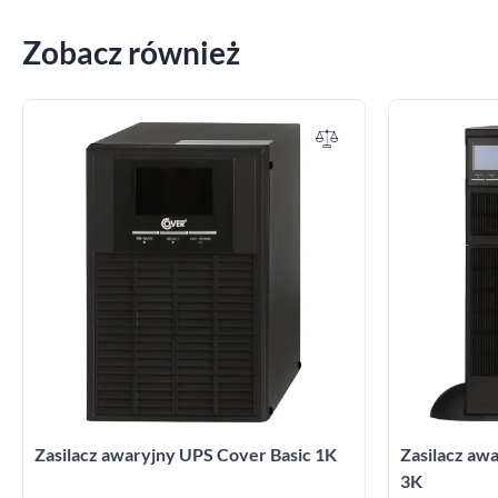
Zobacz również
Zasilacz awaryjny UPS Cover Basic 1K
Zasilacz a
3K