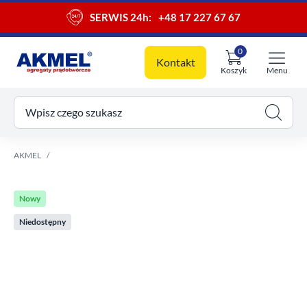
SERWIS 24h:
+48 17 227 67 67
0
Kontakt
Koszyk
Menu
ój koszyk
Wpisz czego szukasz
AKMEL
Nowy
Niedostępny