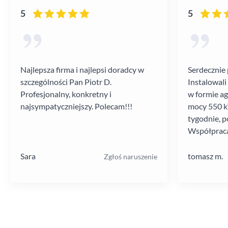
5
5
Najlepsza firma i najlepsi doradcy w
Serdecznie 
szczególności Pan Piotr D.
Instalowali
Profesjonalny, konkretny i
w formie a
najsympatyczniejszy. Polecam!!!
mocy 550 kV
tygodnie, p
Współpraca
poziomie.
Sara
tomasz m.
Zgłoś naruszenie