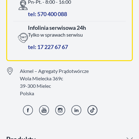
Pn-Pt. - 8:00 - 16:00
tel: 570 400 088
Infolinia serwisowa 24h
Tylko w sprawach serwisu
tel: 17 227 67 67
Akmel – Agregaty Prądotwórcze
Wola Mielecka 369c
39-300 Mielec
Polska
Facebook
YouTube
Instagram
LinkedIn
TikTok