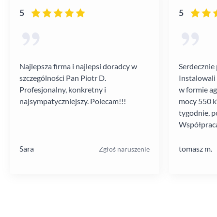
5
5
Najlepsza firma i najlepsi doradcy w
Serdecznie 
szczególności Pan Piotr D.
Instalowali
Profesjonalny, konkretny i
w formie a
najsympatyczniejszy. Polecam!!!
mocy 550 kV
tygodnie, p
Współpraca
poziomie.
Sara
tomasz m.
Zgłoś naruszenie