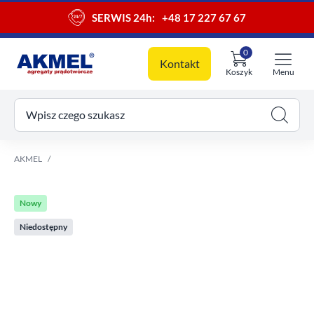
SERWIS 24h:
+48 17 227 67 67
0
Kontakt
Koszyk
Menu
ój koszyk
Wpisz czego szukasz
AKMEL
Nowy
Niedostępny