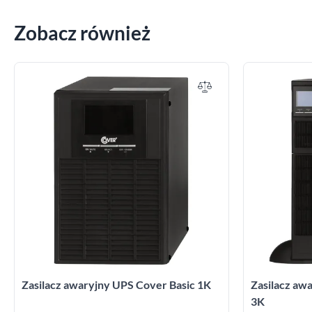
Zobacz również
Zasilacz awaryjny UPS Cover Basic 1K
Zasilacz a
3K