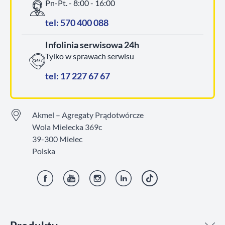
Pn-Pt. - 8:00 - 16:00
tel: 570 400 088
Infolinia serwisowa 24h
Tylko w sprawach serwisu
tel: 17 227 67 67
Akmel – Agregaty Prądotwórcze
Wola Mielecka 369c
39-300 Mielec
Polska
Facebook
YouTube
Instagram
LinkedIn
TikTok