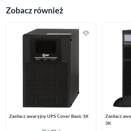
Zobacz również
Zasilacz awaryjny UPS Cover Basic 1K
Zasilacz a
3K