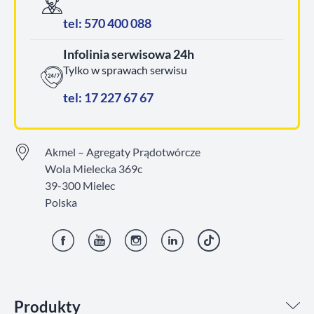
tel: 570 400 088
Infolinia serwisowa 24h
Tylko w sprawach serwisu
tel: 17 227 67 67
Akmel – Agregaty Prądotwórcze
Wola Mielecka 369c
39-300 Mielec
Polska
Facebook
YouTube
Instagram
LinkedIn
TikTok
Produkty