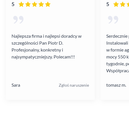
5
5
Najlepsza firma i najlepsi doradcy w
Serdecznie 
szczególności Pan Piotr D.
Instalowali
Profesjonalny, konkretny i
w formie a
najsympatyczniejszy. Polecam!!!
mocy 550 kV
tygodnie, p
Współpraca
poziomie.
Sara
tomasz m.
Zgłoś naruszenie