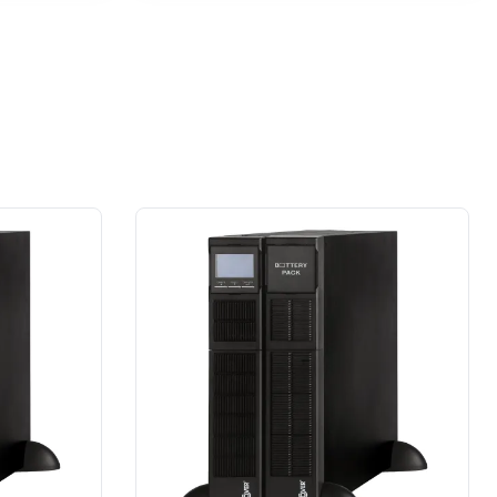
przypadku prace wykonane na rzecz
dużej firmy z sektora przemysłu
spożywczego.