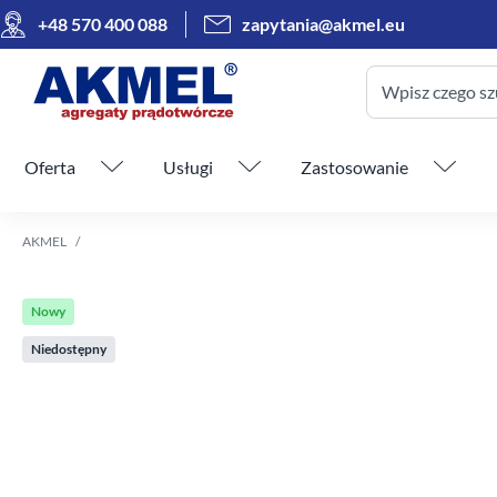
+48 570 400 088
zapytania@akmel.eu
Wpisz czego sz
Pomiń menu
Oferta
Usługi
Zastosowanie
AKMEL
Nowy
Niedostępny