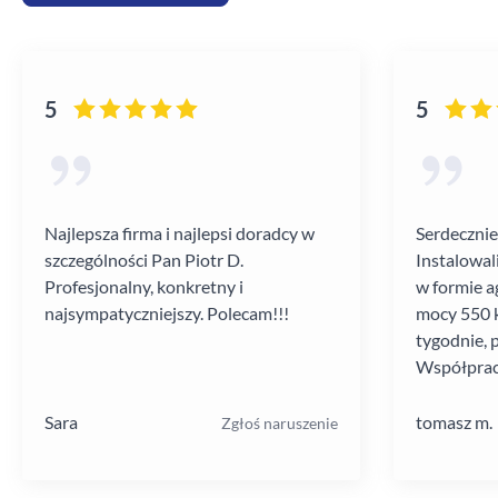
5
5
Najlepsza firma i najlepsi doradcy w
Serdecznie
szczególności Pan Piotr D.
Instalowal
Profesjonalny, konkretny i
w formie a
najsympatyczniejszy. Polecam!!!
mocy 550 k
tygodnie, 
Współprac
poziomie.
Sara
tomasz m.
Zgłoś naruszenie