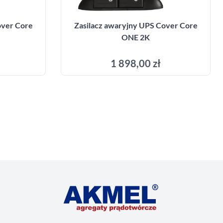
over Core
Zasilacz awaryjny UPS Cover Core
ONE 2K
1 898,00 zł
yka
Dodaj do koszyka