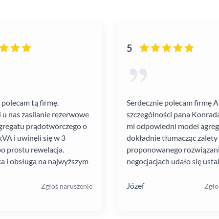
5
 polecam tą firmę.
Serdecznie polecam firmę 
i u nas zasilanie rezerwowe
szczególności pana Konrada
gregatu prądotwórczego o
mi odpowiedni model agre
VA i uwinęli się w 3
dokładnie tłumacząc zalety
po prostu rewelacja.
proponowanego rozwiązania
a i obsługa na najwyższym
negocjacjach udało się ustal
atrakcyjną cenę. Montaż pr
szybko i schludnie. Wysoka
Józef
Zgłoś naruszenie
Zgło
pracowników. Solidna firma