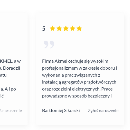
5
AKMEL, a w
Firma Akmel cechuje się wysokim
. Doradził
profesjonalizmem w zakresie doboru i
gatu
wykonania prac związanych z
instalacją agregatów prądotwórczych
. A i po
oraz rozdzielni elektrycznych. Prace
ić
prowadzone w sposób bezpieczny i
zebiegł
zgodny z ustalanym harmonogramem.
 kultura
Jakość i rodzaj stosowanych
Bartłomiej Sikorski
ś naruszenie
Zgłoś naruszenie
.
materiałów i rozwiązań w mojej opinii
na wysokim poziomie. W moim