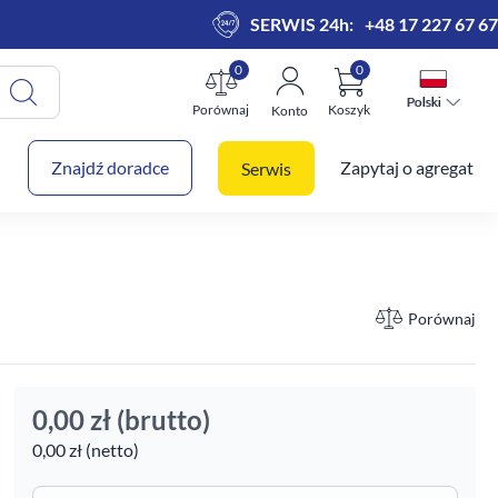
SERWIS 24h:
+48 17 227 67 67
0
0
Polski
Polski
Porównaj
Koszyk
Konto
 koszyk
Znajdź doradce
Zapytaj o agregat
Serwis
Porównaj
0,00 zł
(brutto)
0,00 zł (netto)