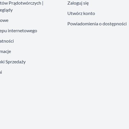
atów Prądotwórczych |
Zaloguj się
eglądy
Utwórz konto
kowe
Powiadomienia o dostępności
lepu internetowego
atności
amacje
ki Sprzedaży
i