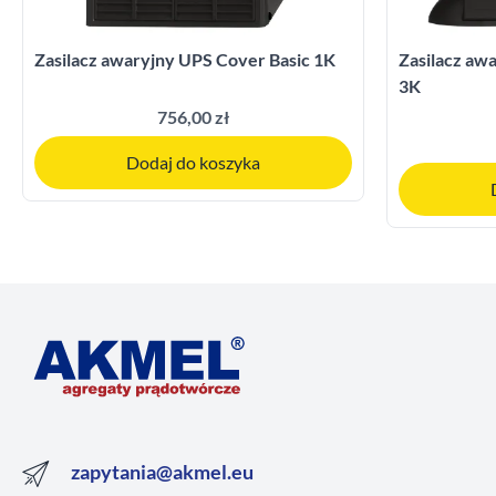
Zasilacz awaryjny UPS Cover Basic 1K
Zasilacz a
3K
756,00 zł
Dodaj do koszyka
zapytania@akmel.eu