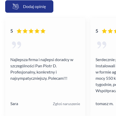
Dodaj opinię
5
5
Najlepsza firma i najlepsi doradcy w
Serdecznie 
szczególności Pan Piotr D.
Instalowali
Profesjonalny, konkretny i
w formie a
najsympatyczniejszy. Polecam!!!
mocy 550 kV
tygodnie, p
Współpraca
poziomie.
Sara
tomasz m.
Zgłoś naruszenie