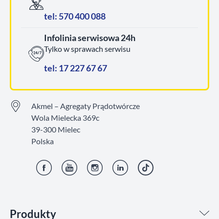
tel: 570 400 088
Infolinia serwisowa 24h
Tylko w sprawach serwisu
tel: 17 227 67 67
Akmel – Agregaty Prądotwórcze
Wola Mielecka 369c
39-300 Mielec
Polska
Facebook
YouTube
Instagram
LinkedIn
TikTok
Produkty