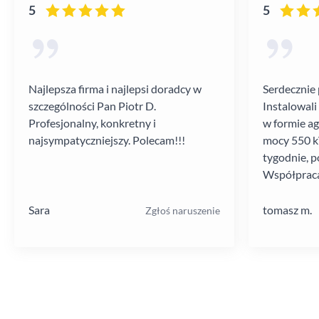
5
5
Najlepsza firma i najlepsi doradcy w
Serdecznie 
szczególności Pan Piotr D.
Instalowali
Profesjonalny, konkretny i
w formie a
najsympatyczniejszy. Polecam!!!
mocy 550 kV
tygodnie, p
Współpraca
poziomie.
Sara
tomasz m.
Zgłoś naruszenie