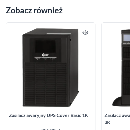
Zobacz również
Zasilacz awaryjny UPS Cover Basic 1K
Zasilacz a
3K