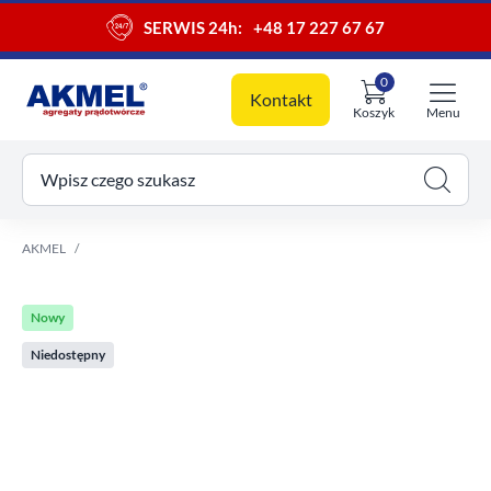
SERWIS 24h:
+48 17 227 67 67
0
Kontakt
Koszyk
Menu
ój koszyk
Wpisz czego szukasz
AKMEL
Nowy
Niedostępny