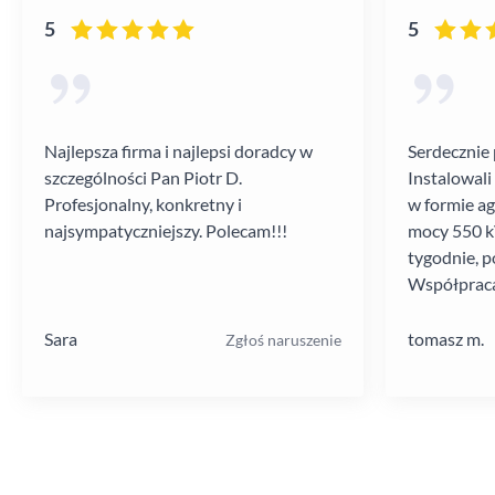
5
5
Najlepsza firma i najlepsi doradcy w
Serdecznie 
szczególności Pan Piotr D.
Instalowali
Profesjonalny, konkretny i
w formie a
najsympatyczniejszy. Polecam!!!
mocy 550 kV
tygodnie, p
Współpraca
poziomie.
Sara
tomasz m.
Zgłoś naruszenie