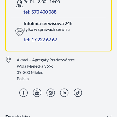
Pn-Pt. - 8:00 - 16:00
tel: 570 400 088
Infolinia serwisowa 24h
Tylko w sprawach serwisu
tel: 17 227 67 67
Akmel – Agregaty Prądotwórcze
Wola Mielecka 369c
39-300 Mielec
Polska
Facebook
YouTube
Instagram
LinkedIn
TikTok