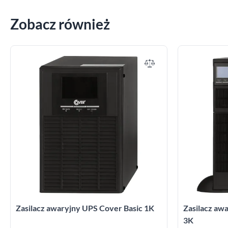
Zobacz również
Zasilacz awaryjny UPS Cover Basic 1K
Zasilacz a
3K