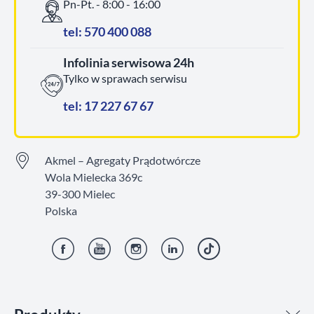
Pn-Pt. - 8:00 - 16:00
tel: 570 400 088
Infolinia serwisowa 24h
Tylko w sprawach serwisu
tel: 17 227 67 67
Akmel – Agregaty Prądotwórcze
Wola Mielecka 369c
39-300 Mielec
Polska
Facebook
YouTube
Instagram
LinkedIn
TikTok