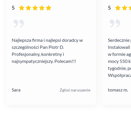
5
5
Najlepsza firma i najlepsi doradcy w
Serdecznie 
szczególności Pan Piotr D.
Instalowali
Profesjonalny, konkretny i
w formie a
najsympatyczniejszy. Polecam!!!
mocy 550 kV
tygodnie, p
Współpraca
poziomie.
Sara
tomasz m.
Zgłoś naruszenie