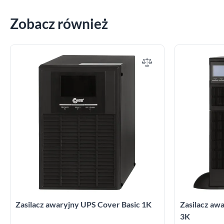
Zobacz również
Zasilacz awaryjny UPS Cover Basic 1K
Zasilacz a
3K