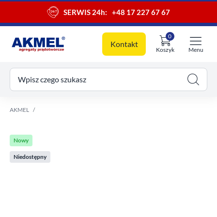
SERWIS 24h:
+48 17 227 67 67
0
Kontakt
Koszyk
Menu
ój koszyk
Wpisz czego szukasz
AKMEL
Nowy
Niedostępny