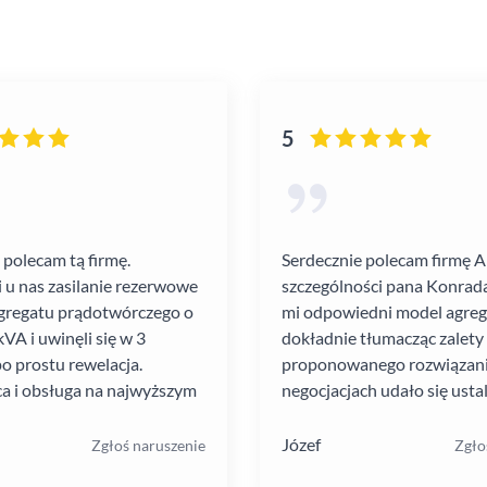
5
 polecam tą firmę.
Serdecznie polecam firmę 
i u nas zasilanie rezerwowe
szczególności pana Konrada
gregatu prądotwórczego o
mi odpowiedni model agre
VA i uwinęli się w 3
dokładnie tłumacząc zalety
po prostu rewelacja.
proponowanego rozwiązania
a i obsługa na najwyższym
negocjacjach udało się ustal
atrakcyjną cenę. Montaż pr
szybko i schludnie. Wysoka
Józef
Zgłoś naruszenie
Zgło
pracowników. Solidna firma