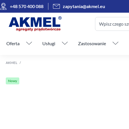
+48 570 400 088
zapytania@akmel.eu
Wpisz czego sz
Pomiń menu
Oferta
Usługi
Zastosowanie
AKMEL
Nowy