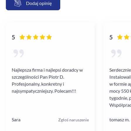
Dodaj opinię
5
5
Najlepsza firma i najlepsi doradcy w
Serdecznie
szczególności Pan Piotr D.
Instalowal
Profesjonalny, konkretny i
w formie a
najsympatyczniejszy. Polecam!!!
mocy 550 k
tygodnie, 
Współprac
poziomie.
Sara
tomasz m.
Zgłoś naruszenie