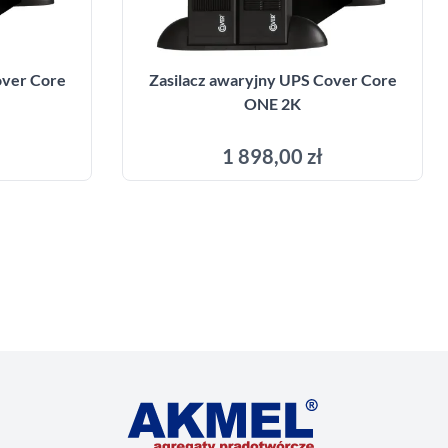
over Core
Zasilacz awaryjny UPS Cover Core
ONE 2K
1 898,00 zł
yka
Dodaj do koszyka