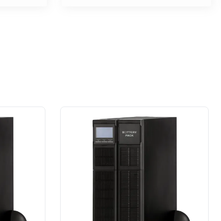
na wysokim poziomie. W moim
przypadku prace wykonane na rzecz
dużej firmy z sektora przemysłu
spożywczego.