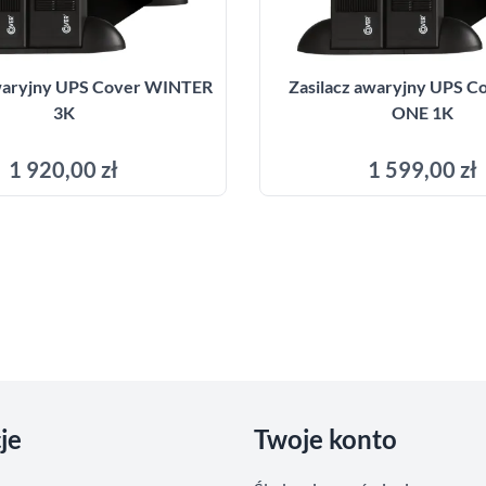
awaryjny UPS Cover WINTER
Zasilacz awaryjny UPS C
3K
ONE 1K
1 920,00 zł
1 599,00 zł
Dodaj do koszyka
Dodaj do kosz
je
Twoje konto