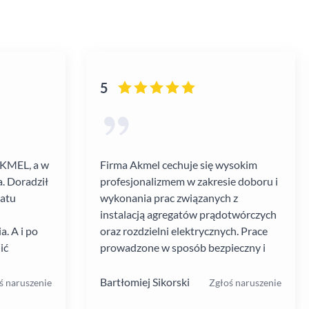
5
AKMEL, a w
Firma Akmel cechuje się wysokim
. Doradził
profesjonalizmem w zakresie doboru i
gatu
wykonania prac związanych z
instalacją agregatów prądotwórczych
. A i po
oraz rozdzielni elektrycznych. Prace
ić
prowadzone w sposób bezpieczny i
zebiegł
zgodny z ustalanym harmonogramem.
 kultura
Jakość i rodzaj stosowanych
Bartłomiej Sikorski
ś naruszenie
Zgłoś naruszenie
.
materiałów i rozwiązań w mojej opinii