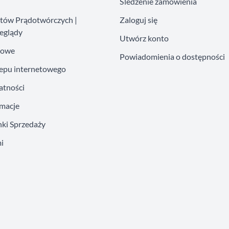
Śledzenie zamówienia
atów Prądotwórczych |
Zaloguj się
eglądy
Utwórz konto
kowe
Powiadomienia o dostępności
lepu internetowego
atności
amacje
ki Sprzedaży
i