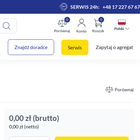
SERWIS 24h:
+48 17 227 67 67
0
0
Polski
Polski
Porównaj
Koszyk
Konto
 koszyk
Znajdź doradce
Zapytaj o agregat
Serwis
Porównaj
0,00 zł
(brutto)
0,00 zł (netto)