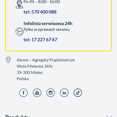
Pn-Pt. - 8:00 - 16:00
tel: 570 400 088
Infolinia serwisowa 24h
Tylko w sprawach serwisu
tel: 17 227 67 67
Akmel – Agregaty Prądotwórcze
Wola Mielecka 369c
39-300 Mielec
Polska
Facebook
YouTube
Instagram
LinkedIn
TikTok