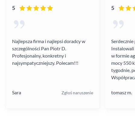
5
5
Najlepsza firma i najlepsi doradcy w
Serdecznie 
szczególności Pan Piotr D.
Instalowali
Profesjonalny, konkretny i
w formie a
najsympatyczniejszy. Polecam!!!
mocy 550 kV
tygodnie, p
Współpraca
poziomie.
Sara
tomasz m.
Zgłoś naruszenie