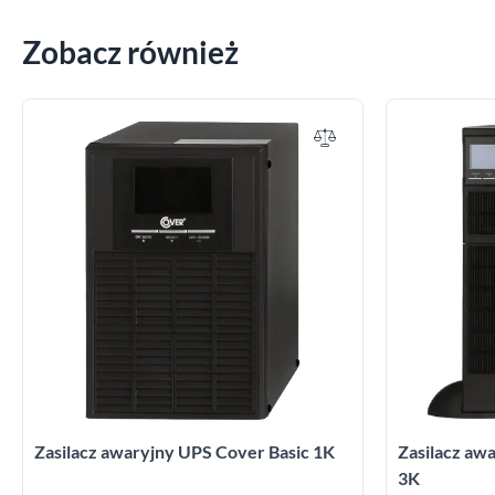
Zobacz również
Zasilacz awaryjny UPS Cover Basic 1K
Zasilacz a
3K