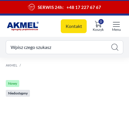
SERWIS 24h:
+48 17 227 67 67
0
Kontakt
Koszyk
Menu
ój koszyk
Wpisz czego szukasz
AKMEL
Nowy
Niedostępny