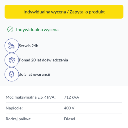
Indywidualna wycena / Zapytaj o produkt
Indywidualna wycena
Serwis 24h
Ponad 20 lat doświadczenia
do 5 lat gwarancji
Moc maksymalna E.S.P. kVA:
712 kVA
Napięcie :
400 V
Rodzaj paliwa:
Diesel