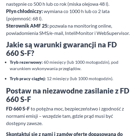
następnie co 500 h lub co rok (miska olejowa 48 l).
Płyn chłodniczy:
wymiana co 1000 h lub co 2 lata
(pojemność: 68 l).
Sterownik AMF 25:
pozwala na monitoring online,
powiadomienia SMS/e-mail, InteliMonitor i WebSupervisor.
Jakie są warunki gwarancji na FD
660 S-F?
Tryb rezerwowy:
60 miesięcy (lub 1000 motogodzin), pod
warunkiem wykonywania przeglądów.
Tryb pracy ciągłej:
12 miesięcy (lub 1000 motogodzin).
Postaw na niezawodne zasilanie z FD
660 S-F
FD 660 S-F
to potężna moc, bezpieczeństwo i zgodność z
normami emisji – wszędzie tam, gdzie prąd musi być
dostępny zawsze.
Skontaktuj się z nami i zamów ofertę dopasowaną do