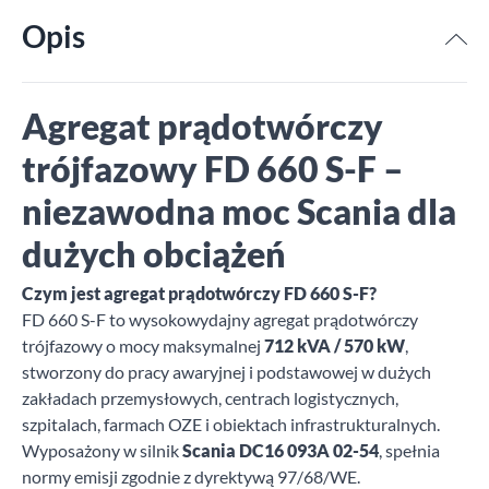
Opis
Agregat prądotwórczy
trójfazowy FD 660 S-F –
niezawodna moc Scania dla
dużych obciążeń
Czym jest agregat prądotwórczy FD 660 S-F?
FD 660 S-F to wysokowydajny agregat prądotwórczy
trójfazowy o mocy maksymalnej
712 kVA / 570 kW
,
stworzony do pracy awaryjnej i podstawowej w dużych
zakładach przemysłowych, centrach logistycznych,
szpitalach, farmach OZE i obiektach infrastrukturalnych.
Wyposażony w silnik
Scania DC16 093A 02-54
, spełnia
normy emisji zgodnie z dyrektywą 97/68/WE.