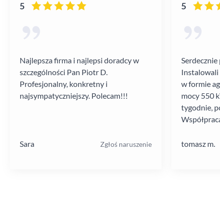
5
5
Najlepsza firma i najlepsi doradcy w
Serdecznie 
szczególności Pan Piotr D.
Instalowali
Profesjonalny, konkretny i
w formie a
najsympatyczniejszy. Polecam!!!
mocy 550 kV
tygodnie, p
Współpraca
poziomie.
Sara
tomasz m.
Zgłoś naruszenie