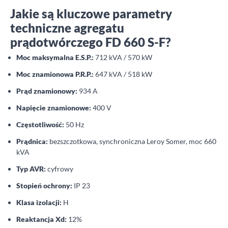
Jakie są kluczowe parametry
techniczne agregatu
prądotwórczego FD 660 S-F?
Moc maksymalna E.S.P.:
712 kVA / 570 kW
Moc znamionowa P.R.P.:
647 kVA / 518 kW
Prąd znamionowy:
934 A
Napięcie znamionowe:
400 V
Częstotliwość:
50 Hz
Prądnica:
bezszczotkowa, synchroniczna Leroy Somer, moc 660
kVA
Typ AVR:
cyfrowy
Stopień ochrony:
IP 23
Klasa izolacji:
H
Reaktancja Xd:
12%