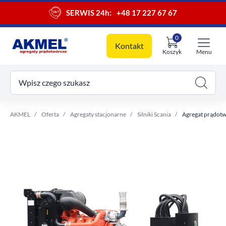
SERWIS 24h:
+48 17 227 67 67
0
Kontakt
Koszyk
Menu
ój koszyk
Wpisz czego szukasz
AKMEL
Oferta
Agregaty stacjonarne
Silniki Scania
Agregat prądotw