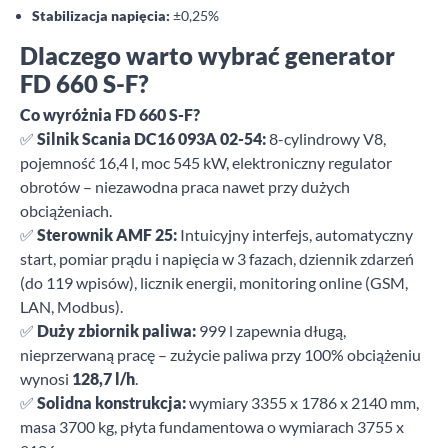
Stabilizacja napięcia:
±0,25%
Dlaczego warto wybrać generator
FD 660 S-F?
Co wyróżnia FD 660 S-F?
✅
Silnik Scania DC16 093A 02-54:
8-cylindrowy V8,
pojemność 16,4 l, moc 545 kW, elektroniczny regulator
obrotów – niezawodna praca nawet przy dużych
obciążeniach.
✅
Sterownik AMF 25:
Intuicyjny interfejs, automatyczny
start, pomiar prądu i napięcia w 3 fazach, dziennik zdarzeń
(do 119 wpisów), licznik energii, monitoring online (GSM,
LAN, Modbus).
✅
Duży zbiornik paliwa:
999 l zapewnia długą,
nieprzerwaną pracę – zużycie paliwa przy 100% obciążeniu
wynosi
128,7 l/h
.
✅
Solidna konstrukcja:
wymiary 3355 x 1786 x 2140 mm,
masa 3700 kg, płyta fundamentowa o wymiarach 3755 x