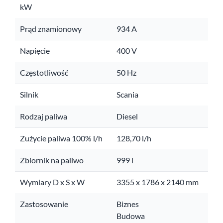
kW
Prąd znamionowy
934 A
Napięcie
400 V
Częstotliwość
50 Hz
Silnik
Scania
Rodzaj paliwa
Diesel
Zużycie paliwa 100% l/h
128,70 l/h
Zbiornik na paliwo
999 l
Wymiary D x S x W
3355 x 1786 x 2140 mm
Zastosowanie
Biznes
Budowa