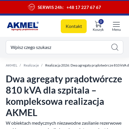
SERWIS 24h:
+48 17 227 67 67
0
Kontakt
Koszyk
Menu
ój koszyk
Wpisz czego szukasz
AKMEL
Realizacje
Realizacja 2026: Dwa agregaty prądotwórcze 810 kVA d
Dwa agregaty prądotwórcze
810 kVA dla szpitala –
kompleksowa realizacja
AKMEL
W obiektach medycznych niezawodne zasilanie rezerwowe