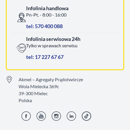
Infolinia handlowa
Pn-Pt. - 8:00 - 16:00
tel: 570 400 088
Infolinia serwisowa 24h
Tylko w sprawach serwisu
tel: 17 227 67 67
Akmel – Agregaty Prądotwórcze
Wola Mielecka 369c
39-300 Mielec
Polska
Facebook
YouTube
Instagram
LinkedIn
TikTok