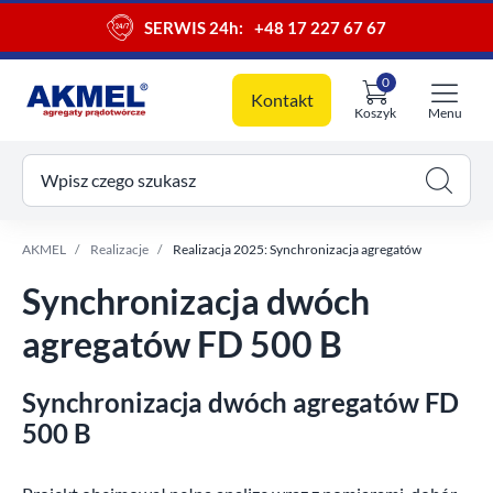
SERWIS 24h:
+48 17 227 67 67
0
Kontakt
Koszyk
Menu
ój koszyk
Wpisz czego szukasz
AKMEL
Realizacje
Realizacja 2025: Synchronizacja agregatów
Synchronizacja dwóch
agregatów FD 500 B
Synchronizacja dwóch agregatów FD
500 B