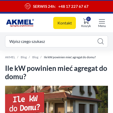
SERWIS 24h:
+48 17 227 67 67
0
Kontakt
Koszyk
Menu
ój koszyk
Wpisz czego szukasz
AKMEL
Blog
Blog
Ile kW powinien mieć agregat do domu?
Ile kW powinien mieć agregat do
domu?